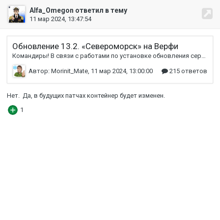
Alfa_Omegon ответил в тему
11 мар 2024, 13:47:54
Обновление 13.2. «Североморск» на Верфи
Командиры! В связи с работами по установке обновления сервер будет недоступен с: 13 мар., 05:00 МСК. до: 13 мар., 10:00 МСК. Верфь Балтийского завода «Скрытые манёвры» возвращаются Боевой пропуск Общий доступ к японским авианосцам Улучшение интерфейса Различные улучшения Адмиралтейство Блицы Добавление и изменение контента Прочие изменения и улучшения Читать на портале
Автор: Morinit_Mate,
11 мар 2024, 13:00:00
215 ответов
Нет. Да, в будущих патчах контейнер будет
изменен.
1