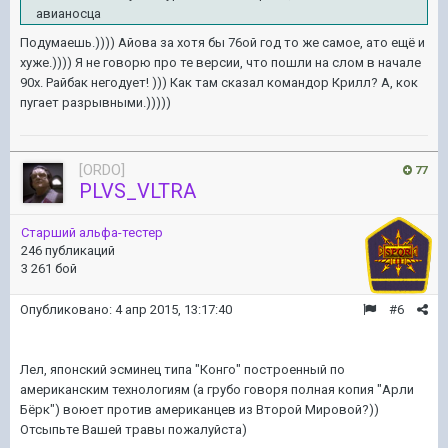
авианосца
Подумаешь.)))) Айова за хотя бы 76ой год то же самое, ато ещё и
хуже.)))) Я не говорю про те версии, что пошли на слом в начале
90х. Райбак негодует! ))) Как там сказал командор Крилл? А, кок
пугает разрывными.)))))
[ORDO]
77
PLVS_VLTRA
Старший альфа-тестер
246 публикаций
3 261 бой
Опубликовано:
4 апр 2015, 13:17:40
#6
Лел, японский эсминец типа "Конго" построенный по
американским технологиям (а грубо говоря полная копия "Арли
Бёрк") воюет против американцев из Второй Мировой?))
Отсыпьте Вашей травы пожалуйста)