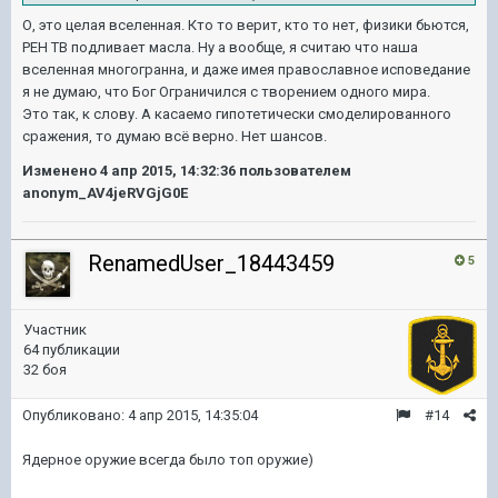
О, это целая вселенная. Кто то верит, кто то нет, физики бьются,
РЕН ТВ подливает масла. Ну а вообще, я считаю что наша
вселенная многогранна, и даже имея православное исповедание
я не думаю, что Бог Ограничился с творением одного мира.
Это так, к слову. А касаемо гипотетически смоделированного
сражения, то думаю всё верно. Нет шансов.
Изменено
4 апр 2015, 14:32:36
пользователем
anonym_AV4jeRVGjG0E
RenamedUser_18443459
5
Участник
64 публикации
32 боя
Опубликовано:
4 апр 2015, 14:35:04
#14
Ядерное оружие всегда было топ оружие)