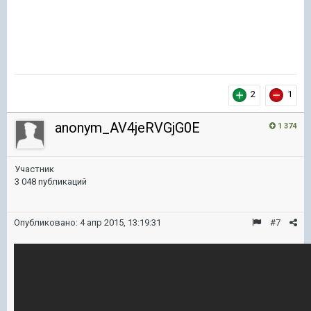
2
1
anonym_AV4jeRVGjG0E
1 374
Участник
3 048 публикаций
Опубликовано:
4 апр 2015, 13:19:31
#7