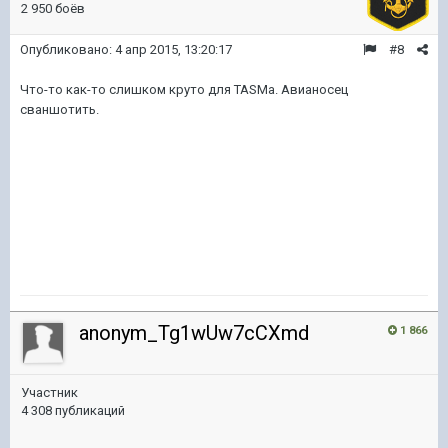
2 950 боёв
Опубликовано:
4 апр 2015, 13:20:17
#8
Что-то как-то слишком круто для TASMа. Авианосец
сваншотить.
anonym_Tg1wUw7cCXmd
1 866
Участник
4 308 публикаций