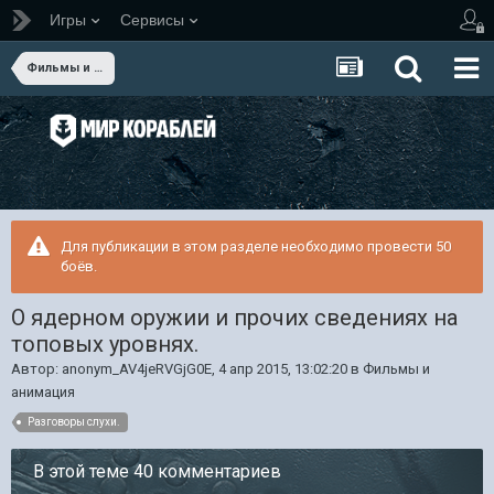
Игры
Сервисы
Фильмы и анимация
Для публикации в этом разделе необходимо провести 50
боёв.
О ядерном оружии и прочих сведениях на
топовых уровнях.
Автор:
anonym_AV4jeRVGjG0E
,
4 апр 2015, 13:02:20
в
Фильмы и
анимация
Разговоры слухи.
В этой теме 40 комментариев