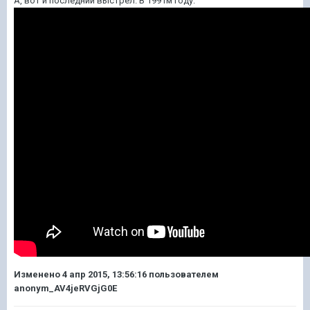
А, вот и последний выстрел. В 1991м году.
Изменено
4 апр 2015, 13:56:16
пользователем
anonym_AV4jeRVGjG0E