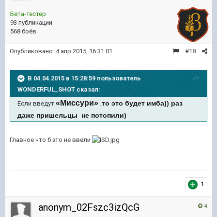
Бета-тестер
93 публикации
568 боёв
Опубликовано:
4 апр 2015, 16:31:01
#18
В 04.04.2015 в 15:28:59 пользователь
WONDERFUL_SHOT сказал:
«Миссури»
то это будет имба)) раз
Если введут
,
даже пришельцы не потопили)
Главное что б это не ввели
1
anonym_02Fszc3izQcG
4