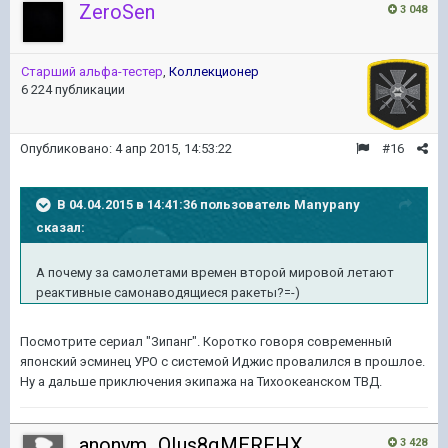
ZeroSen
3 048
Старший альфа-тестер
,
Коллекционер
6 224 публикации
Опубликовано:
4 апр 2015, 14:53:22
#16
В 04.04.2015 в 14:41:36 пользователь Manypany
сказал:
А почему за самолетами времен второй мировой летают
реактивные самонаводящиеся ракеты?=-)
Посмотрите сериал "Зипанг". Коротко говоря современный
японский эсминец УРО с системой Иджис провалился в прошлое.
Ну а дальше приключения экипажа на Тихоокеанском ТВД.
anonym_QIus8qMERFHX
3 428