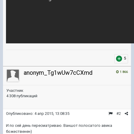
5
anonym_Tg1wUw7cCXmd
1 866
Участник
4 308 публикаций
Опубликовано:
4 апр 2015, 13:08:35
#2
И по сей день пересматриваю. Ваншот полосатого авика
божественен)