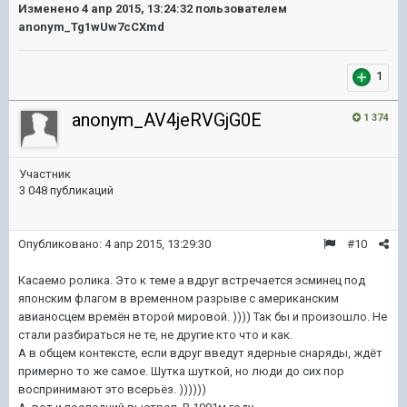
Изменено
4 апр 2015, 13:24:32
пользователем
anonym_Tg1wUw7cCXmd
1
anonym_AV4jeRVGjG0E
1 374
Участник
3 048 публикаций
Опубликовано:
4 апр 2015, 13:29:30
#10
Касаемо ролика. Это к теме а вдруг встречается эсминец под
японским флагом в временном разрыве с американским
авианосцем времён второй мировой. )))) Так бы и произошло. Не
стали разбираться не те, не другие кто что и как.
А в общем контексте, если вдруг введут ядерные снаряды, ждёт
примерно то же самое. Шутка шуткой, но люди до сих пор
воспринимают это всерьёз. ))))))