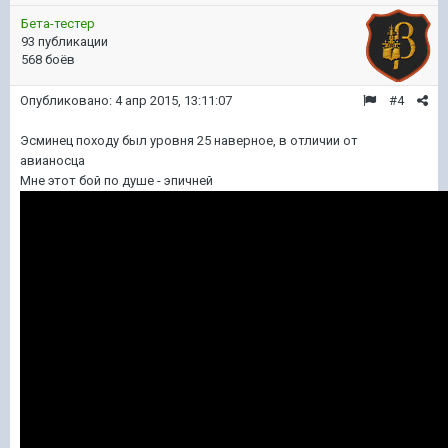
Бета-тестер
93 публикации
568 боёв
Опубликовано:
4 апр 2015, 13:11:07
#4
Эсминец походу был уровня 25 наверное, в отличии от
авианосца
Мне этот бой по душе - эпичней