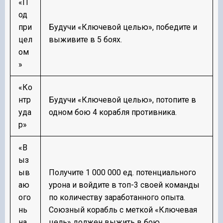
«П
од
при
Будучи «Ключевой целью», победите и
цел
выживите в 5 боях.
ом
»
«Ко
нтр
Будучи «Ключевой целью», потопите в
уда
одном бою 4 корабля противника.
р»
«В
ыз
ыв
Получите 1 000 000 ед. потенциального
аю
урона и войдите в топ-3 своей команды
ого
по количеству заработанного опыта.
нь
Союзный корабль с меткой «Ключевая
на
цель» должен выжить в бою.