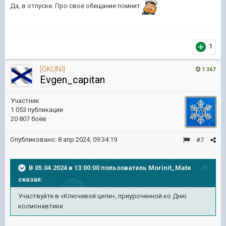
Да, в отпуске. Про своё обещание помнит
1
[OKUNI]
1 367
Evgen_capitan
Участник
1 053 публикации
20 807 боёв
Опубликовано:
8 апр 2024, 09:34:19
#7
В 05.04.2024 в 13:00:00 пользователь
Morinit_Mate
сказал:
Участвуйте в «Ключевой
цели», приуроченной ко Дню
космонавтики