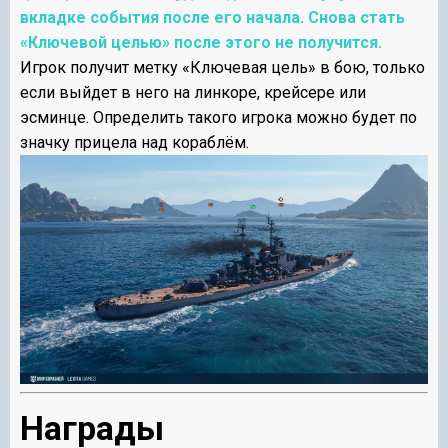
вкладке события после его начала. Снова стать
«Ключевой целью» после этого не получится.
Игрок получит метку «Ключевая цель» в бою, только
если выйдет в него на линкоре, крейсере или
эсминце. Определить такого игрока можно будет по
значку прицела над кораблём.
Награды