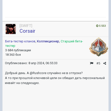
[SWIFT]
5 553
Corsair
Бета-тестер кланов
,
Коллекционер
,
Старший бета-
тестер
3 684 публикации
18 363 боя
Опубликовано:
8 апр 2024, 06:55:33
#5
Добрый день. А @Rushcore случайно не в отпуске?
А то при прошлой ключевой цели он обещал дать персональный
инвайт на следующую.