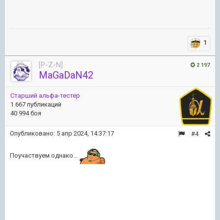
1
[P-Z-N]
2 197
MaGaDaN42
Старший альфа-тестер
1 667 публикаций
40 994 боя
Опубликовано:
5 апр 2024, 14:37:17
#4
Поучаствуем однако...