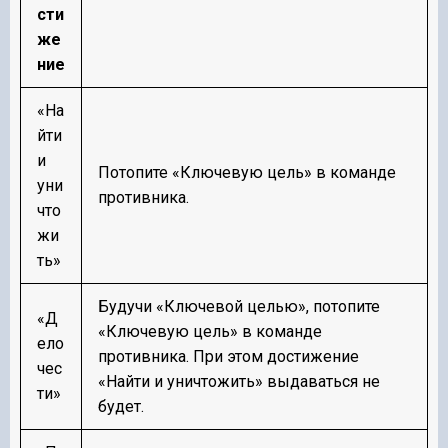
сти
же
ние
«На
йти
и
Потопите «Ключевую цель» в команде
уни
противника.
что
жи
ть»
Будучи «Ключевой целью», потопите
«Д
«Ключевую цель» в команде
ело
противника. При этом достижение
чес
«Найти и уничтожить» выдаваться не
ти»
будет.