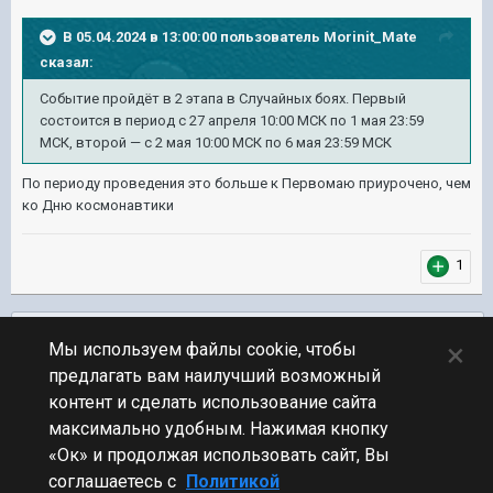
В 05.04.2024 в 13:00:00 пользователь
Morinit_Mate
сказал:
Событие
пройдёт в 2 этапа в Случайных боях. Первый
состоится в период с 27 апреля
10:00 МСК по 1 мая 23:59
МСК, второй — с 2 мая 10:00 МСК по 6 мая 23:59 МСК
По периоду проведения это больше к Первомаю приурочено, чем
ко Дню космонавтики
1
Подписчики
0
×
Мы используем файлы cookie, чтобы
предлагать вам наилучший возможный
ПЕРЕЙТИ К СПИСКУ ТЕМ
контент и сделать использование сайта
Новости
максимально удобным. Нажимая кнопку
«Ок» и продолжая использовать сайт, Вы
соглашаетесь с
Политикой