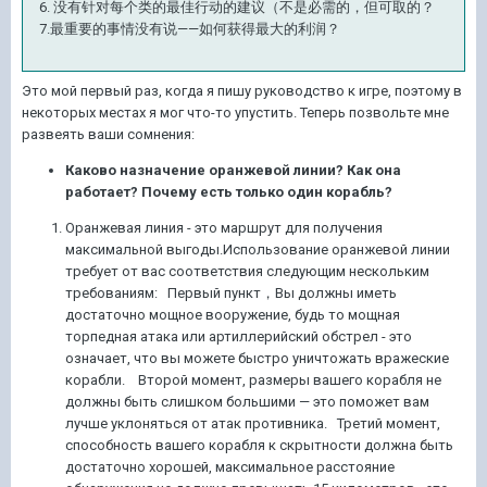
6. 没有针对每个类的最佳行动的建议（不是必需的，但可取的？
7.最重要的事情没有说——如何获得最大的利润？
Это мой первый раз, когда я пишу руководство к игре, поэтому в
некоторых местах я мог что-то упустить. Теперь позвольте мне
развеять ваши сомнения:
Каково назначение оранжевой линии? Как она
работает? Почему есть только один корабль?
Оранжевая линия - это маршрут для получения
максимальной выгоды.Использование оранжевой линии
требует от вас соответствия следующим нескольким
требованиям: Первый пункт，Вы должны иметь
достаточно мощное вооружение, будь то мощная
торпедная атака или артиллерийский обстрел - это
означает, что вы можете быстро уничтожать вражеские
корабли. Второй момент, размеры вашего корабля не
должны быть слишком большими — это поможет вам
лучше уклоняться от атак противника. Третий момент,
способность вашего корабля к скрытности должна быть
достаточно хорошей, максимальное расстояние