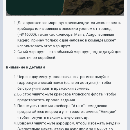
Для оранжевого маршрута рекомендуется использовать
крейсера или эсминцы с высоким уроном от торпед
(>8*16000), такие как крейсеры Mainz, Atago, эсминцы
Kagero, причем только один человек в команде может
использовать этот маршрут!
Синий маршрут — это обычный маршрут, подходящий для
всех типов кораблей.
Внимание к деталям
Через одну минуту после начала игры используйте
гидроакустический поиск (если он доступен), чтобы
быстро уничтожить вражеский эсминец.
Быстро уничтожьте крейсера японского флота, чтобы
предотвратить провал задания.
После уничтожения крейсера "Атаго" немедленно
продвигайтесь вперед и уничтожьте эсминец "Акицуки",
чтобы получить максимальную выгоду.
Вовремя уничтожьте аэродром, чтобы избежать неудачи
(желательно начать атаку на аэродром за 5 минут до