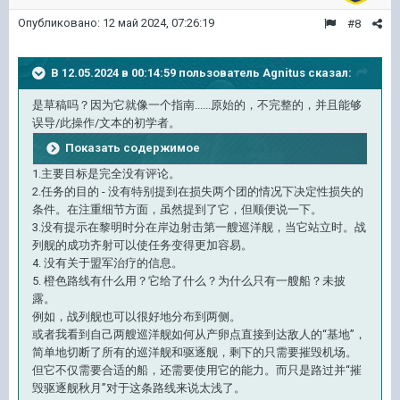
Опубликовано:
12 май 2024, 07:26:19
#8
В 12.05.2024 в 00:14:59 пользователь
Agnitus
сказал:
是草稿吗？因为它就像一个指南......原始的，不完整的，并且能够
误导/此操作/文本的初学者。
Показать содержимое
1.主要目标是完全没有评论。
2.任务的目的 - 没有特别提到在损失两个团的情况下决定性损失的
条件。在注重细节方面，虽然提到了它，但顺便说一下。
3.没有提示在黎明时分在岸边射击第一艘巡洋舰，当它站立时。战
列舰的成功齐射可以使任务变得更加容易。
4. 没有关于盟军治疗的信息。
5. 橙色路线有什么用？它给了什么？为什么只有一艘船？未披
露。
例如，战列舰也可以很好地分布到两侧。
或者我看到自己两艘巡洋舰如何从产卵点直接到达敌人的“基地”，
简单地切断了所有的巡洋舰和驱逐舰，剩下的只需要摧毁机场。
但它不仅需要合适的船，还需要使用它的能力。而只是路过并“摧
毁驱逐舰秋月”对于这条路线来说太浅了。