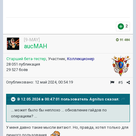
2
[9-MAY]
91 484
aucMAH
Старший бета-тестер
, Участник,
Коллекционер
28 051 публикация
29 527 боёв
Опубликовано:
12 май 2024, 00:54:19
#5
В 12.05.2024 в 00:47:01 пользователь
Agnitus
сказал:
... может было бы неплохо ... обновление гайдов по
операциям? ...
У меня давно такие мысли витают. Но, правда, хотел только для
личного пользования...