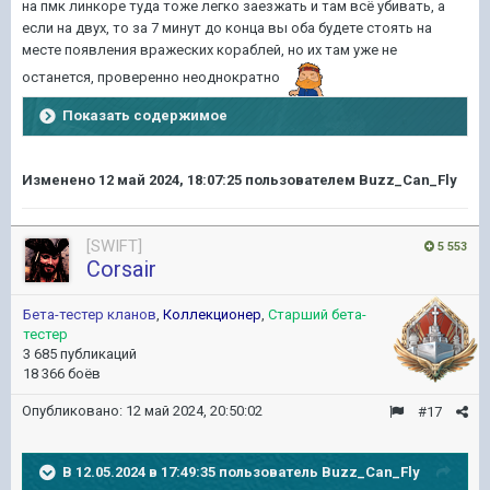
на пмк линкоре туда тоже легко заезжать и там всё убивать, а
если на двух, то за 7 минут до конца вы оба будете стоять на
месте появления вражеских кораблей, но их там уже не
останется, проверенно неоднократно
Показать содержимое
Изменено
12 май 2024, 18:07:25
пользователем Buzz_Can_Fly
[SWIFT]
5 553
Corsair
Бета-тестер кланов
,
Коллекционер
,
Старший бета-
тестер
3 685 публикаций
18 366 боёв
Опубликовано:
12 май 2024, 20:50:02
#17
В 12.05.2024 в 17:49:35 пользователь
Buzz_Can_Fly