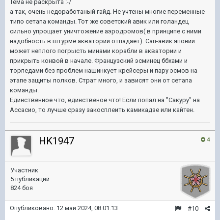
Тема не раскрыта
:-/
а так, очень недоработаный гайд. Не учтены многие переменные
типо сетапа команды. Тот же советский авик или голандец
сильно упрощает уничтожение аэродромов( в принципе с ними
надобность в штурме акватории отпадает). Сап-авик японии
может неплого погрысть минами корабли в акватории и
прикрыть конвой в начале. Французский эсминец ббхами и
торпедами без проблем нашинкует крейсеры и пару эсмов на
этапе защиты полков. Страт много, и зависят они от сетапа
команды.
Единственное что, единственое что! Если попал на "Сакуру" на
Ассасио, то лучше сразу закосплеить камикадзе или кайтен.
HK1947
4
Участник
5 публикаций
824 боя
Опубликовано:
12 май 2024, 08:01:13
#10