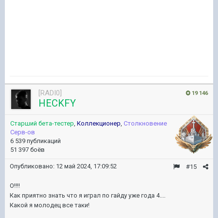
[RADI0]
19 146
HECKFY
Старший бета-тестер
,
Коллекционер
,
Столкновение
Серв-ов
6 539 публикаций
51 397 боёв
Опубликовано:
12 май 2024, 17:09:52
#15
О!!!!
Как приятно знать что я играл по гайду уже года 4....
Какой я молодец все таки!