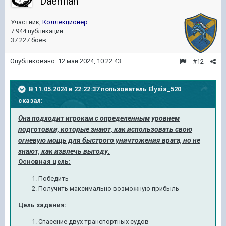
Daemian
Участник,
Коллекционер
7 944 публикации
37 227 боёв
Опубликовано:
12 май 2024, 10:22:43
#12
В 11.05.2024 в 22:22:37 пользователь
Elysia_520
сказал:
Она подходит игрокам с определенным уровнем
подготовки, которые знают, как использовать свою
огневую мощь для быстрого уничтожения врага, но не
знают, как извлечь выгоду
.
Основная цель:
Победить
Получить максимально возможную прибыль
Цель задания:
Спасение двух транспортных судов