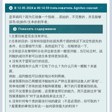
В 12.05.2024 в 00:14:59 пользователь
Agnitus
сказал:
是草稿吗？因为它就像一个指南......原始的，不完整的，并且能够
误导/此操作/文本的初学者。
Показать содержимое
1.主要目标是完全没有评论。
2.任务的目的 - 没有特别提到在损失两个团的情况下决定性损失的
条件。在注重细节方面，虽然提到了它，但顺便说一下。
3.没有提示在黎明时分在岸边射击第一艘巡洋舰
，当它站立时。战
列舰的成功齐射可以使任务变得更加容易。
4. 没有关于盟军治疗的信息。
5. 橙色路线有什么用？它给了什么？为什么只有一艘船？未披
露。
例如，战列舰也可以很好地分布到两侧。
或者我看到自己两艘巡洋舰如何从产卵点直接到达敌人的“基地”，
简单地切断了所有的巡洋舰和驱逐舰，剩下的只需要摧毁机场。
但它不仅需要合适的船，还需要使用它的能力。而只是路过并“摧
毁驱逐舰秋月”对于这条路线来说太浅了。
6. 没有针对每个类的最佳行动的建议（不是必需的，但可取的？
7.最重要的事情没有说——如何获得最大的利润？