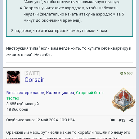
"Акицуки", чтобы получить максимальную выгоду.
Вовремя уничтожьте аэродром, чтобы избежать
неудачи (желательно начать атаку на аэродром за 5
минут до окончания времени).
Я надеюсь, что эти материалы смогут помочь вам.
Инструкция типа "если вам негде жить, то купите себе квартиру и
живите в ней". НизачОт.
[SWIFT]
5 553
Corsair
Бета-тестер кланов
,
Коллекционер
,
Старший бета-
тестер
3 685 публикаций
18 366 боёв
Опубликовано:
12 май 2024, 10:31:24
#13
Оранжевый маршрут - если какие то корабли пошли по нему это
сразу уменьшает шансы команды на получение пяти звёзд.