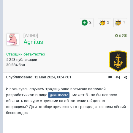
2
2
1
[WRHD]
6 795
Agnitus
Старший бета-тестер
5 253 публикации
30 284 боя
Опубликовано:
12 май 2024, 00:47:01
#4
И пользуясь случаем традиционно потыкаю палочкой
разработчиков в лице
- может было бы неплохо
@Rushcore
объявить конкурс с призами на обновление гайдов по
операциям? Да и вообще причесать тот раздел, а то прям лёгкий
беспорядок