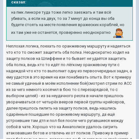
сказал:
на пмк линкоре туда тоже легко заезжать и там всё
убивать, а если на двух, то за 7 минут до конца вы оба
будете стоять на месте появления вражеских кораблей, но
их там уже не останется, проверенно неоднократно
Неплохая логика, поехать по оранжевому маршруту и надеяться
что кто то сможет защитить оба полка. Неоднократно ходил на
защиту полков на Шлиффене и то бывает не удаётся защитить
оба полка, ведь кто то идёт по лёгкому оранжевому пути с
надеждой что кто то выполнит одну из первоочередных задач, а
ему удастся в это время на изи понабивать опыта. Вот к примеру
не самый удачный в моём исполнении бой(смотрел стрим по АСС
из за чего немного косячил в бою то с перезарядкой, то с
выбором целей) - из за неудачного респа в начале пришлось
уворачиваться от четырёх вееров первой группы крейсеров,
далее пришлось пилить на защиту полков, ведь нашлись
одарённые пошедшие по оранжевому маршруту, да ещё
устроившие там дтп и пол боя после чего ругавшиеся между
собой в чате. Хорошо что на Аннаполисе удалось сагрить
атаковавших ботов и отвлечь их от полков. Привожу в пример