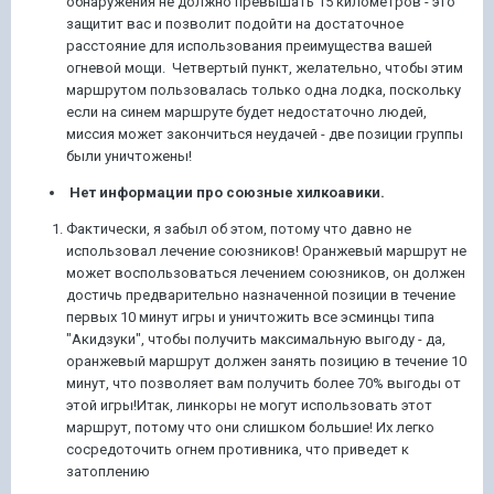
обнаружения не должно превышать 15 километров - это
защитит вас и позволит подойти на достаточное
расстояние для использования преимущества вашей
огневой мощи. Четвертый пункт, желательно, чтобы этим
маршрутом пользовалась только одна лодка, поскольку
если на синем маршруте будет недостаточно людей,
миссия может закончиться неудачей - две позиции группы
были уничтожены!
Нет информации про союзные хилкоавики.
Фактически, я забыл об этом, потому что давно не
использовал лечение союзников! Оранжевый маршрут не
может воспользоваться лечением союзников, он должен
достичь предварительно назначенной позиции в течение
первых 10 минут игры и уничтожить все эсминцы типа
"Акидзуки", чтобы получить максимальную выгоду - да,
оранжевый маршрут должен занять позицию в течение 10
минут, что позволяет вам получить более 70% выгоды от
этой игры!Итак, линкоры не могут использовать этот
маршрут, потому что они слишком большие! Их легко
сосредоточить огнем противника, что приведет к
затоплению