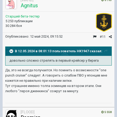
[WRHD]
6 795
Agnitus
Старший бета-тестер
5 253 публикации
30 284 боя
Опубликовано:
12 май 2024, 09:15:52
#11
В 12.05.2024 в 08:01:13 пользователь
HK1947
сказал:
довольно сложно стрелять в первый крейсер у берега
Да, это не всегда получается. Но помнить о возможности "one
punch cruiser" следует. А говорить о слабом ПВО у японцев мне
кажется не правильно при наличии хилки.
Тут страшнее именно толпа эсминцев на втором этапе. Они
любого "лероя дженкинса" сожрут за минуту.
[FLOOD]
5 558