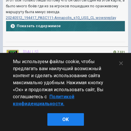
этот бой только лишь потому что он был сегодня на этой карте, а
было много боёв где из за игроков пошедших по оранжевому
маршруту была минус звезда.
20240512_194417_PASC111-Annapolis_s10_USS_CL.wowsreplay
Показать содержимое
[BALLS]
7 331
Buzz_Can_Fly
×
Мы используем файлы cookie, чтобы
предлагать вам наилучший возможный
Участник
контент и сделать использование сайта
2 649 публикаций
14 311 боёв
максимально удобным. Нажимая кнопку
«Ок» и продолжая использовать сайт, Вы
Опубликовано:
12 май 2024, 21:07:41
#18
соглашаетесь с
Политикой
конфиденциальности.
В 12.05.2024 в 20:50:02 пользователь
Corsair
сказал:
OK
Неплохая логика, поехать по оранжевому маршруту и
надеяться что кто то сможет защитить оба полка.