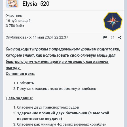
Elysia_520
Участник
16 публикаций
3 756 боёв
Опубликовано:
11 май 2024, 22:22:37
#1
Она подходит игрокам с определенным уровнем подготовки,
которые знают, как использовать свою огневую мощь для
быстрого уничтожения врага, но не знают, как извлечь
выгоду
.
Основная цель:
Победить
Получить максимально возможную прибыль
Цель задания:
Спасение двух транспортных судов
Удержание позиций двух батальонов (с высокой
вероятностью неудачи)
Спасение как минимум 4-х своих военных кораблей