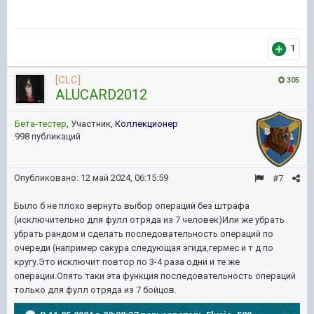
1
[CLC]
305
ALUCARD2012
Бета-тестер
, Участник,
Коллекционер
998 публикаций
Опубликовано:
12 май 2024, 06:15:59
#7
Было б не плохо вернуть выбор операций без штрафа
(исключительно для фулл отряда из 7 человек)Или же убрать
убрать рандом и сделать последовательность операций по
очереди (например сакура следующая эгида,гермес и т д по
кругу.Это исключит повтор по 3-4 раза одни и те же
операции.Опять таки эта функция последовательность операций
только для фулл отряда из 7 бойцов.