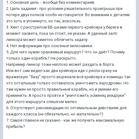
1. Основная цель - вообще без комментариев.
2. Цель задания - про условие решительного проигрыша при
потере двух полков особо не говорится. Во внимании к деталям
это хоть и упомянуто, но так, вскользь.
3. Хинт с расстрелом ББ-шками первого крейсера у берега в
момент засвета, пока он стоит, не указан. А удачный залп
линкора может заметно облегчить задачу.
4. Нет информации про союзные хилкоавики.
5. Для чего нужен оранжевый маршрут? Что он даёт? Почему
только один корабль? Не раскрыто.
Например линкор тоже неплохо может раздать в борта.
Или вот сам видел как два крейсера идя с респа сразу на
вражескую "базу" просто вырезали всё крейсера и эсминцы так
что остальным только оставалось уничтожить аэродромы. Но
там нужен не просто правильный корабль, но и умение его
применить. А просто пройти и "уничтожить эсминец акидзуки"
для этого маршрута слишком мелко.
6. Отсутствуют рекомендации по оптимальным действиям для
каждого класса (не обязательно, но желательно?)
7. Самое главное не сказано - как же получить максимальную
прибыль?