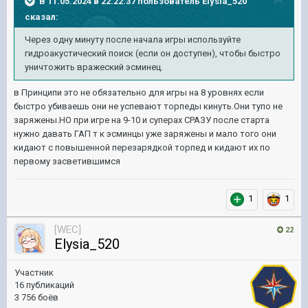
В 11.05.2024 в 22:22:37 пользователь
Elysia_520
сказал:
Через одну минуту после начала игры используйте
гидроакустический поиск (если он доступен), чтобы быстро
уничтожить вражеский эсминец.
в Принципи это не обязательно для игры на 8 уровнях если
быстро убиваешь они не успевают торпеды кинуть.Они тупо не
заряжены.НО при игре на 9-10 и суперах СРАЗУ после старта
нужно давать ГАП т к эсминцы уже заряжены и мало того они
кидают с повышенной перезарядкой торпед и кидают их по
первому засветившимся
1
1
[WEC]
22
Elysia_520
Участник
16 публикаций
3 756 боёв