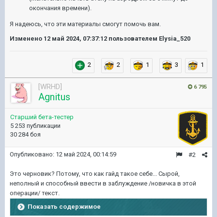
окончания времени).
Я надеюсь, что эти материалы смогут помочь вам.
Изменено
12 май 2024, 07:37:12
пользователем Elysia_520
2
2
1
3
1
[WRHD]
6 795
Agnitus
Старший бета-тестер
5 253 публикации
30 284 боя
Опубликовано:
12 май 2024, 00:14:59
#2
Это черновик? Потому, что как гайд такое себе... Сырой,
неполный и способный ввести в заблуждение /новичка в этой
операции/ текст.
Показать содержимое