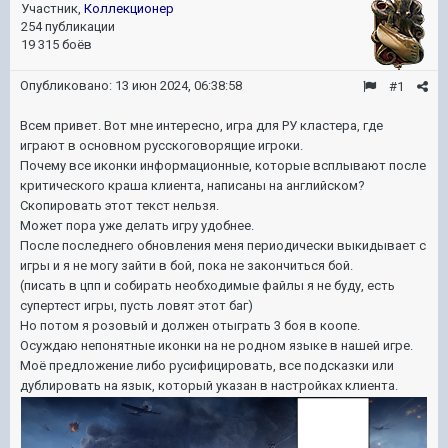
Участник,
Коллекционер
254 публикации
19 315 боёв
Опубликовано:
13 июн 2024, 06:38:58
#1
Всем привет. Вот мне интересно, игра для РУ кластера, где
играют в основном русскоговорящие игроки.
Почему все иконки информационные, которые всплывают после
критического краша клиента, написаны на английском?
Скопировать этот текст нельзя.
Может пора уже делать игру удобнее.
После последнего обновления меня периодически выкидывает с
игры и я не могу зайти в бой, пока не закончиться бой.
(писать в цпп и собирать необходимые файлы я не буду, есть
супертест игры, пусть ловят этот баг)
Но потом я розовый и должен отыграть 3 боя в коопе.
Осуждаю непонятные иконки на не родном языке в нашей игре.
Моё предложение либо русифицировать, все подсказки или
дублировать на язык, который указан в настройках клиента.