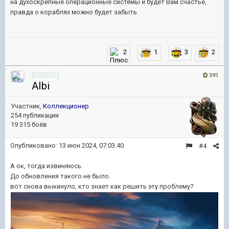
на духоскрепные операционные системы и будет Вам счастье,
правда о кораблях можно будет забыть
2
1
3
2
[D0BRO]
391
AIbi
Участник,
Коллекционер
254 публикации
19 315 боёв
Опубликовано:
13 июн 2024, 07:03:40
#4
А ок, тогда извиняюсь.
До обновления такого не было.
вот снова выкинуло, кто знает как решить эту проблему?