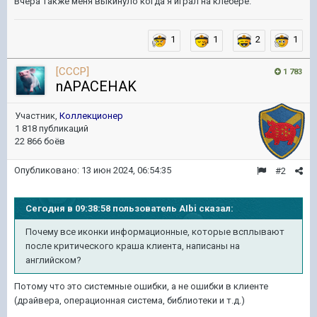
Вчера также меня выкинуло когда я играл на клебере.
1
1
2
1
[CCCP]
1 783
nAPACEHAK
Участник,
Коллекционер
1 818 публикаций
22 866 боёв
Опубликовано:
13 июн 2024, 06:54:35
#2
Сегодня в 09:38:58 пользователь AIbi сказал:
Почему все иконки информационные, которые всплывают
после критического краша клиента, написаны на
английском?
Потому что это системные ошибки, а не ошибки в клиенте
(драйвера, операционная система, библиотеки и т.д.)