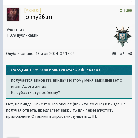
[AKRUS]
1 288
johny26tm
Участник
1 079 публикаций
Опубликовано:
13 июн 2024, 07:17:04
#5
Сегодня в 12:03:40 пользователь AIbi сказал:
получается виновата винда? Поэтому меня выкидывает с
игры. Ах эта винда.
Как убрать эту проблему?
Нет, не винда. Клиент у Вас виснет (или что-то еще) и винда, не
получая ответа, предлагает закрыть или перезапустить
приложение. С такими вопросами лучше в ЦПП.