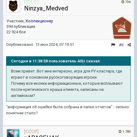
[SPLIT]
736
Ninzya_Medved
Участник,
Коллекционер
394 публикации
22 924 боя
Опубликовано:
13 июн 2024, 07:19:51
#6
Сегодня в 11:38:58 пользователь AIbi сказал:
Всем привет. Вот мне интересно, игра для РУ кластера, где
играют в основном русскоговорящие игроки.
Почему все иконки информационные, которые всплывают
после критического краша клиента, написаны на
английском?
"информация об ошибке была собрана в папке отчетов" - сильно
понятнее стало?
[CCCP]
1 783