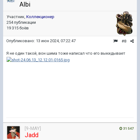
AIbi
Участник,
Коллекционер
254 публикации
19 315 боёв
Опубликовано:
13 июн 2024, 07:22:47
#8
Я не один такой, вон шима тоже написал что его выкидывает
[9-MAY]
31 547
Jadd