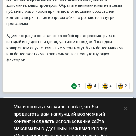
дополнительных проверок. Обратите внимание: мы не всегда
публично озвучиваем принятые в отношении создателей
контента меры, такие вопросы обычно решаются внутри
программы.
Администрация оставляет за собой право рассматривать
каждый инцидент в индивидуальном порядке. В каждом
конкретном случае принятые меры могут быть более мягкими
или более жесткими в зависимости от сопутствующих
факторов.
7
4
4
2
Подписчики
1
×
Мы используем файлы cookie, чтобы
предлагать вам наилучший возможный
ПЕРЕЙТИ К СПИСКУ ТЕМ
контент и сделать использование сайта
Блогеры
максимально удобным. Нажимая кнопку
«Ок» и продолжая использовать сайт, Вы