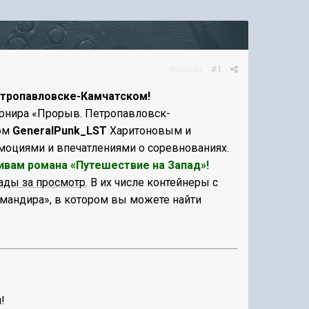
Жалоба
#1
етропавловске-Камчатском!
турнира «Прорыв. Петропавловск-
ром
GeneralPunk_LST
Харитоновым и
оциями и впечатлениями о соревнованиях.
ивам романа «Путешествие на Запад»!
ады за просмотр
. В их числе
контейнеры
с
мандира», в котором вы можете найти
!