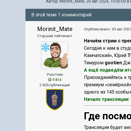
Автор:
Morinit_Mate
,
30 авг 2024, 10:00:00
в
В этой теме 1 комментарий
Morinit_Mate
Опубликовано:
30 авг 2024
Старший лейтенант
Начнём стрим с пр
Сегодня к нам в сту
Камчатский», Юрий
T
Тимуром
gootien
Джа
А ещё подведём ит
Участник
Присоединяйтесь к тр
9 814
премиум «семёркой» 
2 605 публикаций
одного из 145 особы
Начало трансляции:
Где посм
Трансляция будет ве