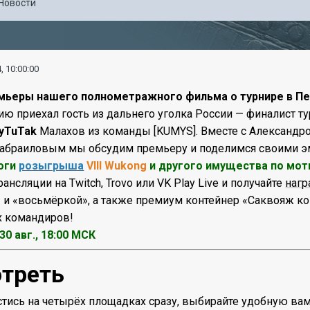
Новости
, 10:00:00
емьеры нашего полнометражного фильма о турнире в П
дию приехал гость из дальнего уголка России — финалист 
yTuTak
Малахов из команды [KUMYS]. Вместе с Александ
браиловым мы обсудим премьеру и поделимся своими эм
оги
розыгрыша
VIII Wukong
и другого имущества по мот
ансляции на Twitch, Trovo или VK Play Live и получайте
нагр
и «восьмёркой», а также премиум контейнер «Саквояж ко
х командиров!
30 авг., 18:00 МСК
отреть
стись на четырёх площадках сразу, выбирайте удобную вам