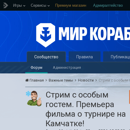
Игры
Сервисы
Премиум магазин
Адмиралтейство
Сообщество
Правила
Публикац
Форум
Администрация
Главная
Важные темы
Новости
Стрим с особым 
Стрим с особым
гостем. Премьера
фильма о турнире на
Камчатке!