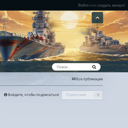
Войти
или
создать аккаунт
Все публикации
Войдите, чтобы подписаться
Подписчики
0