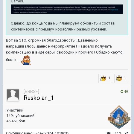
Games.
Однако, до конца года мы планируем обновить и состав
контейнеров с премиум кораблями разных уровней.
Вот за ЭТО, огромная благодарность ! Давненько
напрашивалось данное мероприятие ! Надоело получать
компенсацию в виде серы, свободки и прочего ! Обидно как-то,
было....
1
1
[RBBSF]
49
Ruskolan_1
Участник
149 публикаций
45 461 бой
Опубликовано:
5 сен 2024, 10:38:35
#10