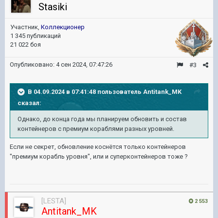
Stasiki
Участник,
Коллекционер
1 345 публикаций
21 022 боя
Опубликовано:
4 сен 2024, 07:47:26
#3
В 04.09.2024 в 07:41:48 пользователь
Antitank_MK
сказал:
Однако
,
до конца года мы планируем обновить и состав
контейнеров с премиум кораблями разных уровней.
Если не секрет, обновление коснётся только контейнеров
"премиум корабль уровня", или и суперконтейнеров тоже ?
[LESTA]
2 553
Antitank_MK