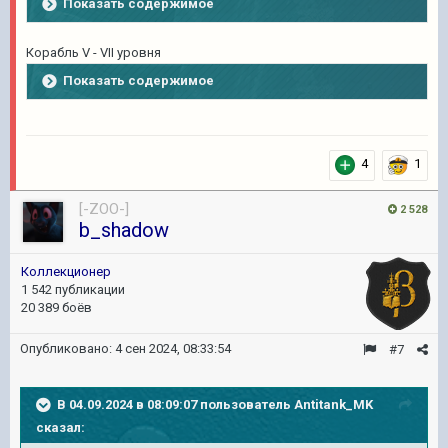
Показать содержимое
Корабль V - VII уровня
Показать содержимое
4
1
[-ZOO-]
2 528
b_shadow
Коллекционер
1 542 публикации
20 389 боёв
Опубликовано:
4 сен 2024, 08:33:54
#7
В 04.09.2024 в 08:09:07 пользователь
Antitank_MK
сказал: