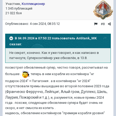
Участник,
Коллекционер
1 345 публикаций
21 022 боя
Опубликовано:
4 сен 2024, 08:35:12
#8
В 04.09.2024 в 07:50:22 пользователь
Antitank_MK
сказал:
Не
секрет, конечно. Как я уже говорил, и как написано
в
патчноуте, Суперконтейнер
уже обновлён
, в 13.8
.
посмотрел обновленный супер, честно говоря, рассчитывал на
большее .
теперь в нем корабли из контейнера "нг
подарок-2024" + Патагония . а в контейнерах "нг 2024"
отсутствовали премы вышедшие во второй половине 2023 года
Франческо
Ферруччо, Лейпциг
, Алый гром, Дуплекс, Шиль,
(
Лаурия, Пожарский и т.д.
), и, разумеется, новые премы 2024
года . похоже, следующее обновление супера будет очень не
скоро, и нет смысла их копить .
надеюсь, обновление контейнеров "премиум корабля уровня"