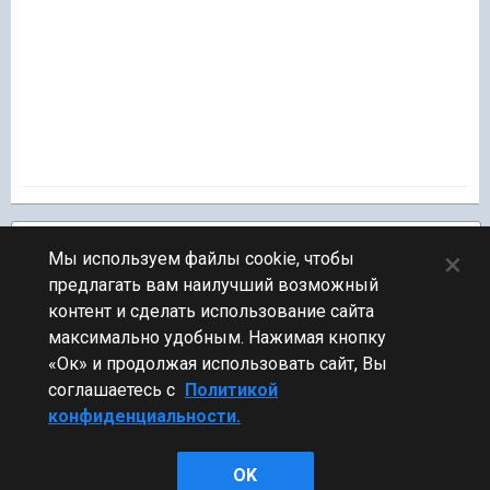
Подписчики
1
×
Мы используем файлы cookie, чтобы
предлагать вам наилучший возможный
ПЕРЕЙТИ К СПИСКУ ТЕМ
контент и сделать использование сайта
Флудилка
максимально удобным. Нажимая кнопку
«Ок» и продолжая использовать сайт, Вы
соглашаетесь с
Политикой
конфиденциальности.
Стиль
OK
Powered by Invision Community