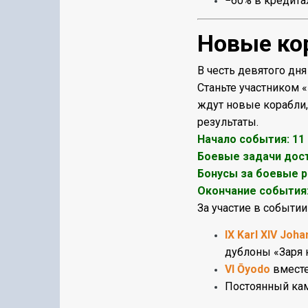
−60% в кредита
Новые ко
В честь девятого дн
Станьте участником 
ждут новые корабли
результаты.
Начало события: 11 
Боевые задачи досту
Бонусы за боевые р
Окончание события: 
За участие в событи
IX Karl XIV Joha
дублоны «Заря 
VI Ōyodo
вместе
Постоянный ка