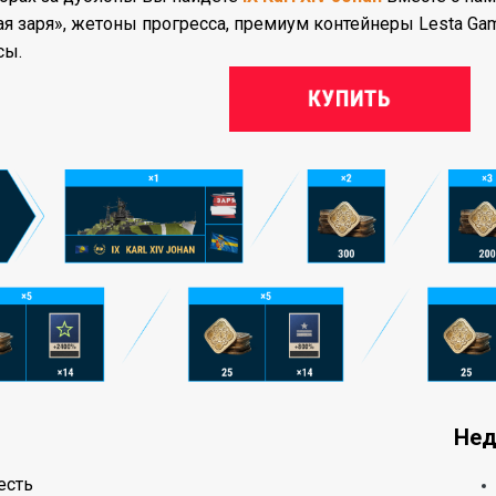
 заря», жетоны прогресса, премиум контейнеры Lesta Ga
сы.
Нед
есть