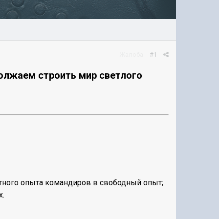
Жалоба
#1
должаем строить мир светлого
итного опыта командиров в свободный опыт;
х.