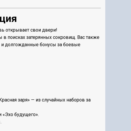
кция
вь открывает свои двери!
ы в поисках затерянных сокровищ. Вас также
я и долгожданные бонусы за боевые
асная заря» — из случайных наборов за
 «Эхо будущего».
.