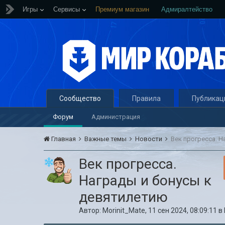
Игры
Сервисы
Премиум магазин
Адмиралтейство
Сообщество
Правила
Публикац
Форум
Администрация
Главная
Важные темы
Новости
Век прогресса. 
Век прогресса.
Награды и бонусы к
девятилетию
Автор:
Morinit_Mate
,
11 сен 2024, 08:09:11
в