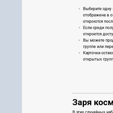
Выберите одну 
отображена в о
откроются посл
Если среди пол
откроется дост
Вы можете про
группе или пер
Карточки остаю
открытых групп
Заря кос
В этих случайных на