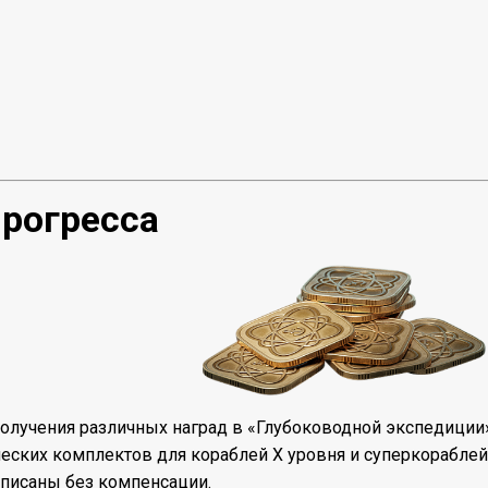
рогресса
получения различных наград в «Глубоководной экспедиции
еских комплектов для кораблей X уровня и суперкораблей
списаны без компенсации.