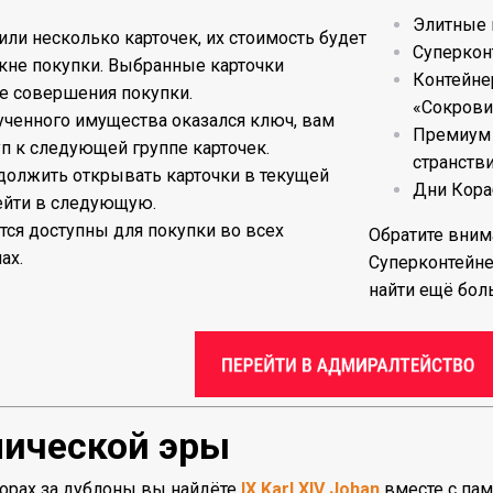
Элитные 
или несколько карточек, их стоимость будет
Суперкон
кне покупки. Выбранные карточки
Контейне
е совершения покупки.
«Сокрови
ученного имущества оказался ключ, вам
Премиум 
уп к следующей группе карточек.
странстви
должить открывать карточки в текущей
Дни Кора
ейти в следующую.
тся доступны для покупки во всех
Обратите вним
ах.
Суперконтейне
найти ещё бол
мической эры
борах за дублоны вы найдёте
IX Karl XIV Johan
вместе с па