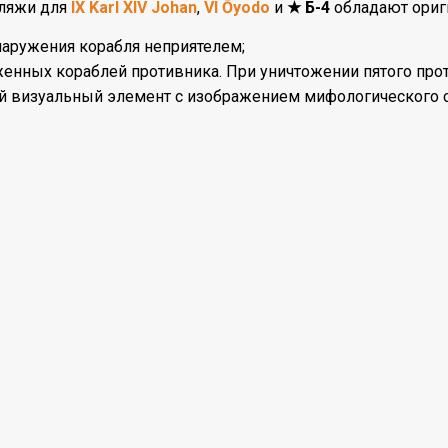
ляжи для
IX Karl XIV Johan
,
VI Ōyodo
и
★ Б-4
обладают ориги
аружения корабля неприятелем;
женных кораблей противника. При уничтожении пятого прот
 визуальный элемент с изображением мифологического с