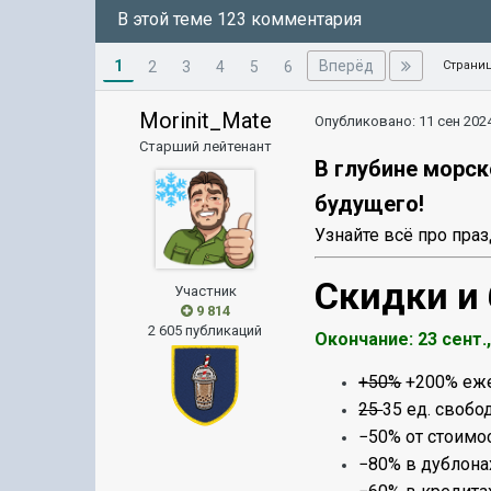
В этой теме 123 комментария
1
Вперёд
2
3
4
5
6
Страниц
Morinit_Mate
Опубликовано:
11 сен 2024
Старший лейтенант
В глубине морск
будущего!
Узнайте всё про праз
Скидки и
Участник
9 814
2 605 публикаций
Окончание:
23 сент.
+50%
+200% еже
25
35 ед. свобо
−50% от стоимо
−80% в дублона