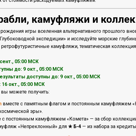
х от стоимости расходуемых камуфляжей.
рабли, камуфляжи и колле
я рождения игры вселенная альтернативного прошлого вно
«Глубоководной экспедиции» и исследуйте морские глубин
, ретрофутуристичные камуфляжи, тематическая коллекци
сент., 05:00 МСК
пны до: 9 окт., 05:00 МСК
езультаты доступны до:
9 окт., 05:00 МСК
16 окт., 05:00 МСК
и вы можете получить:
n
вместе с памятным флагом и постоянным камуфляжем «Кр
космической эры».
 с постоянным камуфляжем «Комета» — за сбор коллекции
муфляж «Непреклонный» для
★ Б-4
— из набора за кредиты