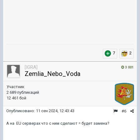
7
2
[IGRA]
3 001
Zemlia_Nebo_Voda
Участник
2 689 публикаций
12 461 бой
Опубликовано:
11 сен 2024, 12:43:43
#6
А на EU серверах что с ним сделают = будет замена?