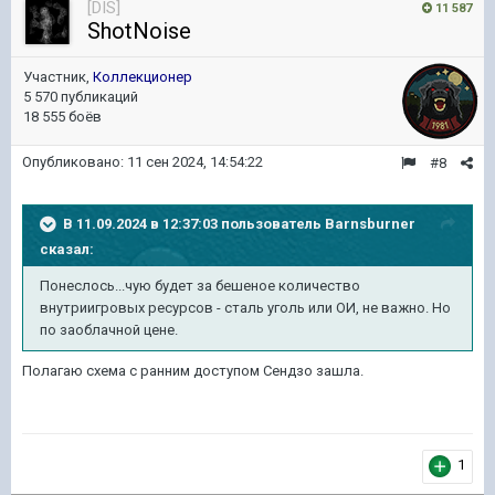
[DIS]
11 587
ShotNoise
Участник,
Коллекционер
5 570 публикаций
18 555 боёв
Опубликовано:
11 сен 2024, 14:54:22
#8
В 11.09.2024 в 12:37:03 пользователь
Barnsburner
сказал:
Понеслось...чую будет за бешеное количество
внутриигровых ресурсов - сталь уголь или ОИ, не важно. Но
по заоблачной цене.
Полагаю схема с ранним доступом Сендзо зашла.
1