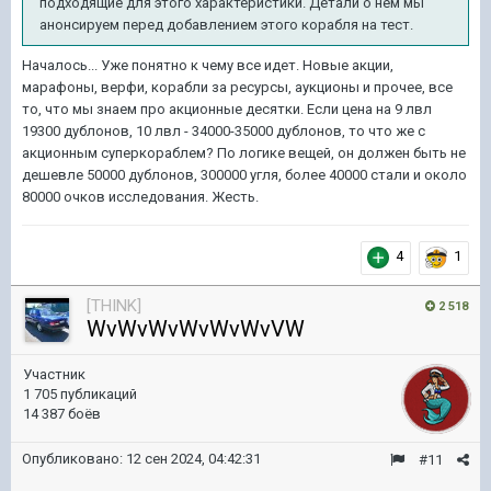
подходящие для этого характеристики. Детали о нём мы
анонсируем перед добавлением этого корабля на тест.
Началось... Уже понятно к чему все идет. Новые акции,
марафоны, верфи, корабли за ресурсы, аукционы и прочее, все
то, что мы знаем про акционные десятки. Если цена на 9 лвл
19300 дублонов, 10 лвл - 34000-35000 дублонов, то что же с
акционным суперкораблем? По логике вещей, он должен быть не
дешевле 50000 дублонов, 300000 угля, более 40000 стали и около
80000 очков исследования. Жесть.
4
1
[THINK]
2 518
WvWvWvWvWvWvVW
Участник
1 705 публикаций
14 387 боёв
Опубликовано:
12 сен 2024, 04:42:31
#11