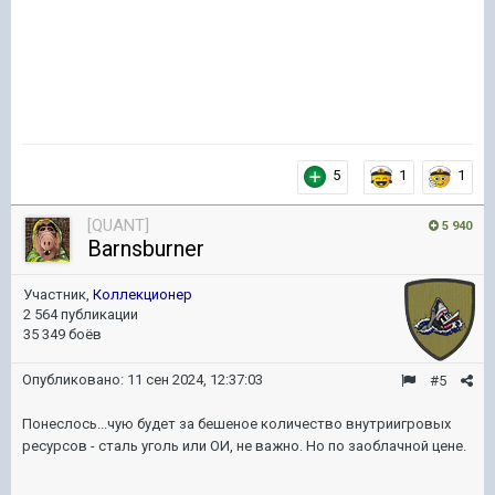
5
1
1
[QUANT]
5 940
Barnsburner
Участник,
Коллекционер
2 564 публикации
35 349 боёв
Опубликовано:
11 сен 2024, 12:37:03
#5
Понеслось...чую будет за бешеное количество внутриигровых
ресурсов - сталь уголь или ОИ, не важно. Но по заоблачной цене.