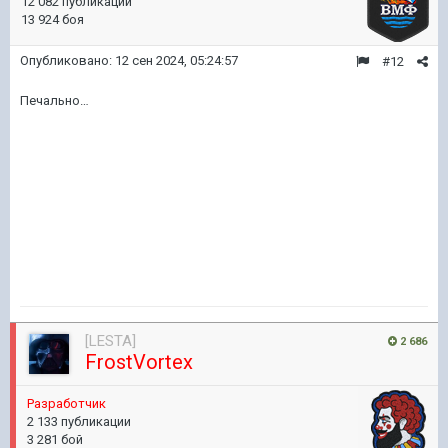
12 082 публикации
13 924 боя
Опубликовано:
12 сен 2024, 05:24:57
#12
Печально…
[LESTA]
2 686
FrostVortex
Разработчик
2 133 публикации
3 281 бой