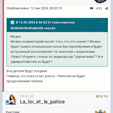
Опубликовано:
12 сен 2024, 09:20:19
#13
В 12.09.2024 в 04:42:31 пользователь
WvWvWvWvWvWvVW
сказал:
Модно
Можно комментарий насчёт того, что это значит? Можно
будет сажать итальянских кэпов без переобучения и будет
встроенный экон.комплект по аналогии с акционками
10лвл? И купить только по акции вроде "сделки века"? А в
адмиралтействе он будет?
Все детали будут позднее
Главное, что пока стоит учесть - Piemonte не будет
продолжением Venezia.
[W-D-W]
22 712
La_loi_et_la_justice
Участник