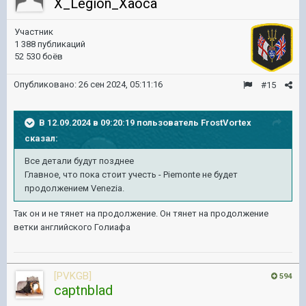
X_Legion_Xaoca
Участник
1 388 публикаций
52 530 боёв
Опубликовано:
26 сен 2024, 05:11:16
#15
В 12.09.2024 в 09:20:19 пользователь
FrostVortex
сказал:
Все детали будут позднее
Главное, что пока стоит учесть - Piemonte не будет
продолжением Venezia.
Так он и не тянет на продолжение. Он тянет на продолжение
ветки английского Голиафа
[PVKGB]
594
captnblad