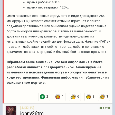
время работы: 100 с.
время перезарядки: 120 с.
Имея в наличии серьёзный «аргумент» в виде двенадцати 254-
мм орудий ГК, Piemonte сможет отлично играть от флангов,
поджигая противников или выцеливая удачно подставленные
борта линкоров или крейсеров. Отличная манёвренность и
доступ к увеличенному количеству «дымов» делает из
«итальянца» крайне неудобную для фокуса цель. Наличие «ГАПа»
позволит либо защитить себя от торпед, либо, в сочетании с
«дымами», навязать средний и ближний бой на своих правилах.
Обращаем ваше внимание, что вся информация в блоге
разработки является предварительной. Анонсируемые
изменения и нововведения могут многократно меняться в
ходе тестирования. Финальная информация публикуется на
официальном портале.
2
1
6
3
1
[AKRUS]
1 288
johny26tm