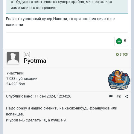
от будущего «веточного» суперкорабля, мы несколько
изменили его концепцию
:
Если это условный супер Наполи, то зря про пмк ничего не
написали.
5
[IA]
5 705
Pyotrmai
Участник
7 033 публикации
24 223 боя
Опубликовано:
11 сен 2024, 12:34:26
#3
Надо сразу и нацию сменить на каких-нибудь французов или
испанцев.
И уровень сделать 10, а лучше 9.