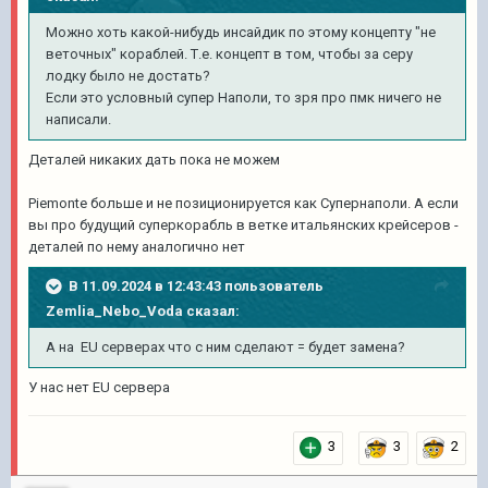
Можно хоть какой-нибудь инсайдик по этому концепту "не
веточных" кораблей. Т.е. концепт в том, чтобы за серу
лодку было не достать?
Если это условный супер Наполи, то зря про пмк ничего не
написали.
Деталей никаких дать пока не можем
Piemonte больше и не позиционируется как Супернаполи. А если
вы про будущий суперкорабль в ветке итальянских крейсеров -
деталей по нему аналогично нет
В 11.09.2024 в 12:43:43 пользователь
Zemlia_Nebo_Voda
сказал:
А на EU серверах что с ним сделают = будет замена?
У нас нет EU сервера
3
3
2