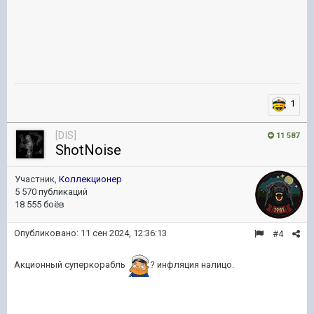
1
[DIS]
11 587
ShotNoise
Участник,
Коллекционер
5 570 публикаций
18 555 боёв
Опубликовано:
11 сен 2024, 12:36:13
#4
Акционный суперкорабль
? инфляция налицо.