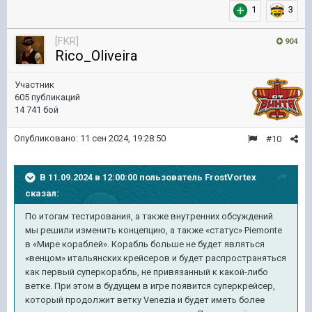
1
3
[FKR]
904
Rico_Oliveira
Участник
605 публикаций
14 741 бой
Опубликовано:
11 сен 2024, 19:28:50
#10
В 11.09.2024 в 12:00:00 пользователь
FrostVortex
сказал:
По итогам тестирования, а также внутренних обсуждений
мы решили изменить концепцию, а также «статус» Piemonte
в «Мире кораблей». Корабль больше не будет являться
«венцом» итальянских крейсеров и будет распространяться
как первый суперкорабль, не привязанный к какой-либо
ветке. При этом в будущем в игре появится суперкрейсер,
который продолжит ветку Venezia и будет иметь более