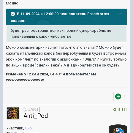
Модно
В 11.09.2024 в 12:00:00 пользователь
FrostVortex
сказал:
будет
распространяться как первый суперкорабль, не
привязанный к какой-
либо
ветке
Можно комментарий насчёт того, что это значит? Можно будет
сажать итальянских кэпов без переобучения и будет встроенный
экон.комплект по аналогии с акционками 10лвл? И купить только
по акции вроде "сделки века"? А в адмиралтействе он будет?
Изменено
12 сен 2024, 04:43:14
пользователем
WvWvWvWvWvWvVW
1
[QUANT]
13 811
Anti_Pod
Участник,
Око