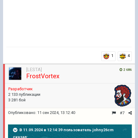
1
4
[LESTA]
2 686
FrostVortex
Разработчик
2 133 публикации
3 281 бой
Опубликовано:
11 сен 2024, 13:12:40
#7
В 11.09.2024 в 12:14:39 пользователь
johny26cm
сказал: