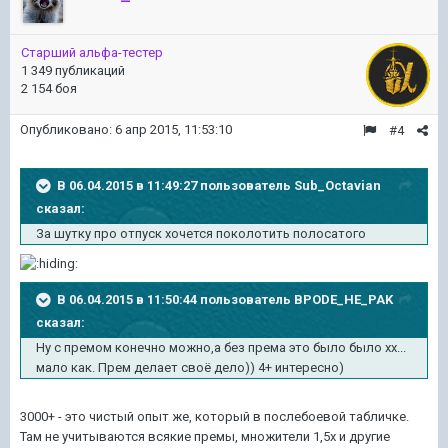
Старший альфа-тестер
1 349 публикаций
2 154 боя
Опубликовано:
6 апр 2015, 11:53:10
#4
В 06.04.2015 в 11:49:27 пользователь Sub_Octavian
сказал:
За шутку про отпуск хочется поколотить полосатого
В 06.04.2015 в 11:50:44 пользователь BPODE_HE_PAK
сказал:
Ну с премом конечно можно,а без према это было было хх...
мало как. Прем делает своё дело)) 4+ интересно)
3000+ - это чистый опыт же, который в послебоевой табличке.
Там не учитываются всякие премы, множители 1,5х и другие