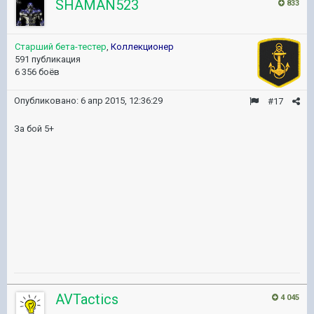
SHAMAN523
833
Старший бета-тестер
,
Коллекционер
591 публикация
6 356 боёв
Опубликовано:
6 апр 2015, 12:36:29
#17
За бой 5+
AVTactics
4 045