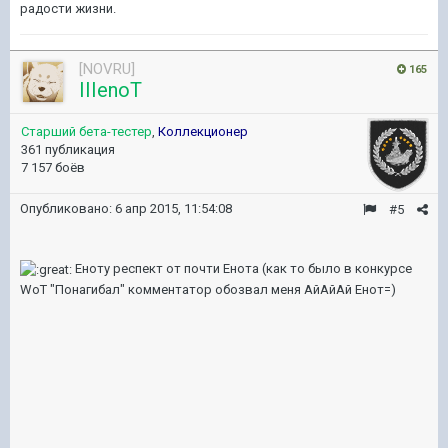
радости жизни.
[NOVRU]
165
IIIenoT
Старший бета-тестер
,
Коллекционер
361 публикация
7 157 боёв
Опубликовано:
6 апр 2015, 11:54:08
#5
Еноту респект от почти Енота (как то было в конкурсе
WoT "Понагибал" комментатор обозвал меня АйАйАй Енот=)