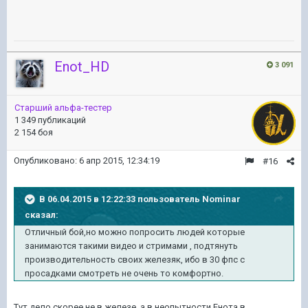
Enot_HD
3 091
Старший альфа-тестер
1 349 публикаций
2 154 боя
Опубликовано:
6 апр 2015, 12:34:19
#16
В 06.04.2015 в 12:22:33 пользователь Nominar
сказал:
Отличный бой,но можно попросить людей которые
занимаются такими видео и стримами , подтянуть
производительность своих железяк, ибо в 30 фпс с
просадками смотреть не очень то комфортно.
Тут дело скорее не в железе, а в неопытности Енота в