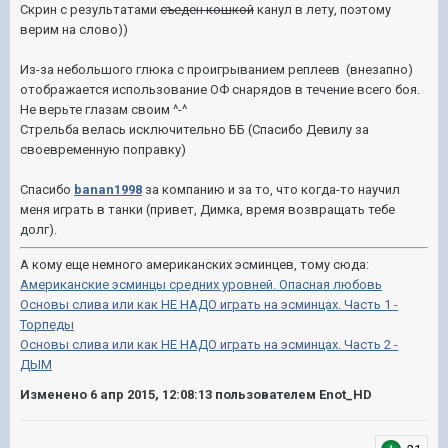
Скрин с результатами
съеден кошкой
канул в лету, поэтому
верим на слово))
Из-за небольшого глюка с проигрыванием реплеев (внезапно)
отображается использование ОФ снарядов в течение всего боя.
Не верьте глазам своим ^-^
Стрельба велась исключительно ББ (Спасибо Девилу за
своевременную поправку)
Спасибо
banan1998
за компанию и за то, что когда-то научил
меня играть в танки (привет, Димка, время возвращать тебе
долг).
А кому еще немного американских эсминцев, тому сюда:
Американские эсминцы средних уровней. Опасная любовь
Основы слива или как НЕ НАДО играть на эсминцах. Часть 1 -
Торпеды
Основы слива или как НЕ НАДО играть на эсминцах. Часть 2 -
ДЫМ
Изменено
6 апр 2015, 12:08:13
пользователем Enot_HD