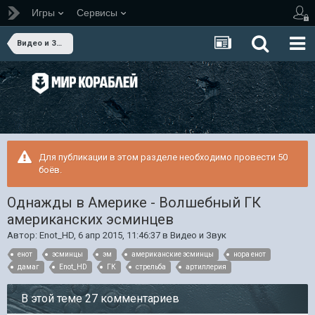
Игры
Сервисы
Видео и Звук
Для публикации в этом разделе необходимо провести 50
боёв.
Однажды в Америке - Волшебный ГК
американских эсминцев
Автор:
Enot_HD
,
6 апр 2015, 11:46:37
в
Видео и Звук
енот
эсминцы
эм
американские эсминцы
нора енот
дамаг
Enot_HD
ГК
стрельба
артиллерия
В этой теме 27 комментариев