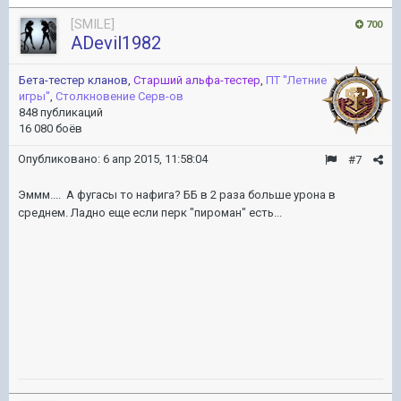
[SMILE]
700
ADevil1982
Бета-тестер кланов
,
Старший альфа-тестер
,
ПТ ''Летние
игры''
,
Столкновение Серв-ов
848 публикаций
16 080 боёв
Опубликовано:
6 апр 2015, 11:58:04
#7
Эммм.... А фугасы то нафига? ББ в 2 раза больше урона в
среднем. Ладно еще если перк "пироман" есть...