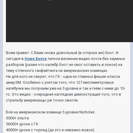
Всем привет. С Вами снова довольный (в отпуске же) Енот. И
сегодня в
Норе Енота
легкое весеннее видео почти без заумных
разборов (разве что калибр Енот не смог оставить в покое) на
тему отличного ганфайтинга на американских эсминцах.
Ни для кого не секрет, что ГК - одна из главных фишек класса
амерЭМ. Особенно с учетом того, что 127 миллиметровые
нагибучки мы получаем уже на 5 уровне и так и гнём с ними до 10-
го. Это видео - очередная наглядная демонстрация того, что в
стрельбу американцы уж точно смогли.
Бой на американском эсминце 5 уровня Nicholas.
3000+ опыта
56000+ урона с ГК
40000+ урона с торпед (да это и неважно вовсе)