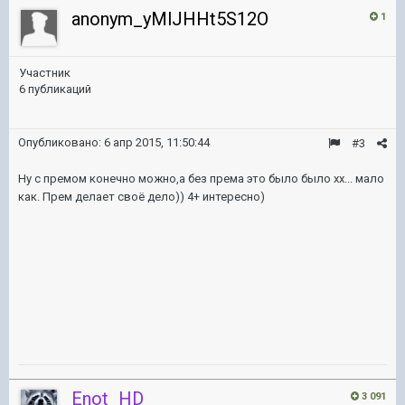
anonym_yMlJHHt5S12O
1
Участник
6 публикаций
Опубликовано:
6 апр 2015, 11:50:44
#3
Ну с премом конечно можно,а без према это было было хх... мало
как. Прем делает своё дело)) 4+ интересно)
Enot_HD
3 091