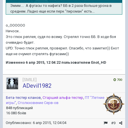
Эммм.... А фугасы то нафига? ББ в 2 раза больше урона в
среднем. Ладно еще если перк "пироман" есть...
о_ОООООО
Ничоси..
Это глюк реплея, судя по всему. Стрелял точно ББ. В ходе боя
очевидно будет.
UPD: Точно глюк реплея, проверил. Спасибо, что заметил)) Енот
еще не очумел стрелять фугасами))
Изменено
6 апр 2015, 12:04:22
пользователем Enot_HD
[SMILE]
700
ADevil1982
Бета-тестер кланов
,
Старший альфа-тестер
,
ПТ ''Летние
игры''
,
Столкновение Серв-ов
848 публикаций
16 080 боёв
Опубликовано:
6 апр 2015, 12:04:04
#9