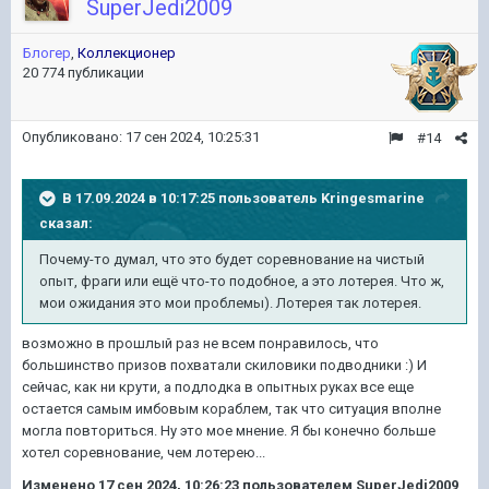
SuperJedi2009
Блогер
,
Коллекционер
20 774 публикации
Опубликовано:
17 сен 2024, 10:25:31
#14
В 17.09.2024 в 10:17:25 пользователь
Kringesmarine
сказал:
Почему-то думал, что это будет соревнование на чистый
опыт, фраги или ещё что-то подобное, а это лотерея. Что ж,
мои ожидания это мои проблемы). Лотерея так лотерея.
возможно в прошлый раз не всем понравилось, что
большинство призов похватали скиловики подводники
:) И
сейчас, как ни крути, а подлодка в опытных руках все еще
остается самым имбовым кораблем, так что ситуация вполне
могла повториться. Ну это мое мнение. Я бы конечно больше
хотел соревнование, чем лотерею...
Изменено
17 сен 2024, 10:26:23
пользователем SuperJedi2009