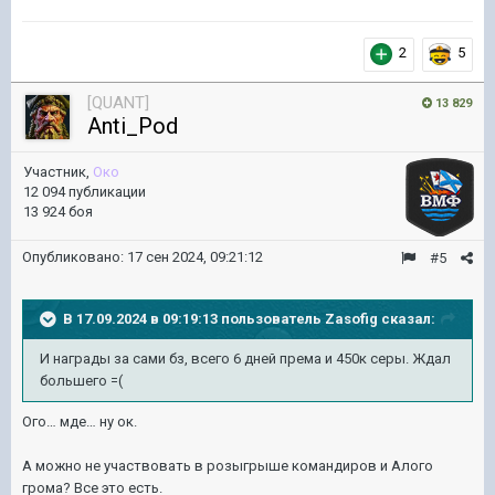
2
5
[QUANT]
13 829
Anti_Pod
Участник,
Око
12 094 публикации
13 924 боя
Опубликовано:
17 сен 2024, 09:21:12
#5
В 17.09.2024 в 09:19:13 пользователь
Zasofig
сказал:
И награды за сами бз, всего 6 дней према и 450к серы. Ждал
большего =(
Ого… мде… ну ок.
А можно не участвовать в розыгрыше командиров и Алого
грома? Все это есть.