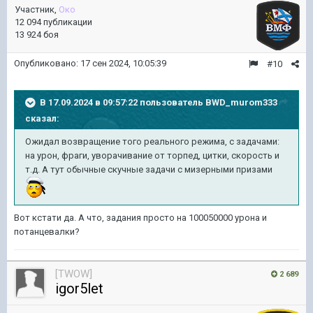
Участник,
Око
12 094 публикации
13 924 боя
Опубликовано:
17 сен 2024, 10:05:39
#10
В 17.09.2024 в 09:57:22 пользователь
BWD_murom333
сказал:
Ожидал возвращение того реального режима, с задачами:
на урон, фраги, уворачивание от торпед, цитки, скорость и
т.д. А тут обычные скучные задачи с мизерными призами
Вот кстати да. А что, задания просто на 100050000 урона и
потанцевалки?
[TWOW]
2 689
igor5let