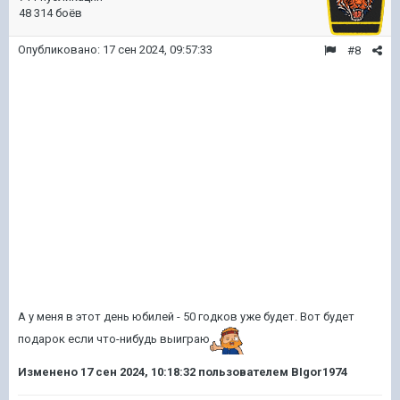
48 314 боёв
Опубликовано:
17 сен 2024, 09:57:33
#8
Победителей «Футуриады-1987» мы объявим на
пятничном стриме 11 октября в 18:00 МСК.
Победителей «Футуриады-1987» мы объявим на
пятничном стриме 11 октября в 18:00 МСК.
Участвуйте и побеждайте, друзья!
А у меня в этот день юбилей - 50 годков уже будет. Вот будет
подарок если что-нибудь выиграю
Изменено
17 сен 2024, 10:18:32
пользователем BIgor1974