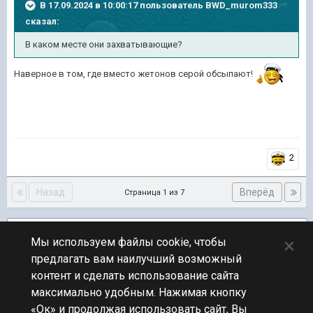
В 17.09.2024 в 10:00:17 пользователь
BWD_murom333
сказал:
В каком месте они захватывающие?
Наверное в том, где вместо жетонов серой обсыпают!
2
Назад
Вперёд
Страница 1 из 7
Подписчики
7
×
Мы используем файлы cookie, чтобы
предлагать вам наилучший возможный
ПЕРЕЙТИ К СПИСКУ ТЕМ
контент и сделать использование сайта
Новости
максимально удобным. Нажимая кнопку
«Ок» и продолжая использовать сайт, Вы