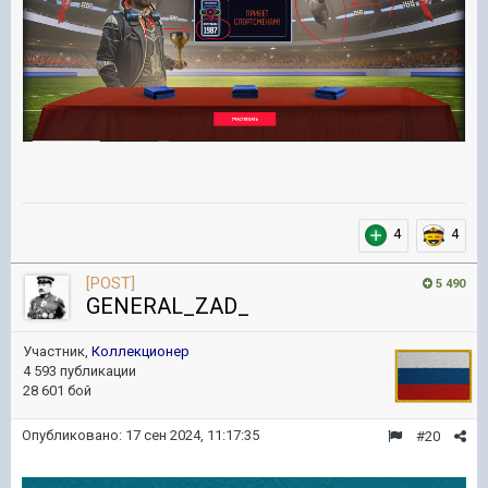
4
4
[POST]
5 490
GENERAL_ZAD_
Участник,
Коллекционер
4 593 публикации
28 601 бой
Опубликовано:
17 сен 2024, 11:17:35
#20