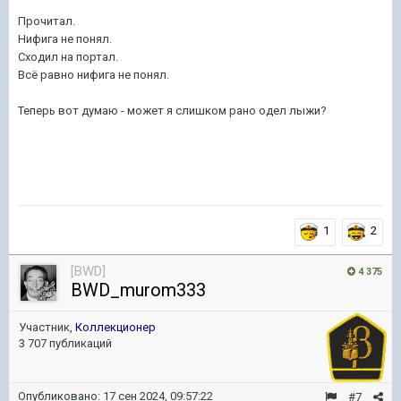
Прочитал.
Нифига не понял.
Сходил на портал.
Всё равно нифига не понял.
Теперь вот думаю - может я слишком рано одел лыжи?
1
2
[BWD]
4 375
BWD_murom333
Участник,
Коллекционер
3 707 публикаций
Опубликовано:
17 сен 2024, 09:57:22
#7