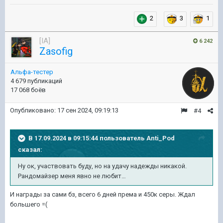
2
3
1
[IA]
6 242
Zasofig
Альфа-тестер
4 679 публикаций
17 068 боёв
Опубликовано:
17 сен 2024, 09:19:13
#4
В 17.09.2024 в 09:15:44 пользователь
Anti_Pod
сказал:
Ну ок, участвовать буду, но на удачу надежды никакой.
Рандомайзер меня явно не любит…
И награды за сами бз, всего 6 дней према и 450к серы. Ждал
большего =(