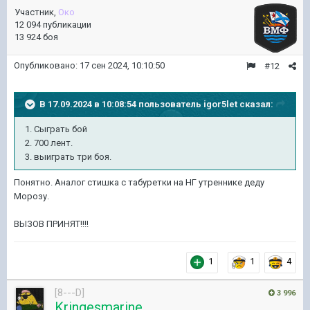
Участник,
Око
12 094 публикации
13 924 боя
Опубликовано:
17 сен 2024, 10:10:50
#12
В 17.09.2024 в 10:08:54 пользователь
igor5let
сказал:
1. Сыграть бой
2. 700 лент.
3. выиграть три боя.
Понятно. Аналог стишка с табуретки на НГ утреннике деду
Морозу.
ВЫЗОВ ПРИНЯТ!!!!
1
1
4
[8---D]
3 996
Kringesmarine