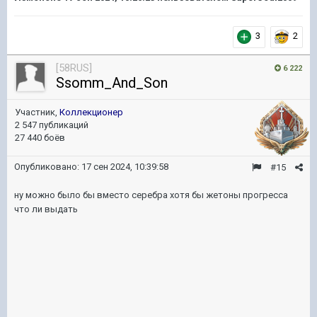
3
2
[58RUS]
6 222
Ssomm_And_Son
Участник,
Коллекционер
2 547 публикаций
27 440 боёв
Опубликовано:
17 сен 2024, 10:39:58
#15
ну можно было бы вместо серебра хотя бы жетоны прогресса
что ли выдать