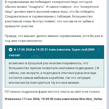
В соревновании же побеждает конкретное лицо, которое
обычно можно "пощупать". И самое главное - это "конкретное
лицо" должно иметь высокий навык игры, что бы победить.
Следовательно в соревновании с таблицей, большинство
участников очень быстро поймет, что оно им не по зубам и
прекратит участие.
Правда, что мешает делать именно соревнование, хотя бы раз в
год, мне тоже непонятно.
В 17.09.2024 в 10:25:31 пользователь
SuperJedi2009
сказал:
возможно в прошлый раз не всем понравилось, что
большинство призов похватали скиловики подводники
:) И
сейчас, как ни крути, а подлодка в опытных руках все еще
остается самым имбовым кораблем, так что ситуация
вполне могла повториться. Ну это мое мнение.
ПЛ сильно подрезали фарм чистого опыта за свет и не только.
Изменено
17 сен 2024, 10:49:05
пользователем Morskoi_Svitar