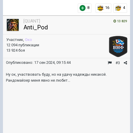
8
16
4
[QUANT]
13 829
Anti_Pod
Участник,
Око
12 094 публикации
13 924 боя
Опубликовано:
17 сен 2024, 09:15:44
#3
Ну ок, участвовать буду, но на удачу надежды никакой.
Рандомайзер меня явно не любит…