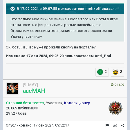
В 17.09.2024 в 09:07:55 пользователь
melixoff
сказал:
Это только мое личное мнение! После того как Боты в игре
стали носить официальные игровые никнеймы, я с
Огромным сомнением воспринимаю все эти розыгрыши.
Удачи участникам.
Эй, боты, вы все уже прожали кнопку на портале?
Изменено
17 сен 2024, 09:25:20
пользователем Anti_Pod
2
2
[9-MAY]
91 609
aucMAH
Старший бета-тестер
, Участник,
Коллекционер
28 069 публикаций
29 527 боёв
Опубликовано:
17 сен 2024, 09:52:17
#6