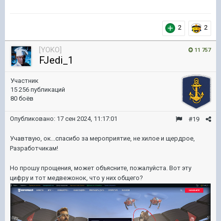
2
2
[YOKO]
11 757
FJedi_1
Участник
15 256 публикаций
80 боёв
Опубликовано:
17 сен 2024, 11:17:01
#19
Учавтвую, ок...спасибо за мероприятие, не хилое и щердрое,
Разработчикам!
Но прошу прощения, может объясните, пожалуйста. Вот эту
цифру и тот медвежонок, что у них общего?