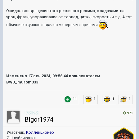
Ожидал возвращение того реального режима, с задачами: на
урон, фраги, уворачивание от торпед, цитки, скорость и т.д. А тут
обычные скучные задачи с мизерными призами
Изменено
17 сен 2024, 09:58:44
пользователем
BWD_murom333
11
1
1
1
[7SINS]
973
BIgor1974
Участник,
Коллекционер
711 публикация