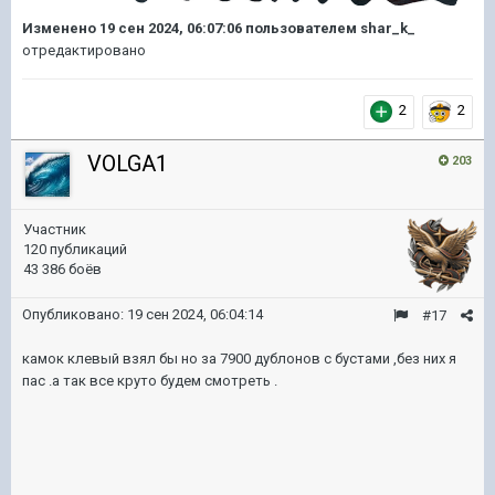
Изменено
19 сен 2024, 06:07:06
пользователем shar_k_
отредактировано
2
2
VOLGA1
203
Участник
120 публикаций
43 386 боёв
Опубликовано:
19 сен 2024, 06:04:14
#17
камок клевый взял бы но за 7900 дублонов с бустами ,без них я
пас .а так все круто будем смотреть .