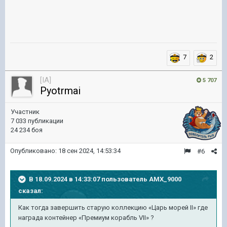
7
2
[IA]
5 707
Pyotrmai
Участник
7 033 публикации
24 234 боя
Опубликовано:
18 сен 2024, 14:53:34
#6
В 18.09.2024 в 14:33:07 пользователь
AMX_9000
сказал:
Как тогда завершить старую коллекцию «Царь морей II» где
награда контейнер «Премиум корабль VII» ?