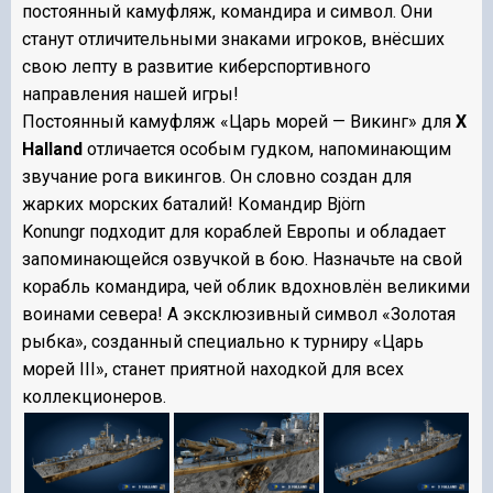
постоянный камуфляж, командира и символ. Они
станут отличительными знаками игроков, внёсших
свою лепту в развитие киберспортивного
направления нашей игры!
Постоянный камуфляж «Царь морей — Викинг» для
X
Halland
отличается особым гудком, напоминающим
звучание рога викингов. Он словно создан для
жарких морских баталий! Командир
Björn
Konungr
подходит для кораблей Европы и обладает
запоминающейся озвучкой в бою. Назначьте на свой
корабль командира, чей облик вдохновлён великими
воинами севера! А эксклюзивный символ «Золотая
рыбка», созданный специально к турниру «Царь
морей III», станет приятной находкой для всех
коллекционеров.