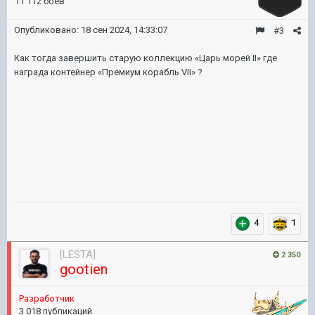
11 112 боёв
Опубликовано:
18 сен 2024, 14:33:07
#3
Как тогда завершить старую коллекцию «Царь морей II» где
награда контейнер «Премиум корабль VII» ?
4
1
[LESTA]
2 350
gootien
Pазработчик
3 018 публикаций