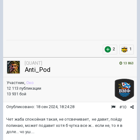
2
1
[QUANT]
13 863
Anti_Pod
Участник,
Око
12 113 публикации
13 931 бой
Опубликовано:
18 сен 2024, 18:24:28
#10
Чет жаба спокойная такая, не отсвечивает, не давит, пойду
попинаю, может подавит хотя б чутка все ж... если не, то я в
доле... чо уш....