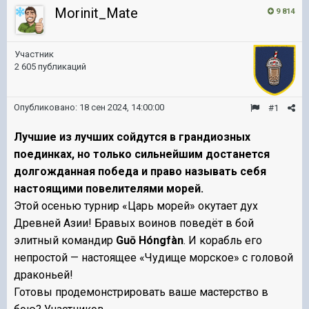
Morinit_Mate
9 814
Участник
2 605 публикаций
Опубликовано:
18 сен 2024, 14:00:00
#1
Лучшие из лучших сойдутся в грандиозных
поединках, но только сильнейшим достанется
долгожданная победа и право называть себя
настоящими повелителями морей.
Этой осенью турнир «Царь морей» окутает дух
Древней Азии! Бравых воинов поведёт в бой
элитный командир
Guō Hóngfàn
. И корабль его
непростой — настоящее
«Чудище морское» с головой
драконьей!
Готовы продемонстрировать ваше мастерство в