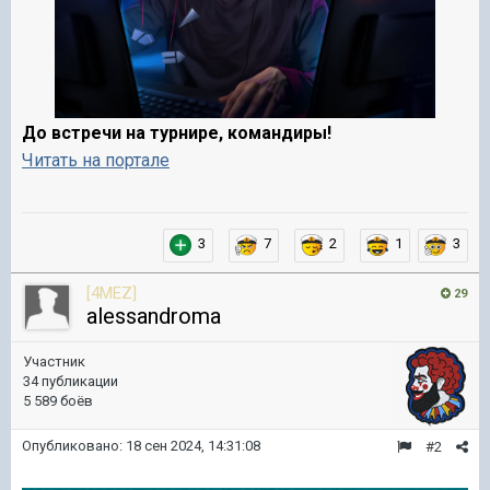
До встречи на турнире, командиры!
Читать на портале
3
7
2
1
3
[4MEZ]
29
alessandroma
Участник
34 публикации
5 589 боёв
Опубликовано:
18 сен 2024, 14:31:08
#2