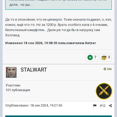
доле... чо уш....
Да то и спокойная, что не цепануло. Тоже сначала подумал, о, кэп,
комок, ещё что-то. Но за 1200 р. брать особого кэпа с 6 очками,
бесполезный камуфляж... Дали уж тогда бы в нагрузку сам
Холланд.
Изменено
18 сен 2024, 19:08:35
пользователем Ketzer
7
3
STALWART
266
Участник
101 публикация
Опубликовано:
18 сен 2024, 19:21:36
#12