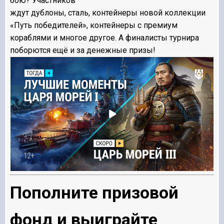
бою? Участников
ждут дублоны, сталь, ко
нтейнеры
новой коллекции
«Путь победителей»,
контейнеры
с премиум
кораблями и многое другое. А финалисты турнира
поборются ещё и за денежные призы!
Пополните призовой
фонд и выиграйте