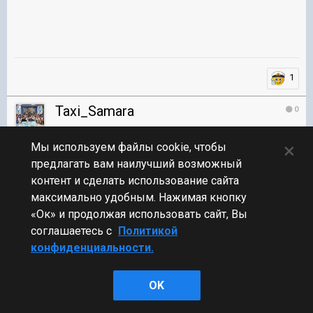
1
Taxi_Samara
0
×
Мы используем файлы cookie, чтобы
Участник
предлагать вам наилучший возможный
2 публикации
2 129 боёв
контент и сделать использование сайта
максимально удобным. Нажимая кнопку
Опубликовано:
19 сен 2024, 06:33:31
#18
«Ок» и продолжая использовать сайт, Вы
соглашаетесь с
Политикой
Было бы не плохо таланты/персонализацию командира
конфиденциальности.
показать, если таковые имеются, а то "кота в мешке" как-то не
хочется покупать
OK