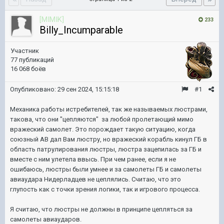
[MIMIK]
233
Billy_Incumparable
Участник
77 публикаций
16 068 боёв
Опубликовано:
29 сен 2024, 15:15:18
#1
Механика работы истребителей, так же называемых люстрами,
такова, что они "цепляются" за любой пролетающий мимо
вражеский самолет. Это порождает такую ситуацию, когда
союзный АВ дал Вам люстру, но вражеский корабль кинул ГБ в
область патрулирования люстры, люстра зацепилась за ГБ и
вместе с ним улетела ввысь. При чем ранее, если я не
ошибаюсь, люстры были умнее и за самолеты ГБ и самолеты
авиаудара Нидерладцев не цеплялись. Считаю, что это
глупость как с точки зрения логики, так и игрового процесса.
Я считаю, что люстры не должны в принципе цепляться за
самолеты авиаударов.