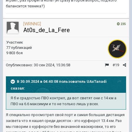
играет, раз профита ноль?)И сразу второй вопрос, под кого
балансится техника?)
[WRNNG]
235
At0s_de_La_Fere
Участник
77 публикаций
9 803 боя
Опубликовано:
30 сен 2024, 15:36:58
#19
В 30.09.2024 в 04:40:08 пользователь
UAxTanadi
сказал:
Я б и срадостью ПВО контрил, да вот светят
они с 14 км а
ПВО на 6.6 максимум и то не только лишь
у всех
.
Я специально просмотрел свой порт и самая большая дистанция
засвета что я нашел среди десяток - это курфюрст 13.4 км. Раз
мы говорим о курфюрсте без вкачанной маскировки, то его