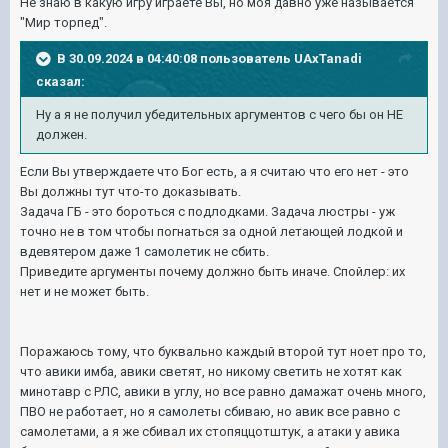
Не знаю в какую игру играете Вы, но моя давно уже называется
"Мир торпед".
В 30.09.2024 в 04:40:08 пользователь
UAxTanadi
сказал:
Ну а я не получил убедительных аргументов с чего бы он НЕ
должен
.
Если Вы утверждаете что Бог есть, а я считаю что его нет - это
Вы должны тут что-то доказывать.
Задача ГБ - это бороться с подлодками. Задача люстры - уж
точно не в том чтобы погнаться за одной летающей лодкой и
вдевятером даже 1 самолетик не сбить.
Приведите аргументы почему должно быть иначе. Спойлер: их
нет и не может быть.
Поражаюсь тому, что буквально каждый второй тут ноет про то,
что авики имба, авики светят, но никому светить не хотят как
минотавр с РЛС, авики в углу, но все равно дамажат очень много,
ПВО не работает, но я самолеты сбиваю, но авик все равно с
самолетами, а я же сбивал их стопяццотштук, а атаки у авика