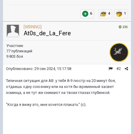
6
4
1
[WRNNG]
235
At0s_de_La_Fere
Участник
77 публикаций
9 803 боя
Опубликовано:
29 сен 2024, 15:17:58
#2
Типичная ситуация для АВ: у тебя 8-9 люстр на 20 минут боя,
отдаешь одну союзнику или на хотя бы временный засвет
эсминца, а ее тут же снимают на твоих глазах глубинкой.
"Когда я вижу это, мне хочется плакать" (с).