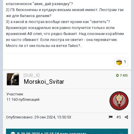
классическое "авик, дай разведку"?
2) ГБ бесконечны и кулдаун весьма низкий имеют. Люстрам так
же для баланса делаем?
3) а какой в люстрах вообще свет кроме как "светить"?
Вражескую эскадрилью все равно получится только если
вражеский АВ слеп, что редко бывает. Над союзным кораблем
их часто сбивают. Если люстра не светит - она перехватчик.
Много ли от них пользы на ветке Тайхо?..
1
[SUB_X]
7 435
Morskoi_Svitar
Участник
11 160 публикаций
Опубликовано:
29 сен 2024, 15:50:53
#5
В 29.09.2024 в 15:15:18 пользователь