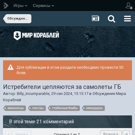
Игры
Сервисы
Обсуждение Мира Кораблей
Для публикации в этом разделе необходимо провести 50
боёв.
Истребители цепляются за самолеты ГБ
Автор:
Billy_Incumparable
,
29 сен 2024, 15:15:17
в
Обсуждение Мира
Кораблей
авианосцы
люстры
глубинные бомбы
авиаудары
В этой теме 21 комментарий
Назад
Вперёд
Страница 1 из 2