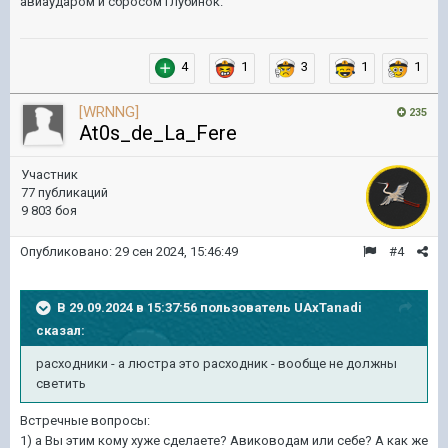
авиаударом и сбросом глубинок.
4
1
3
1
1
[WRNNG]
235
At0s_de_La_Fere
Участник
77 публикаций
9 803 боя
Опубликовано:
29 сен 2024, 15:46:49
#4
В 29.09.2024 в 15:37:56 пользователь
UAxTanadi
сказал:
расходники - а люстра это
расходник - вообще не должны
светить
Встречные вопросы:
1) а Вы этим кому хуже сделаете? Авиководам или себе? А как же