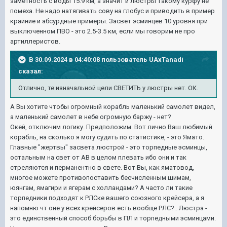
заметность с воды 15.9 км, а значит и люстры такому курфу не
помеха. Не надо натягивать сову на глобус и приводить в пример
крайние и абсурдные примеры. Засвет эсминцев 10 уровня при
выключенном ПВО - это 2.5-3.5 км, если мы говорим не про
артиллеристов.
В 30.09.2024 в 04:40:08 пользователь
UAxTanadi
сказал:
Отлично, те изначальной цели СВЕТИТЬ у люстры нет.
ОК.
А Вы хотите чтобы огромный корабль маленький самолет видел,
а маленький самолет в небе огромную баржу - нет?
Окей, отключим логику. Предположим. Вот лично Ваш любимый
корабль, на сколько я могу судить по статистике, - это Ямато.
Главные "жертвы" засвета люстрой - это торпедные эсминцы,
остальным на свет от АВ в целом плевать ибо они и так
стреляются и перманентно в свете. Вот Вы, как яматовод,
многое можете противопоставить бесчисленным шимам,
юянгам, ямагири и ягерам с холландами? А часто ли такие
торпедники подходят к РЛСке вашего союзного крейсера, а я
напомню чт оне у всех крейсеров есть вообще РЛС?.. Люстра -
это единственный способ борьбы в ПЛ и торпедными эсминцами.