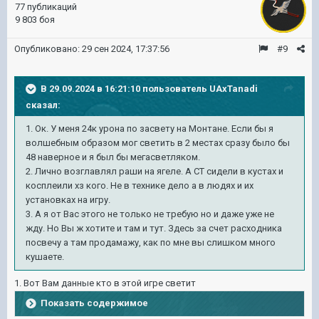
77 публикаций
9 803 боя
Опубликовано:
29 сен 2024, 17:37:56
#9
В 29.09.2024 в 16:21:10 пользователь
UAxTanadi
сказал:
1. Ок. У меня 24к урона по засвету на Монтане. Если бы я
волшебным образом мог светить в 2 местах сразу было бы
48 наверное и я был бы мегасветляком.
2. Лично возглавлял раши на ягеле. А СТ сидели в кустах и
косплеили хз кого. Не в технике дело а в людях и их
установках на игру.
3. А я от Вас этого не только не требую но и даже уже не
жду. Но Вы ж хотите и там и тут. Здесь за счет расходника
посвечу а там продамажу, как по мне вы слишком много
кушаете.
1. Вот Вам данные кто в этой игре светит
Показать содержимое