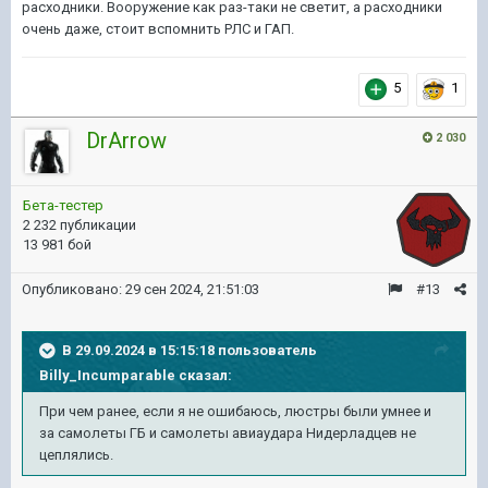
расходники. Вооружение как раз-таки не светит, а расходники
очень даже, стоит вспомнить РЛС и ГАП.
5
1
DrArrow
2 030
Бета-тестер
2 232 публикации
13 981 бой
Опубликовано:
29 сен 2024, 21:51:03
#13
В 29.09.2024 в 15:15:18 пользователь
Billy_Incumparable
сказал:
При чем ранее, если я не ошибаюсь, люстры были умнее и
за самолеты ГБ и самолеты авиаудара Нидерладцев не
цеплялись.