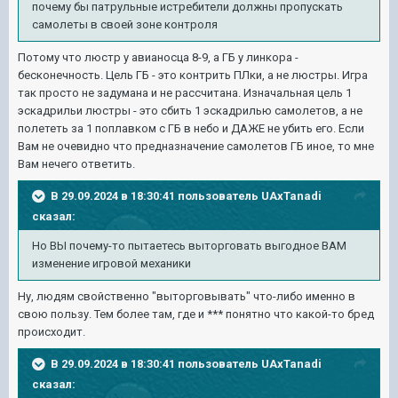
почему
бы патрульные
истребители
должны
пропускать
самолеты в своей зоне
контроля
Потому что люстр у авианосца 8-9, а ГБ у линкора -
бесконечность. Цель ГБ - это контрить ПЛки, а не люстры. Игра
так просто не задумана и не рассчитана. Изначальная цель 1
эскадрильи люстры - это сбить 1 эскадрилью самолетов, а не
полететь за 1 поплавком с ГБ в небо и ДАЖЕ не убить его. Если
Вам не очевидно что предназначение самолетов ГБ иное, то мне
Вам нечего ответить.
В 29.09.2024 в 18:30:41 пользователь
UAxTanadi
сказал:
Но
ВЫ почему-то пытаетесь выторговать
выгодное ВАМ
изменение
игровой
механики
Ну, людям свойственно "выторговывать" что-либо именно в
свою пользу. Тем более там, где и *** понятно что какой-то бред
происходит.
В 29.09.2024 в 18:30:41 пользователь
UAxTanadi
сказал: