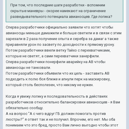
При том, что последние шаги разработки - вспомним
скрытые маневры - скорее намекают на ограничение
разведывательного потенциала авианосцев
. Где логика
?
Сперва разработчики официально заявили что хотят чтобы
авианосцы меньше дамажили и больше светили и в связи с этим
зарезали в 2 раза получение опыта и серебра за дамаг а также
приравняли урон по засвету по доходности к прямому урону.
Потом разработчики ввели ветку Тайхо с перехватчиками,
которые не светят, а сами перехватчики занерфили.
Сперва разработчики понерфили аварийку на АВ чтобы
авианосцы не танковали.
Потом разработчики объявили что их цель - заставить АВ
подходить к полю боя ближе и апнули перк на маскировку,
который столь бесполезен, что никому не нужен.
Когда я увижу логику и последовательность в действиях
разработчиков относительно балансировки авианосцев - я Вам
обязательно сообщу.
А на вопрос "А с чего вдруг ГБ должен помогать против
люстры?" я ответ так и не получил. Впрочем, его нет. Мы оба
понимаем что это бред, просто Вам лично выгодно чтобы этот