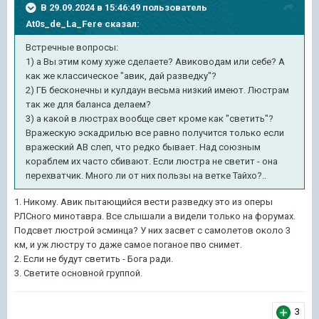
В 29.09.2024 в 15:46:49 пользователь
At0s_de_La_Fere
сказал:
Встречные вопросы:
1) а Вы этим кому хуже сделаете? Авиководам или себе? А
как же классическое "авик, дай разведку"?
2) ГБ бесконечны и кулдаун весьма низкий имеют. Люстрам
так же для баланса делаем?
3) а какой в люстрах вообще свет кроме как "светить"?
Вражескую эскадрилью все равно получится только если
вражеский АВ слеп, что редко бывает. Над союзным
кораблем их часто сбивают. Если люстра не светит - она
перехватчик. Много ли от них пользы на ветке Тайхо?..
1. Никому. Авик пытающийся вести разведку это из оперы
РЛСного минотавра. Все слышали а видели только на форумах.
Подсвет люстрой эсминца? У них засвет с самолетов около 3
км, и уж люстру то даже самое поганое пво снимет.
2. Если не будут светить - Бога ради.
3. Светите основной группой.
3