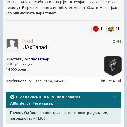
Ну так авики же имба, их всё нерфят и нерфят, никак понерфить
не могут. В принципе еще самолёты можно отобрать. Но не факт
что они нагибать перестанут.
1
11
[NKG]
994
UAxTanadi
Участник,
Коллекционер
558 публикаций
14 655 боёв
Опубликовано:
30 сен 2024, 04:40:08
#14
В 29.09.2024 в 18:41:51 пользователь
At0s_de_La_Fere
сказал:
Почему бы Вам не законтрить свет от люстры дымами,
заградкой или ПВО?