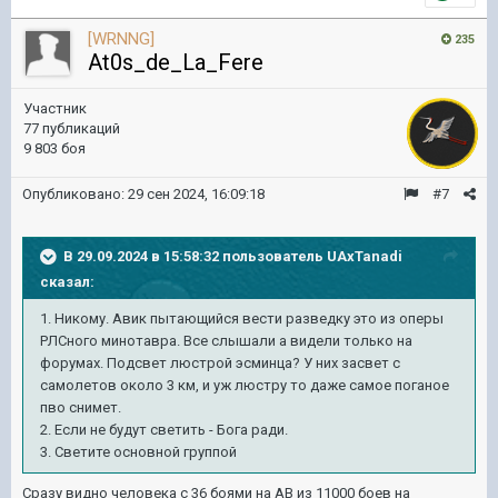
[WRNNG]
235
At0s_de_La_Fere
Участник
77 публикаций
9 803 боя
Опубликовано:
29 сен 2024, 16:09:18
#7
В 29.09.2024 в 15:58:32 пользователь
UAxTanadi
сказал:
1. Никому. Авик пытающийся вести разведку это из оперы
РЛСного минотавра. Все слышали а видели только на
форумах. Подсвет люстрой эсминца? У них засвет с
самолетов около 3 км, и уж люстру то даже самое поганое
пво снимет.
2. Если не будут светить - Бога ради.
3. Светите основной группой
Сразу видно человека с 36 боями на АВ из 11000 боев на