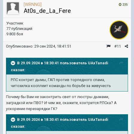
[WRNNG]
235
At0s_de_La_Fere
Участник
77 публикаций
9 803 боя
Опубликовано:
29 сен 2024, 18:41:51
#11
В 29.09.2024 в 18:30:41 пользователь
UAxTanadi
сказал:
РЛС
контрит
дымы,
ГАП против
торпедного
спама
,
читохилка
косплеит
команды
по борьбе за
живучесть
Почему бы Вам не законтрить свет от люстры дымами,
заградкой или ПВО? И чем же, скажите, контрится РЛСка? А
ускорение перезарядки ГК?
В 29.09.2024 в 18:30:41 пользователь
UAxTanadi
сказал: