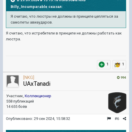
Billy_Incumparable
сказал:
Я считаю, что люстры не должны в принципе цепляться за
самолеты авиаударов.
Я считаю, что истребители в принципе не должны работать как
люстра.
1
1
[NKG]
994
UAxTanadi
Участник,
Коллекционер
558 публикаций
14 655 боёв
Опубликовано:
29 сен 2024, 15:58:32
#6