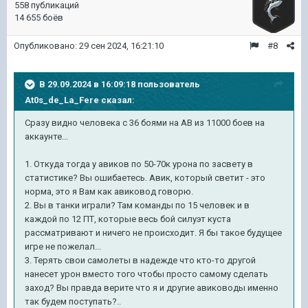
558 публикаций
14 655 боёв
Опубликовано:
29 сен 2024, 16:21:10
#8
В 29.09.2024 в 16:09:18 пользователь
At0s_de_La_Fere
сказал:
Сразу видно человека с 36 боями на АВ из 11000 боев на
аккаунте...
1. Откуда тогда у авиков по 50-70к урона по засвету в
статистике? Вы ошибаетесь. Авик, который светит - это
норма, это я Вам как авиковод говорю.
2. Вы в танки играли? Там команды по 15 человек и в
каждой по 12 ПТ, которые весь бой силуэт куста
рассматривают и ничего не происходит. Я бы такое будущее
игре не пожелал...
3. Терять свои самолеты в надежде что кто-то другой
нанесет урон вместо того чтобы просто самому сделать
заход? Вы правда верите что я и другие авиководы именно
так будем поступать?..