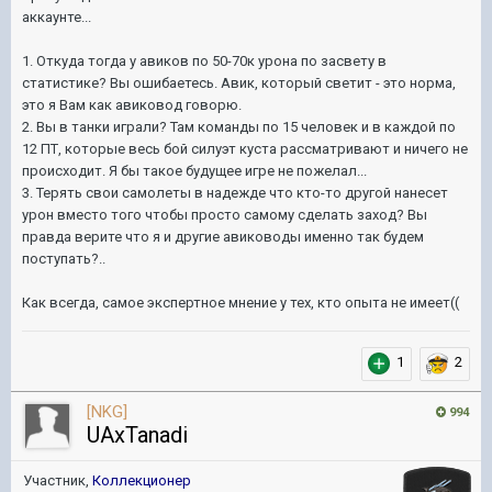
аккаунте...
1. Откуда тогда у авиков по 50-70к урона по засвету в
статистике? Вы ошибаетесь. Авик, который светит - это норма,
это я Вам как авиковод говорю.
2. Вы в танки играли? Там команды по 15 человек и в каждой по
12 ПТ, которые весь бой силуэт куста рассматривают и ничего не
происходит. Я бы такое будущее игре не пожелал...
3. Терять свои самолеты в надежде что кто-то другой нанесет
урон вместо того чтобы просто самому сделать заход? Вы
правда верите что я и другие авиководы именно так будем
поступать?..
Как всегда, самое экспертное мнение у тех, кто опыта не имеет((
1
2
[NKG]
994
UAxTanadi
Участник,
Коллекционер