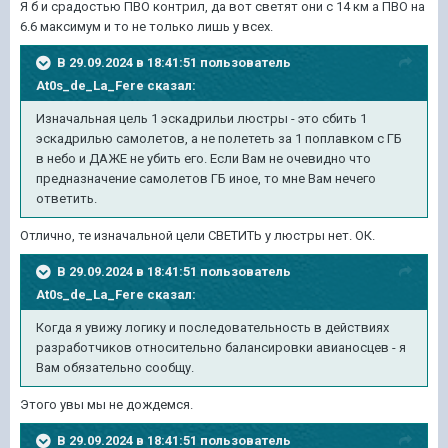
Я б и срадостью ПВО контрил, да вот светят они с 14 км а ПВО на
6.6 максимум и то не только лишь у всех.
В 29.09.2024 в 18:41:51 пользователь
At0s_de_La_Fere
сказал:
Изначальная цель 1 эскадрильи люстры - это сбить 1
эскадрилью самолетов, а не полететь за 1 поплавком с ГБ
в небо и ДАЖЕ не убить его. Если Вам не очевидно что
предназначение самолетов ГБ иное, то мне Вам нечего
ответить.
Отлично, те изначальной цели СВЕТИТЬ у люстры нет. ОК.
В 29.09.2024 в 18:41:51 пользователь
At0s_de_La_Fere
сказал:
Когда я увижу логику и последовательность в действиях
разработчиков относительно балансировки авианосцев - я
Вам обязательно сообщу.
Этого увы мы не дождемся.
В 29.09.2024 в 18:41:51 пользователь