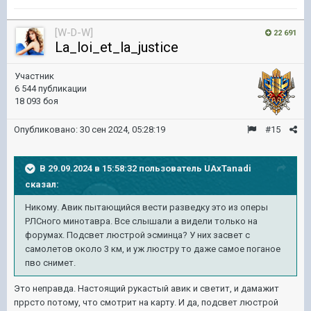
[W-D-W]
22 691
La_loi_et_la_justice
Участник
6 544 публикации
18 093 боя
Опубликовано:
30 сен 2024, 05:28:19
#15
В 29.09.2024 в 15:58:32 пользователь
UAxTanadi
сказал:
Никому
. Авик пытающийся вести разведку это из оперы
РЛСного минотавра. Все слышали а видели только на
форумах. Подсвет люстрой эсминца? У них засвет с
самолетов около 3 км, и уж люстру то даже самое поганое
пво снимет.
Это неправда. Настоящий рукастый авик и светит, и дамажит
пррсто потому, что смотрит на карту. И да, подсвет люстрой