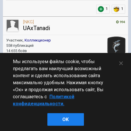
1
1
[NKG]
994
UAxTanadi
Участник,
Коллекционер
558 публикаций
14 655 боёв
×
Мы используем файлы cookie, чтобы
Опубликовано:
30 сен 2024, 16:28:58
#20
предлагать вам наилучший возможный
контент и сделать использование сайта
В 30.09.2024 в 15:36:58 пользователь
максимально удобным. Нажимая кнопку
At0s_de_La_Fere
сказал:
«Ок» и продолжая использовать сайт, Вы
Задача ГБ - это бороться с подлодками. Задача люстры - уж
соглашаетесь с
Политикой
точно не в том чтобы погнаться за одной летающей лодкой
конфиденциальности.
и вдевятером даже 1 самолетик не сбить.
Задача патрульных истребителей - сбивать воздушные цели в
OK
своей зоне ответственности.