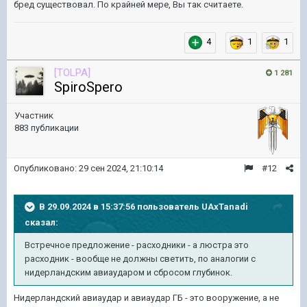
бред существовал. По крайней мере, Вы так считаете.
4
1
1
[TOLPA]
1 281
SpiroSpero
Участник
883 публикации
Опубликовано:
29 сен 2024, 21:10:14
#12
В 29.09.2024 в 15:37:56 пользователь
UAxTanadi
сказал:
Встречное предложение - расходники - а люстра это
расходник - вообще не должны светить, по аналогии с
нидерландским авиаударом и сбросом глубинок.
Нидерландский авиаудар и авиаудар ГБ - это вооружение, а не