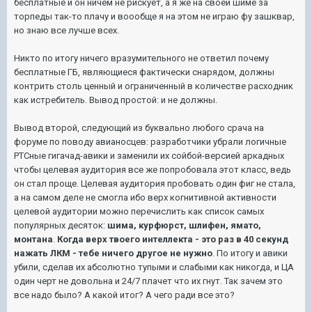
бесплатные и он ничем не рискует, а я же на своей шиме за
торпеды так-то плачу и воообще я на этом не играю фу зашквар,
но знаю все лучше всех.
Никто по итогу ничего вразумительного не ответил почему
бесплатные ГБ, являющиеся фактически снарядом, должны
контрить столь ценный и ограниченный в количестве расходник
как истребитель. Вывод простой: и не должны.
Вывод второй, следующий из буквально любого срача на
форуме по поводу авианосцев: разработчики убрали логичные
РТСные гигачад-авики и заменили их сойбой-версией аркадных
чтобы целевая аудитория все же попробовала этот класс, ведь
он стал проще. Целевая аудитория пробовать один фиг не стала,
а на самом деле не смогла ибо верх когнитивной активности
целевой аудитории можно перечислить как список самых
популярных десяток:
шима, курфюрст, шлифен, ямато,
монтана
.
Когда верх твоего интеллекта - это раз в 40 секунд
нажать ЛКМ - тебе ничего другое не нужно
. По итогу и авики
убили, сделав их абсолютно тупыми и слабыми как никогда, и ЦА
один черт не довольна и 24/7 плачет что их гнут. Так зачем это
все надо было? А какой итог? А чего ради все это?