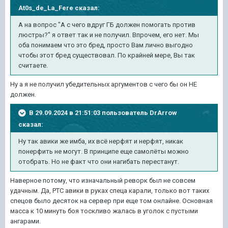
At0s_de_La_Fere
сказал:
А на вопрос "А с чего вдруг ГБ должен помогать против
люстры?" я ответ так и не получил. Впрочем, его нет. Мы
оба понимаем что это бред, просто Вам лично выгодно
чтобы этот бред существовал. По крайней мере, Вы так
считаете.
Ну а я не получил убедительных аргументов с чего бы он НЕ
должен.
В 29.09.2024 в 21:51:03 пользователь
DrArrow
сказал:
Ну так авики же имба, их всё нерфят и нерфят, никак
понерфить не могут. В принципе еще самолёты можно
отобрать. Но не факт что они нагибать перестанут.
Наверное потому, что изначальный реворк был не совсем
удачным. Да, РТС авики в руках спеца карали, только вот таких
спецов было десяток на сервер при еще том онлайне. Основная
масса к 10 минуть боя тоскливо жалась в уголок с пустыми
ангарами.