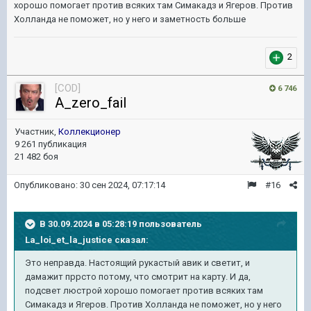
хорошо помогает против всяких там Симакадз и Ягеров. Против
Холланда не поможет, но у него и заметность больше
2
[COD]
6 746
A_zero_fail
Участник,
Коллекционер
9 261 публикация
21 482 боя
Опубликовано:
30 сен 2024, 07:17:14
#16
В 30.09.2024 в 05:28:19 пользователь
La_loi_et_la_justice
сказал:
Это неправда. Настоящий рукастый авик и светит, и
дамажит пррсто потому, что смотрит на карту. И да,
подсвет люстрой хорошо помогает против всяких там
Симакадз и Ягеров. Против Холланда не поможет, но у него