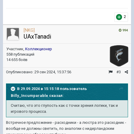
2
[NKG]
994
UAxTanadi
Участник,
Коллекционер
558 публикаций
14 655 боёв
Опубликовано:
29 сен 2024, 15:37:56
#3
В 29.09.2024 в 15:15:18 пользователь
Billy_Incumparable
сказал:
Считаю, что это глупость как с точки зрения логики, так и
игрового процесса.
Встречное предложение - расходники - а люстра это расходник -
вообще не должны светить, по аналогии с нидерландским