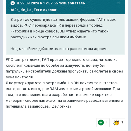
В 29.09.2024 в 17:37:56 пользователь
At0s_de_La_Fere
сказал:
В игре, где существуют дымы, шашки, форсаж, ГАПы всех
видов, РЛС, перезарядка ГК и перезарядка торпед,
читохилка в конце концов, ВЫ утверждаете что такой
расходник как люстра слишком имбовый.
Нет, мы с Вами действительно в разные игры играем...
РЛС контрит дымы, ГАП против торпедного спама, читохилка
косплеит команды по борьбе за живучесть, почему бы
патрульные истребители должны пропускать самолеты в своей
зоне контроля...
Я не утверждал что люстра имба. Но ВЫ почему-то пытаетесь
выторговать выгодное ВАМ изменение игровой механики. При
том, что последние шаги разработки - вспомним скрытые
маневры - скорее намекают на ограничение разведывательного
потенциала авианосцев. Где логика?
1
1