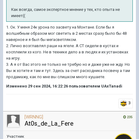
Как всегда, самое экспертное мнение у тех, кто опыта не
имеет((
1. Ок. У меня 24к урона по засвету на Монтане. Если бы я
волшебным образом мог светить в 2 местах сразу было бы 48
наверное и я был бы мегасветляком.
2. Лично возглавлял раши на ягеле. А СТ сидели в кустах и
косплеили хз кого. Не в технике дело а в людях и их установках
на игру.
3. А я от Вас этого не только не требую но и даже уже не жду. Но
Вы ж хотите и там и тут. Здесь за счет расходника посвечу а там
продамажу, как по мне вы слишком много кушаете.
Изменено
29 сен 2024, 16:22:26
пользователем UAxTanadi
3
[WRNNG]
235
At0s_de_La_Fere
Участник