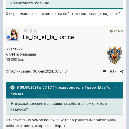
и заметность больше
Эти размышления основаны на собственном опыте, я надеюсь?
[W-D-W]
22 691
La_loi_et_la_justice
Участник
6 544 публикации
18 093 боя
Опубликовано:
30 сен 2024, 07:34:54
#17
В 30.09.2024 в 07:17:14 пользователь
Tuxoe_MecTo_
сказал:
Эти размышления основаны на собственном опыте, я
надеюсь?
Относительно эсмов конечно, хотя я к рукастым авиководам
себя не отношу, скорее наоборот.