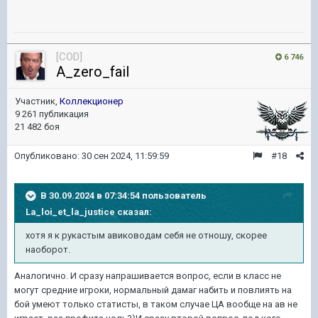
[COD]
6 746
A_zero_fail
Участник,
Коллекционер
9 261 публикация
21 482 боя
Опубликовано:
30 сен 2024, 11:59:59
#18
В 30.09.2024 в 07:34:54 пользователь
La_loi_et_la_justice
сказал:
хотя я к рукастым
авиководам себя не отношу, скорее
наоборот.
Аналогично. И сразу напрашивается вопрос, если в класс не
могут средние игроки, нормальный дамаг набить и повлиять на
бой умеют только статисты, в таком случае ЦА вообще на ав не