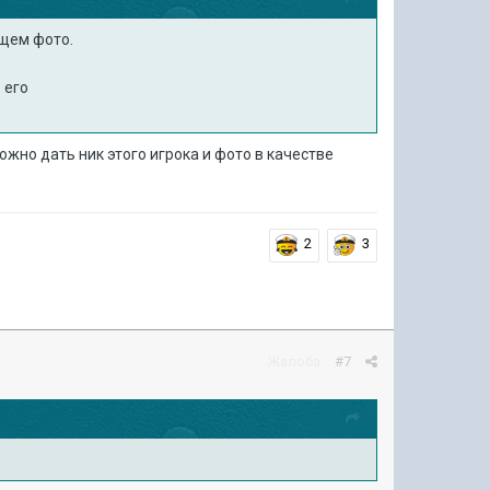
ющем фото.
ь его
жно дать ник этого игрока и фото в качестве
2
3
Жалоба
#7