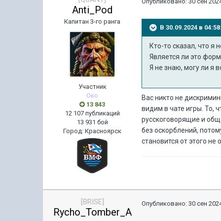
Опубликовано:
30 сен 2024
Anti_Pod
Капитан 3-го ранга
В 30.09.2024 в 04:
Кто-то сказал, что я
Является ли это фор
Я не знаю, могу ли я в
Участник
Око
Вас никто не дискримин
13 843
видим в чате игры. То, 
12 107 публикаций
русскоговорящие и обще
13 931 бой
без оскорблений, потому
Город
:
Красноярск
становится от этого не
[BRISE]
Опубликовано:
30 сен 2024
Rycho_Tomber_A