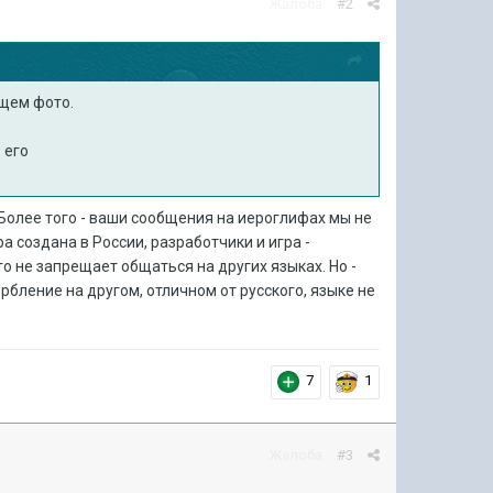
Жалоба
#2
ющем фото.
ь его
 Более того - ваши сообщения на иероглифах мы не
ра создана в России, разработчики и игра -
о не запрещает общаться на других языках. Но -
орбление на другом, отличном от русского, языке не
7
1
Жалоба
#3