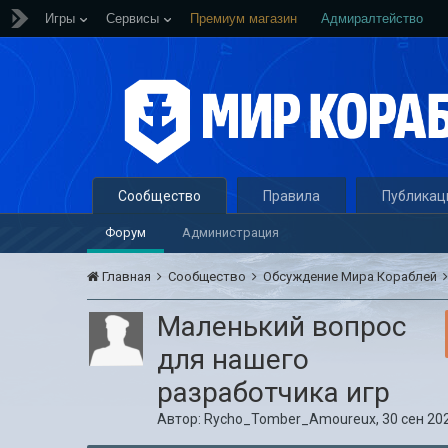
Игры
Сервисы
Премиум магазин
Адмиралтейство
Сообщество
Правила
Публикац
Форум
Администрация
Главная
Сообщество
Обсуждение Мира Кораблей
Маленький вопрос
для нашего
разработчика игр
Автор:
Rycho_Tomber_Amoureux
,
30 сен 202