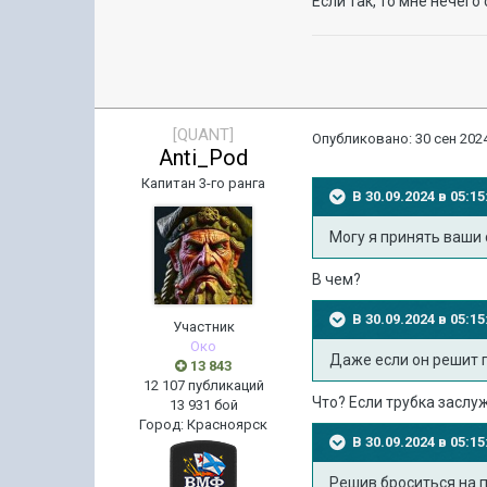
Если так, то мне нечего
[QUANT]
Опубликовано:
30 сен 2024
Anti_Pod
Капитан 3-го ранга
В 30.09.2024 в 05:
Могу я принять ваши с
В чем?
В 30.09.2024 в 05:
Участник
Око
Даже если он решит п
13 843
12 107 публикаций
Что? Если трубка заслу
13 931 бой
Город
:
Красноярск
В 30.09.2024 в 05:
Решив броситься на 