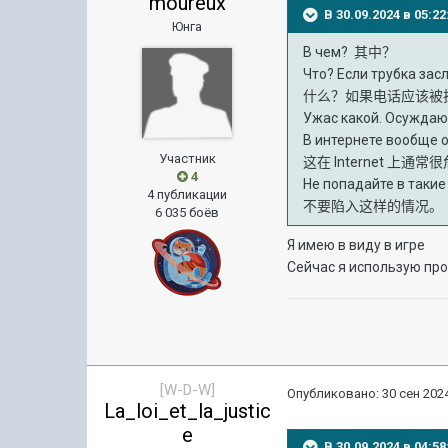
moureux
В 30.09.2024 в 05:
Юнга
В чем?
其中？
Что? Если трубка за
什么？如果电话应该被
Ужас какой. Осуждаю
В интернете вообще о
Участник
这在 Internet 上
4
Не попадайте в такие
4 публикации
不要陷入这样的情况。
6 035 боёв
Я имею в виду в игре
Сейчас я использую пр
[W-D-W]
Опубликовано:
30 сен 2024
La_loi_et_la_justic
e
В 30.09.2024 в 04: