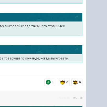
му в игровой среде так много странных и
ода товарища по команде, когда вы играете.
1
2
5
Жалоба
#5