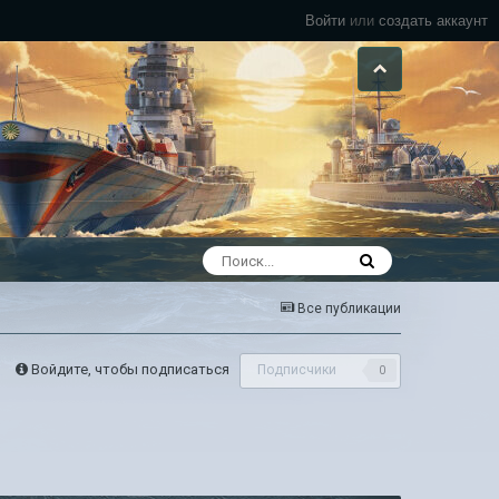
Войти
или
создать аккаунт
Все публикации
Войдите, чтобы подписаться
Подписчики
0