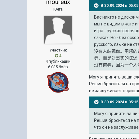
moureux
В 30.09.2024 в 05:
Юнга
Вас никто не дискрим
мы не видим в чате иг
игра - русскоговорящ
языках. Но - без оск
русского, языке не с
Участник
没有人歧视你。用您的
4
辱，而是对事实的陈述
4 публикации
没有侮辱，因为一个人
6 035 боёв
Могу я принять ваши сло
Решив броситься на про
не заслуживает порицан
В 30.09.2024 в 05:
Могу я принять ваши 
Решив броситься на 
что он не заслуживае