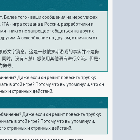
т. Более того - ваши сообщения на иероглифах
АКТА - игра создана в России, разработчики и
емя - никто не запрещает общаться на других
и другим. А оскорбление на другом, отличном от
象形文字消息。这是一款俄罗斯游戏的事实并不是侮
。同时，没有人禁止您使用其他语言进行交流。但是 -
为侮辱。
обвинены? Даже если он решит повесить трубку;
ть в этой игре? Потому что вы упомянули, что он
нных и странных действий.
ь обвинены? Даже если он решит повесить трубку;
чать в этой игре? Потому что вы упомянули,
ого странных и странных действий.