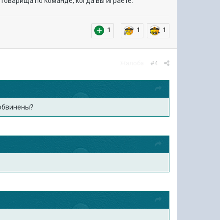
а товарища по команде, когда вы играете.
1
1
1
Жалоба
#4
 обвинены?