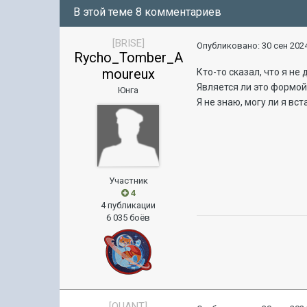
В этой теме 8 комментариев
[BRISE]
Опубликовано:
30 сен 2024
Rycho_Tomber_A
moureux
Кто-то сказал, что я н
Является ли это формо
Юнга
Я не знаю, могу ли я вст
Участник
4
4 публикации
6 035 боёв
[QUANT]