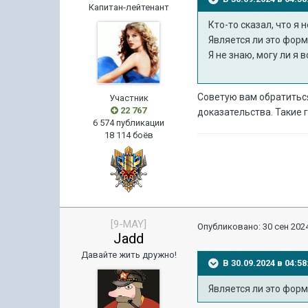
Капитан-лейтенант
Кто-то сказал, что я
Является ли это фор
Я не знаю, могу ли я в
Советую вам обратиться
Участник
22 767
доказательства. Такие г
6 574 публикации
18 114 боёв
[9-MAY]
Опубликовано:
30 сен 2024
Jadd
Давайте жить дружно!
В 30.09.2024 в 04:
Является ли это фор