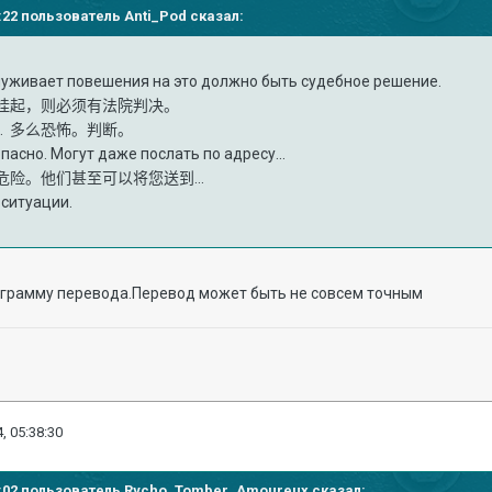
22:22 пользователь
Anti_Pod
сказал:
служивает повешения на это должно быть судебное решение.
挂起，则必须有法院判决。
.
多么恐怖。判断。
пасно. Могут даже послать по адресу...
通常很危险。他们甚至可以将您送到...
 ситуации.
ограмму перевода.Перевод может быть не совсем точным
, 05:38:30
58:02 пользователь
Rycho_Tomber_Amoureux
сказал: