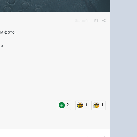
Жалоба
#1
ем фото.
го
2
1
1