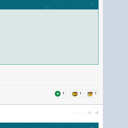
1
1
1
Жалоба
#6