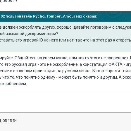
, 05:05:19
58:02 пользователь
Rycho_Tomber_Amoureux
сказал:
 не должен оскорблять других, хорошо, давайте поговорим о следу
мой языковой дискриминации?
ставить его игровой ID на него или нет, так что на этот раз я стерет
ируйте. Общайтесь на своем языке, вам никто этого не запрещает.
что это русская игра - это не оскорбление, а констатация ФАКТА - иг
ние в основном происходит на русском языке. В то же время - никт
 что то, что понятно одному - может быть понятно и другим. А оск
 оскорблением.
, 05:15:54