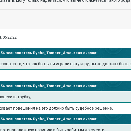
 сказать, могу только надеяться, что вы не столкнетесь такого род
, 05:22:22
15:54 пользователь
Rycho_Tomber_Amoureux
сказал:
лова за то, что как бы вы ни играли в эту игру, вы не должны быть
15:54 пользователь
Rycho_Tomber_Amoureux
сказал:
овесить трубку;
живает повешения на это должно быть судебное решение.
15:54 пользователь
Rycho_Tomber_Amoureux
сказал:
противоположную позицию и быть забитым до смерти;