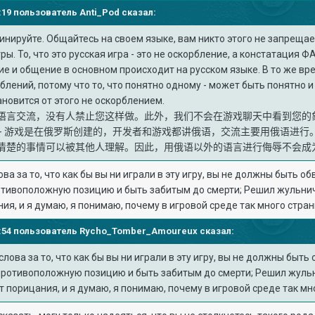
05:19 пользователь
Anti_Pod
сказал:
инируйте. Общайтесь на своем языке, вам никто этого не запрещае
ры. То, что это русская игра - это не оскорбление, а констатация Ф
ие и общение в основном происходит на русском языке. В то же вр
орблений, потому что то, что понятно одному - может быть понятно 
тановится от этого не оскорблением.
语言交流，没有人禁止您这样做。此外，我们不会在游戏聊天中看到您的
 - 游戏是在俄罗斯创建的，开发者和游戏都讲俄语，交流主要用俄语进行
清楚的事情可以被其他人理解。因此，用俄语以外的语言进行侮辱不会成
ва за то, что как бы вы ни играли в эту игру, вы не должны быть 
тивоположную позицию и быть забитым до смерти; Решил жульнича
ия, и я думаю, я понимаю, почему в игровой среде так много стра
15:54 пользователь
Rycho_Tomber_Amoureux
сказал:
слова за то, что как бы вы ни играли в эту игру, вы не должны быт
противоположную позицию и быть забитым до смерти; Решил жульни
т порицания, и я думаю, я понимаю, почему в игровой среде так мн