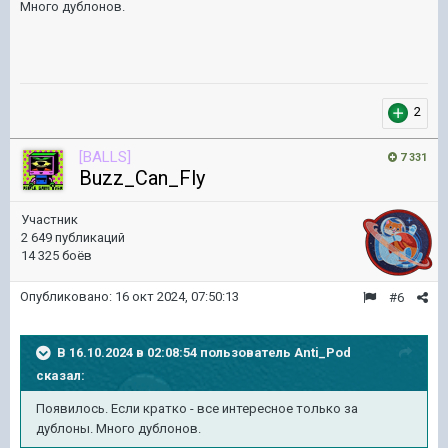
Много дублонов.
2
[BALLS]
7 331
Buzz_Can_Fly
Участник
2 649 публикаций
14 325 боёв
Опубликовано:
16 окт 2024, 07:50:13
#6
В 16.10.2024 в 02:08:54 пользователь
Anti_Pod
сказал:
Появилось. Если кратко - все интересное только за
дублоны. Много дублонов.