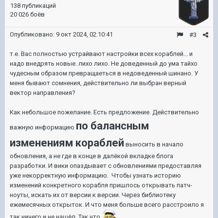
138 публикаций
20 026 боёв
Опубликовано:
9 окт 2024, 02:10:41
#3
т.е. Вас полностью устрайвают настройки всех кораблей... и
надо внедрять новые. лихо лихо. Не доведенный до ума тайхо
чудесным образом превращаеться в недоведенный шинано. У
меня бывают сомнения, действительно ли выбран верный
вектор направления?
Как небольшое пожелание. Есть предложение. Действительно
по балансным
важную информацию
изменениям кораблей
выносить в начало
обновления, а не где в конце в далёкой вкладке блога
разработки. И вики опаздывает с обновлениями предоставляя
уже некорректную информацию. Чтобы узнать историю
изменений конкретного корабля пришлось открывать патч-
ноуты, искать их от версии к версии. Через библиотеку
ежемесячных открыток. И что меня больше всего расстроило я
так ничего и не нашёл. Так что