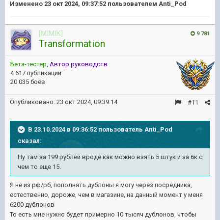
Изменено
23 окт 2024, 09:37:52
пользователем Anti_Pod
[MIMIK]
9 781
Transformation
Бета-тестер
,
Автор руководств
4 617 публикаций
20 035 боёв
Опубликовано:
23 окт 2024, 09:39:14
#11
В 23.10.2024 в 09:36:52 пользователь
Anti_Pod
сказал:
Ну там за 199 рублей вроде как можно взять 5 штук и за 6к с
чем то еще 15.
Я не из рф/рб, пополнять дублоны я могу через посредника,
естественно, дороже, чем в магазине, на данный момент у меня
6200 дублонов
То есть мне нужно будет примерно 10 тысяч дублонов, чтобы