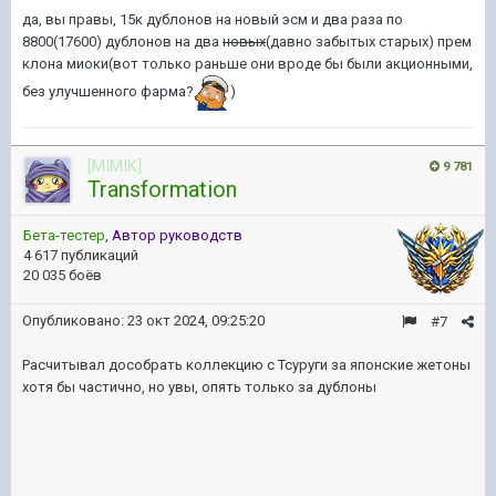
да, вы правы, 15к дублонов на новый эсм и два раза по
8800(17600) дублонов на два
новых
(давно забытых старых) прем
клона миоки(вот только раньше они вроде бы были акционными,
без улучшенного фарма?
)
[MIMIK]
9 781
Transformation
Бета-тестер
,
Автор руководств
4 617 публикаций
20 035 боёв
Опубликовано:
23 окт 2024, 09:25:20
#7
Расчитывал дособрать коллекцию с Тсуруги за японские жетоны
хотя бы частично, но увы, опять только за дублоны