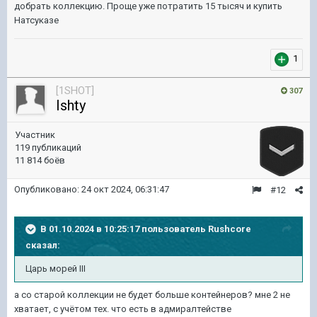
добрать коллекцию. Проще уже потратить 15 тысяч и купить
Натсуказе
1
[1SHOT]
307
Ishty
Участник
119 публикаций
11 814 боёв
Опубликовано:
24 окт 2024, 06:31:47
#12
В 01.10.2024 в 10:25:17 пользователь
Rushcore
сказал:
Царь морей III
а со старой коллекции не будет больше контейнеров? мне 2 не
хватает, с учётом тех. что есть в адмиралтействе