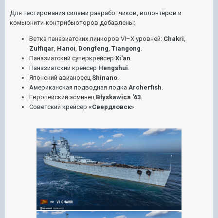
Для тестирования силами разработчиков, волонтёров и
комьюнити-контрибьюторов добавлены:
Ветка паназиатских линкоров VI–X уровней:
Chakri
,
Zulfiqar
,
Hanoi
,
Dongfeng
,
Tiangong
.
Паназиатский суперкрейсер
Xi'an
.
Паназиатский крейсер
Hengshui
.
Японский авианосец
Shinano
.
Американская подводная лодка
Archerfish
.
Европейский эсминец
Błyskawica '63
.
Советский крейсер
«Свердловск»
.