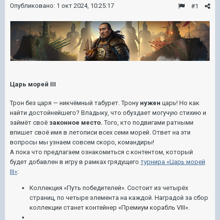
Опубликовано:
1 окт 2024, 10:25:17
#1
Царь морей III
Трон без царя — никчёмный табурет. Трону
нужен
царь! Но как
найти достойнейшего? Владыку, что обуздает могучую стихию и
займёт своё
законное место.
Того, кто подвигами ратными
впишет своё имя в летописи всех семи морей. Ответ на эти
вопросы мы узнаем совсем скоро, командиры!
А пока что предлагаем ознакомиться с контентом, который
будет добавлен в игру в рамках грядущего
турнира «Царь морей
III»
:
Коллекция «Путь победителей». Состоит из четырёх
страниц, по четыре элемента на каждой. Наградой за сбор
коллекции станет
контейнер
«Премиум корабль VIII».