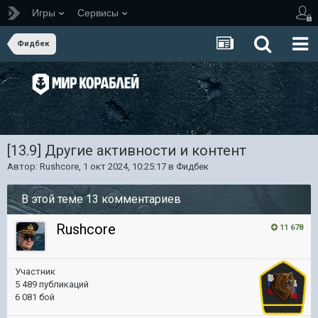
Игры
Сервисы
Фидбек
[13.9] Другие активности и контент
Автор:
Rushcore
,
1 окт 2024, 10:25:17
в
Фидбек
В этой теме 13 комментариев
Rushcore
11 678
Участник
5 489 публикаций
6 081 бой