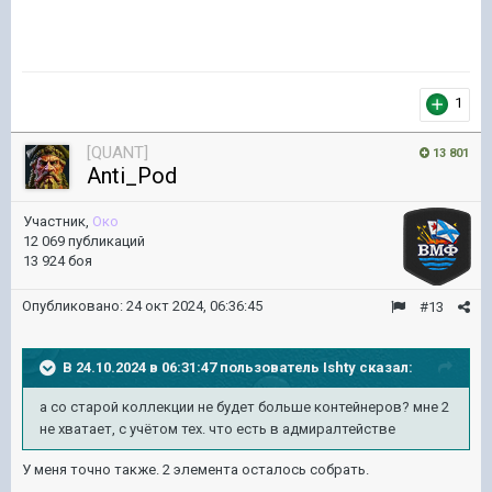
1
[QUANT]
13 801
Anti_Pod
Участник,
Око
12 069 публикаций
13 924 боя
Опубликовано:
24 окт 2024, 06:36:45
#13
В 24.10.2024 в 06:31:47 пользователь
Ishty
сказал:
а со старой коллекции не будет больше контейнеров? мне 2
не хватает, с учётом тех. что есть в адмиралтействе
У меня точно также. 2 элемента осталось собрать.