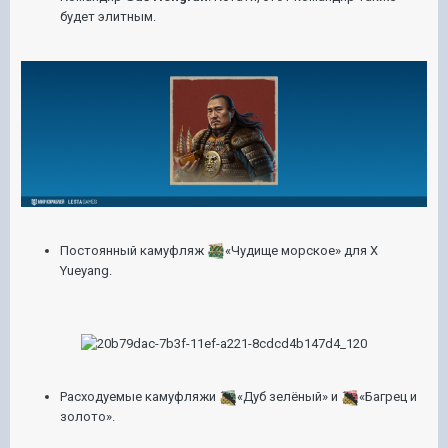
будет элитным.
Постоянный камуфляж
«Чудище морское» для
X
Yueyang
.
Расходуемые камуфляжи
«Дуб зелёный» и
«Багрец и
золото».