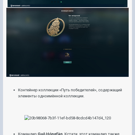
Контейнер
коллекции «Путь победителей», содержащий
элементы одноимённой коллекции.
Командир
Guō Hóngfàn
. Кстати, этот командир также