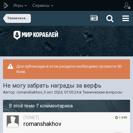
Игры
Сервисы
Технические вопросы
Для публикации в этом разделе необходимо провести 50
боёв.
Не могу забрать награды за верфь
Автор:
romanshakhov
,
3 окт 2024, 07:05:24
в
Технические вопросы
В этой теме 7 комментариев
[TENET]
1 599
romanshakhov