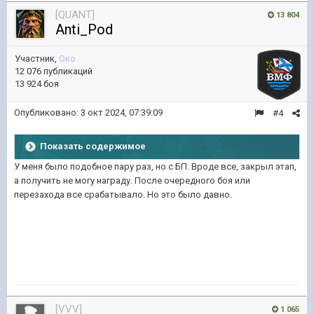
[QUANT]
13 804
Anti_Pod
Участник,
Око
12 076 публикаций
13 924 боя
Опубликовано:
3 окт 2024, 07:39:09
#4
Показать содержимое
У меня было подобное пару раз, но с БП. Вроде все, закрыл этап,
а получить не могу награду. После очередного боя или
перезахода все срабатывало. Но это было давно.
[VVV]
1 065