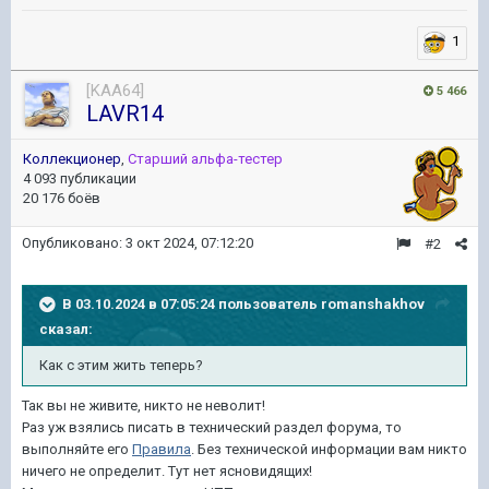
1
[KAA64]
5 466
LAVR14
Коллекционер
,
Старший альфа-тестер
4 093 публикации
20 176 боёв
Опубликовано:
3 окт 2024, 07:12:20
#2
В 03.10.2024 в 07:05:24 пользователь
romanshakhov
сказал:
Как
с этим
жить
теперь
?
Так вы не живите, никто не неволит!
Раз уж взялись писать в технический раздел форума, то
выполняйте его
Правила
. Без технической информации вам никто
ничего не определит. Тут нет ясновидящих!