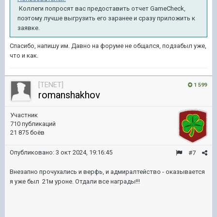
Коллеги попросят вас предоставить отчет GameCheck,
поэтому лучше выгрузить его заранее и сразу приложить к
заявке.
Спасибо, напишу им. Давно на форуме не общался, подзабыл уже,
что и как.
[TENET]
1 599
romanshakhov
Участник
710 публикаций
21 875 боёв
Опубликовано:
3 окт 2024, 19:16:45
#7
Внезапно прочухались и верфь, и адмиралтейство - оказывается
я уже был 21м уроне. Отдали все награды!!!