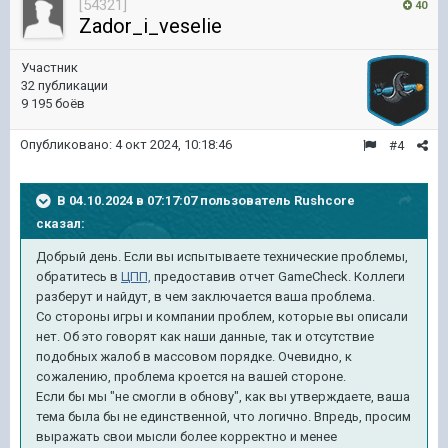
[54321]
40
Zador_i_veselie
Участник
32 публикации
9 195 боёв
Опубликовано:
4 окт 2024, 10:18:46
#4
В 04.10.2024 в 07:17:07 пользователь
Rushcore
сказал:
Добрый день. Если вы испытываете технические проблемы,
обратитесь в
ЦПП,
предоставив отчет GameCheck. Коллеги
разберут и найдут, в чем заключается ваша проблема.
Со стороны игры и компании проблем, которые вы описали
нет. Об это говорят как наши данные, так и отсутствие
подобных жалоб в массовом порядке. Очевидно, к
сожалению, проблема кроется на вашей стороне.
Если бы мы "не смогли в обнову", как вы утверждаете, ваша
тема была бы не единственной, что логично. Впредь, просим
выражать свои мысли более корректно и менее