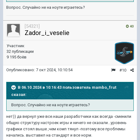
Вопрос. Случайно не на ноуте играетесь?
[54321]
40
Zador_i_veselie
Участник
32 публикации
9 195 боёв
Опубликовано:
7 окт 2024, 10:10:54
#10
В 06.10.2024 в 10:16:43 пользователь
mambo_frut
сказал:
Вопрос. Случайно не на ноуте играетесь?
нет)) да вернул уже все.наши разработчики как всегда -сменили
общую структуру настроек игры и ничего не сказали...уровень
графики стоял выше ,чем комп тянул -поэтому все проблемы
начались. выставил на стандарт и все норм.