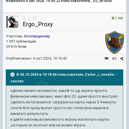
Изменено
4 окт 2024, 19:05:22
пользователем _U2_Broiler
[L_I_S]
1 496
Ergo_Proxy
Участник,
Коллекционер
1 597 публикаций
29 613 боёв
Опубликовано:
6 окт 2024, 10:16:43
#9
В 04.10.2024 в 10:18:46 пользователь
Zador_i_veselie
сказал:
сделал.ничего не помогло. какой-то ад. играть просто
физически невозможно. макс фпс 22 -даже просто выстрел
сделать не получается. загрузки на карты через 3-4 минуты
,после боя сразу вылет.просто нет слов.куча нервов и
никакого результата.
и дайте наконец возможность игроку исключать карты
,которые он не хочет или не может играть.