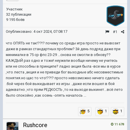
Участник
32 публикации
9 195 боёв
Опубликовано:
4 окт 2024, 07:08:17
#1
что ОПЯТЬ не так!??!? почему со среды игра просто не вывозит
даже в рамках стандартных проблем? 3й день подряд даже при
минималке в 75 ср фпс 23-29 ...снова не смогли в обнову??
КАЖДЫЙ раз одно и тоже! неужели вообще ничему не учитесь
или не способны в принципе? ладно акция была -все мы в курсе
,что леста ,акция и не приведи бог выходные абс несовместимые
понятия.но щас то что!??!? просто невозможно ничего сделать
.бой через бой выкидывает из игры ..даже если вошел в бой
адекватно ,что прям РЕДКОСТЬ ,то на выходе выкинет...всё лето
было спокойно ,как осень -опять началось ...
5
1
1
Rushcore
11 678