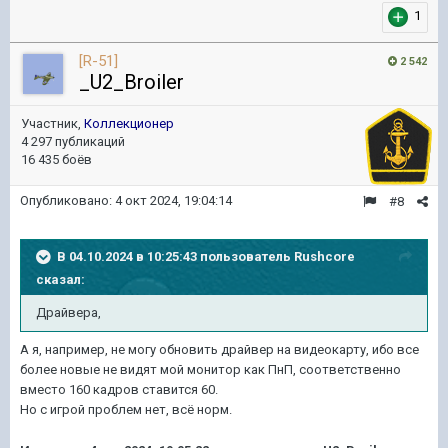
1
[R-51]
2 542
_U2_Broiler
Участник,
Коллекционер
4 297 публикаций
16 435 боёв
Опубликовано:
4 окт 2024, 19:04:14
#8
В 04.10.2024 в 10:25:43 пользователь
Rushcore
сказал:
Драйвера,
А я, например, не могу обновить драйвер на видеокарту, ибо все
более новые не видят мой монитор как ПнП, соответственно
вместо 160 кадров ставится 60.
Но с игрой проблем нет, всё норм.