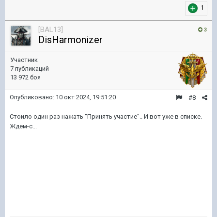
1
[BAL13]
3
DisHarmonizer
Участник
7 публикаций
13 972 боя
Опубликовано:
10 окт 2024, 19:51:20
#8
Стоило один раз нажать "Принять участие".. И вот уже в списке.
Ждем-с...