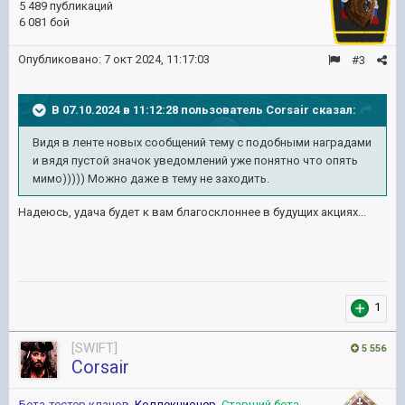
5 489 публикаций
6 081 бой
Опубликовано:
7 окт 2024, 11:17:03
#3
В 07.10.2024 в 11:12:28 пользователь
Corsair
сказал:
Видя в ленте новых сообщений тему с подобными наградами
и вядя пустой значок уведомлений уже понятно что опять
мимо))))) Можно даже в тему не заходить.
Надеюсь, удача будет к вам благосклоннее в будущих акциях...
1
[SWIFT]
5 556
Corsair
Бета-тестер кланов
,
Коллекционер
,
Старший бета-