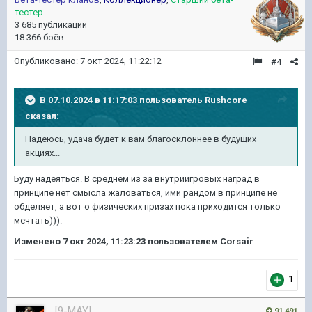
тестер
3 685 публикаций
18 366 боёв
Опубликовано:
7 окт 2024, 11:22:12
#4
В 07.10.2024 в 11:17:03 пользователь
Rushcore
сказал:
Надеюсь, удача будет к вам благосклоннее в будущих
акциях...
Буду надеяться. В среднем из за внутриигровых наград в
принципе нет смысла жаловаться, ими рандом в принципе не
обделяет, а вот о физических призах пока приходится только
мечтать))).
Изменено
7 окт 2024, 11:23:23
пользователем Corsair
1
[9-MAY]
91 491