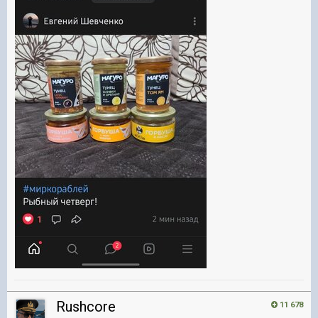
Rushcore
11 678