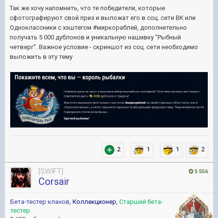
Так же хочу напомнить, что те победители, которые
сфотографируют свой приз и выложат его в соц. сети ВК или
Одноклассники с хэштегом #миркораблей, дополнительно
получать 5 000 дублонов и уникальную нашивку "Рыбный
четверг". Важное условие - скриншот из соц. сети необходимо
выложить в эту тему
2
1
1
2
[SWIFT]
5 556
Corsair
Бета-тестер кланов
,
Коллекционер
,
Старший бета-
тестер