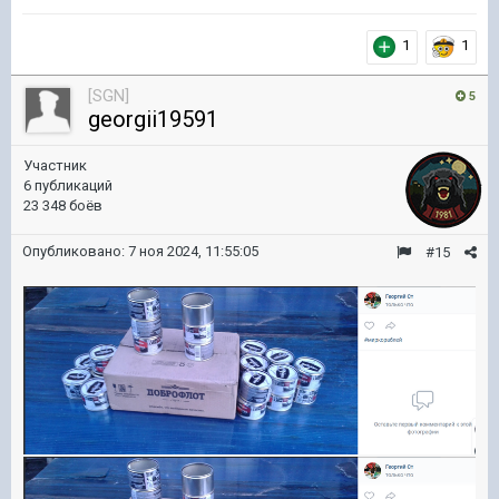
1
1
[SGN]
5
georgii19591
Участник
6 публикаций
23 348 боёв
Опубликовано:
7 ноя 2024, 11:55:05
#15