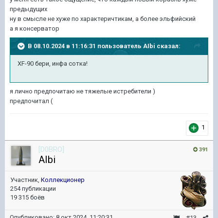
предыдущих
ну в смысле не хуже по характеричтикам, а более эльфийский
а я консерватор
В 08.10.2024 в 11:16:31 пользователь
AIbi
сказал:
ХF-90
бери, инфа сотка!
я лично предпочитаю не тяжелые истребители )
предпочитал (
1
[D0BRO]
391
AIbi
Участник,
Коллекционер
254 публикации
19 315 боёв
Опубликовано:
8 окт 2024, 11:20:31
#13