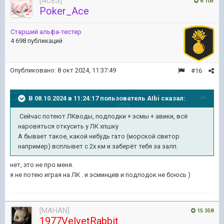
[ACES]
6 105
Poker_Ace
Старший альфа-тестер
4 698 публикаций
Опубликовано:
8 окт 2024, 11:37:49
#16
В 08.10.2024 в 11:24:17 пользователь
AIbi
сказал:
Сейчас потеют ЛКводы, подлодки + эсмы + авики, всё
наровяться откусить у ЛК хпшку
А бывает такое, какой нибудь гато (морской свитор
например) всплывет с 2х км и заберёт тебя за залп.
нет, это не про меня.
я не потею играя на ЛК . и эсминцев и подлодок не боюсь )
[MAHAN]
15 358
1977VelvetRabbit