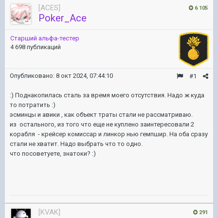
[ACES]
6 105
Poker_Ace
Старший альфа-тестер
4 698 публикаций
Опубликовано:
8 окт 2024, 07:44:10
#1
:) Поднакопилась сталь за время моего отсутствия. Надо ж куда
то потратить
:)
эсминцы и авики , как объект траты стали не рассматриваю.
из остального, из того что еще не куплено заинтересовали 2
корабля - крейсер комиссар и линкор нью гемпшир. На оба сразу
стали не хватит. Надо выбрать что то одно.
что посоветуете, знатоки?
:)
[KVAK]
291