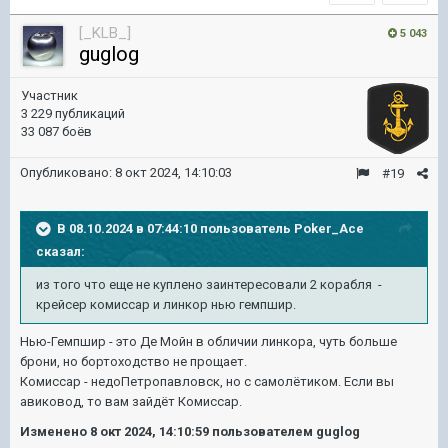
[_KLB_]
5 043
guglog
Участник
3 229 публикаций
33 087 боёв
Опубликовано:
8 окт 2024, 14:10:03
#19
В 08.10.2024 в 07:44:10 пользователь
Poker_Ace
сказал:
из того что еще не куплено заинтересовали 2 корабля -
крейсер комиссар и линкор нью гемпшир.
Нью-Гемпшир - это Де Мойн в обличии линкора, чуть больше
брони, но бортоходство не прощает.
Комиссар - недоПетропавловск, но с самолётиком. Если вы
авиковод, то вам зайдёт Комиссар.
Изменено
8 окт 2024, 14:10:59
пользователем guglog