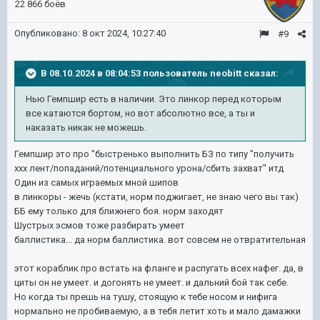
22 866 боёв
Опубликовано:
8 окт 2024, 10:27:40
#9
В 08.10.2024 в 08:04:53 пользователь
neobitt
сказал:
Нью Гемпшир есть в наличии. Это линкор перед которым
все катаются бортом, но вот абсолютно все, а ты и
наказать никак не можешь.
Гемпшир это про "быстренько выполнить БЗ по типу "получить
ххх лент/попаданий/потенциального урона/сбить захват" итд
Один из самых играемых мной шипов
в линкоры - жечь (кстати, норм поджигает, не знаю чего вы так)
ББ ему только для ближнего боя. норм заходят
Шустрых эсмов тоже разбирать умеет
баллистика... да норм баллистика. вот совсем не отвратительная
этот кораблик про встать на фланге и распугать всех нафег. да, в
циты он не умеет. и догонять не умеет. и дальний бой так себе.
Но когда ты прешь на тушу, стоящую к тебе носом и нифига
нормально не пробиваемую, а в тебя летит хоть и мало дамажки