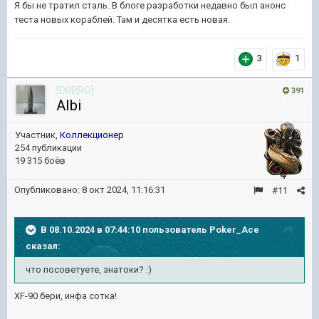
Я бы не тратил сталь. В блоге разработки недавно был анонс
теста новых кораблей. Там и десятка есть новая.
3
1
[D0BRO]
391
AIbi
Участник,
Коллекционер
254 публикации
19 315 боёв
Опубликовано:
8 окт 2024, 11:16:31
#11
В 08.10.2024 в 07:44:10 пользователь
Poker_Ace
сказал:
что посоветуете, знатоки?
:)
ХF-90 бери, инфа сотка!