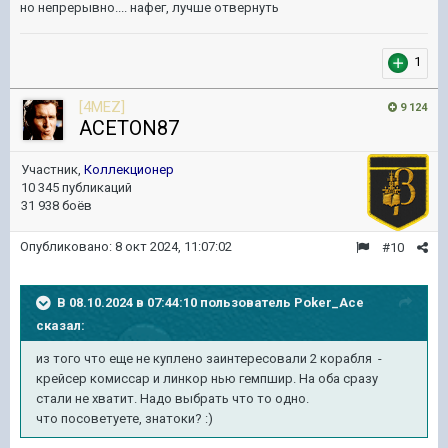
но непрерывно.... нафег, лучше отвернуть
1
[4MEZ]
9 124
ACETON87
Участник,
Коллекционер
10 345 публикаций
31 938 боёв
Опубликовано:
8 окт 2024, 11:07:02
#10
В 08.10.2024 в 07:44:10 пользователь
Poker_Ace
сказал:
из того что еще не куплено заинтересовали 2 корабля -
крейсер комиссар и линкор нью гемпшир. На оба сразу
стали не хватит. Надо выбрать что то одно.
что посоветуете, знатоки?
:)