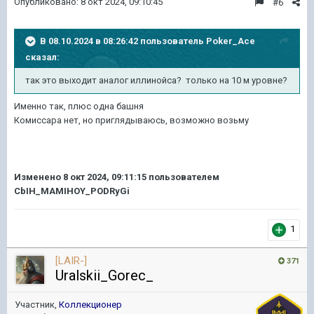
Опубликовано:
8 окт 2024, 09:10:45
#6
В 08.10.2024 в 08:26:42 пользователь
Poker_Ace
сказал:
так это выходит аналог иллинойса? только на 10 м уровне?
Именно так, плюс одна башня
Комиссара нет, но приглядываюсь, возможно возьму
Изменено
8 окт 2024, 09:11:15
пользователем
CbIH_MAMIHOY_PODRyGi
1
[LAIR-]
371
Uralskii_Gorec_
Участник,
Коллекционер