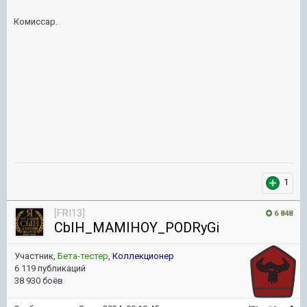
Комиссар.
1
[FRI13]
6 848
CbIH_MAMIHOY_PODRyGi
Участник,
Бета-тестер
,
Коллекционер
6 119 публикаций
38 930 боёв