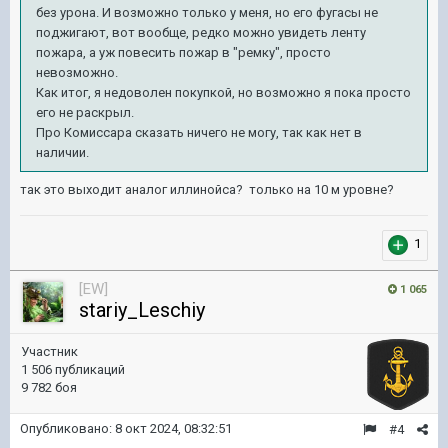
без урона. И возможно только у меня, но его фугасы не
поджигают, вот вообще, редко можно увидеть ленту
пожара, а уж повесить пожар в "ремку", просто
невозможно.
Как итог, я недоволен покупкой, но возможно я пока просто
его не раскрыл.
Про Комиссара сказать ничего не могу, так как нет в
наличии.
так это выходит аналог иллинойса? только на 10 м уровне?
1
[EW]
1 065
stariy_Leschiy
Участник
1 506 публикаций
9 782 боя
Опубликовано:
8 окт 2024, 08:32:51
#4