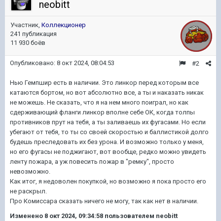
neobitt
Участник,
Коллекционер
241 публикация
11 930 боёв
Опубликовано:
8 окт 2024, 08:04:53
#2
Нью Гемпшир есть в наличии. Это линкор перед которым все
катаются бортом, но вот абсолютно все, а ты и наказать никак
не можешь. Не сказать, что я на нем много поиграл, но как
сдерживающий фланги линкор вполне себе ОК, когда толпы
противников прут на тебя, а ты заливаешь их фугасами. Но если
убегают от тебя, то ты со своей скоростью и баллистикой долго
будешь преследовать их без урона. И возможно только у меня,
но его фугасы не поджигают, вот вообще, редко можно увидеть
ленту пожара, а уж повесить пожар в "ремку", просто
невозможно.
Как итог, я недоволен покупкой, но возможно я пока просто его
не раскрыл.
Про Комиссара сказать ничего не могу, так как нет в наличии.
Изменено
8 окт 2024, 09:34:58
пользователем neobitt