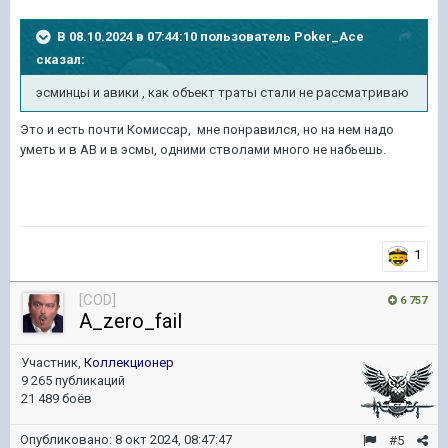
В 08.10.2024 в 07:44:10 пользователь
Poker_Ace
сказал:
эсминцы и авики
, как объект траты стали не рассматриваю
Это и есть почти Комиссар, мне понравился, но на нем надо
уметь и в АВ и в эсмы, одними стволами много не набьешь.
1
[COD]
6 757
A_zero_fail
Участник,
Коллекционер
9 265 публикаций
21 489 боёв
Опубликовано:
8 окт 2024, 08:47:47
#5