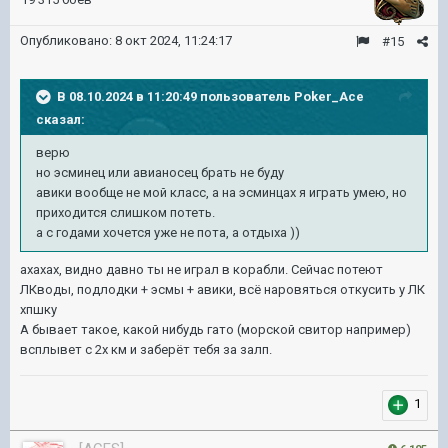
Опубликовано:
8 окт 2024, 11:24:17
#15
В 08.10.2024 в 11:20:49 пользователь
Poker_Ace
сказал:
верю
но эсминец или авианосец брать не буду
авики вообще не мой класс, а на эсминцах я играть умею, но
приходится слишком потеть.
а с годами хочется уже не пота, а отдыха ))
ахахах, видно давно ты не играл в корабли. Сейчас потеют
ЛКводы, подлодки + эсмы + авики, всё наровяться откусить у ЛК
хпшку
А бывает такое, какой нибудь гато (морской свитор например)
всплывет с 2х км и заберёт тебя за залп.
1