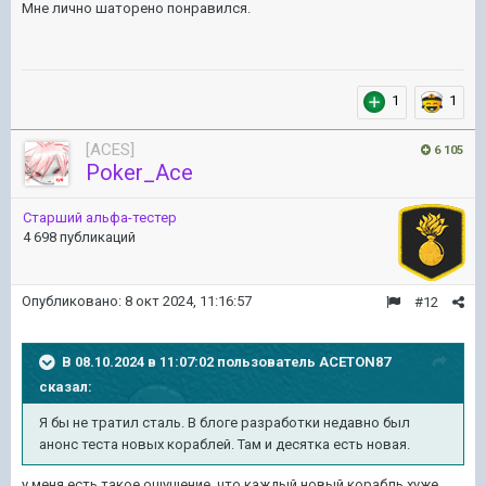
Мне лично шаторено понравился.
1
1
[ACES]
6 105
Poker_Ace
Старший альфа-тестер
4 698 публикаций
Опубликовано:
8 окт 2024, 11:16:57
#12
В 08.10.2024 в 11:07:02 пользователь
ACETON87
сказал:
Я бы не тратил сталь. В блоге разработки недавно был
анонс теста новых кораблей. Там и десятка есть новая.
у меня есть такое ощущение, что каждый новый корабль хуже