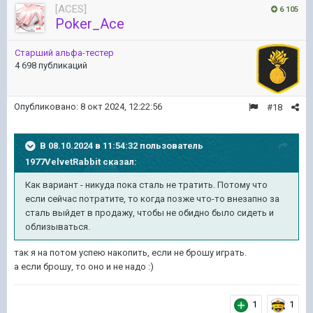
[ACES]
6 105
Poker_Ace
Старший альфа-тестер
4 698 публикаций
Опубликовано:
8 окт 2024, 12:22:56
#18
В 08.10.2024 в 11:54:32 пользователь
1977VelvetRabbit
сказал:
Как вариант - никуда пока сталь не тратить. Потому что
если сейчас потратите, то когда позже что-то внезапно за
сталь выйдет в продажу, чтобы не обидно было сидеть и
облизываться.
так я на потом успею накопить, если не брошу играть.
а если брошу, то оно и не надо
:)
1
1