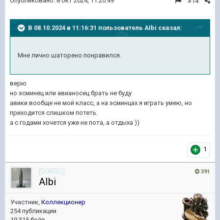
Опубликовано:
8 окт 2024, 11:20:49
#14
В 08.10.2024 в 11:16:31 пользователь
AIbi
сказал:
Мне лично шаторено понравился.
верю
но эсминец или авианосец брать не буду
авики вообще не мой класс, а на эсминцах я играть умею, но
приходится слишком потеть.
а с годами хочется уже не пота, а отдыха ))
1
[D0BRO]
391
AIbi
Участник,
Коллекционер
254 публикации
19 315 боёв