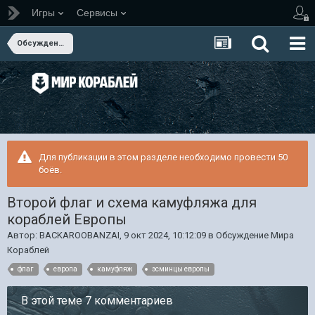
Игры
Сервисы
Обсуждение Мира Кораблей
Для публикации в этом разделе необходимо провести 50
боёв.
Второй флаг и схема камуфляжа для
кораблей Европы
Автор:
BACKAROOBANZAI
,
9 окт 2024, 10:12:09
в
Обсуждение Мира
Кораблей
флаг
европа
камуфляж
эсминцы европы
В этой теме 7 комментариев