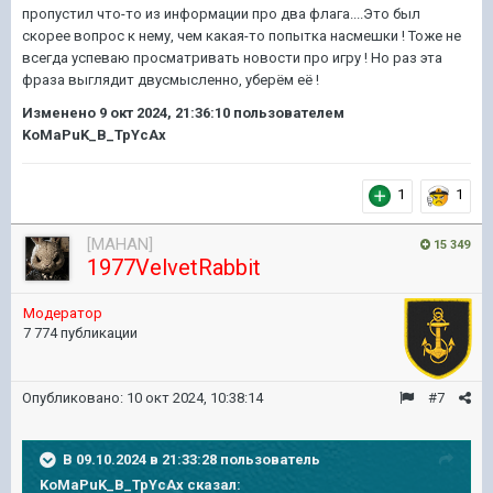
пропустил что-то из информации про два флага....Это был
скорее вопрос к нему, чем какая-то попытка насмешки ! Тоже не
всегда успеваю просматривать новости про игру ! Но раз эта
фраза выглядит двусмысленно, уберём её !
Изменено
9 окт 2024, 21:36:10
пользователем
KoMaPuK_B_TpYcAx
1
1
[MAHAN]
15 349
1977VelvetRabbit
Модератор
7 774 публикации
Опубликовано:
10 окт 2024, 10:38:14
#7
В 09.10.2024 в 21:33:28 пользователь
KoMaPuK_B_TpYcAx
сказал: