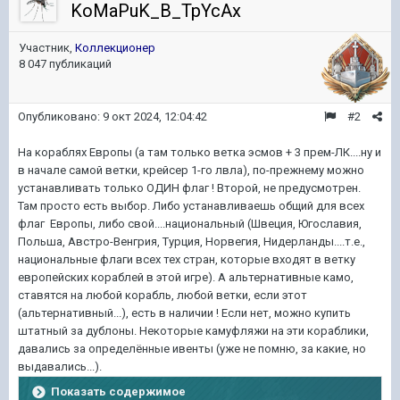
KoMaPuK_B_TpYcAx
Участник,
Коллекционер
8 047 публикаций
Опубликовано:
9 окт 2024, 12:04:42
#2
На кораблях Европы (а там только ветка эсмов + 3 прем-ЛК....ну и
в начале самой ветки, крейсер 1-го лвла), по-прежнему можно
устанавливать только ОДИН флаг ! Второй, не предусмотрен.
Там просто есть выбор. Либо устанавливаешь общий для всех
флаг Европы, либо свой....национальный (Швеция, Югославия,
Польша, Австро-Венгрия, Турция, Норвегия, Нидерланды....т.е.,
национальные флаги всех тех стран, которые входят в ветку
европейских кораблей в этой игре). А альтернативные камо,
ставятся на любой корабль, любой ветки, если этот
(альтернативный...), есть в наличии ! Если нет, можно купить
штатный за дублоны. Некоторые камуфляжи на эти кораблики,
давались за определённые ивенты (уже не помню, за какие, но
выдавались...).
Показать содержимое