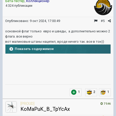
Бета-тестер
,
Коллекционер
4 324 публикации
Опубликовано:
9 окт 2024, 17:00:49
#5
основной флаг только евро и шведы, а дополнительно можно 2
флага. все верно
вот малиновые штаны нацепил, вроде ничего так. все в тон))
Показать содержимое
1
2
1
[PROUD]
7 546
KoMaPuK_B_TpYcAx