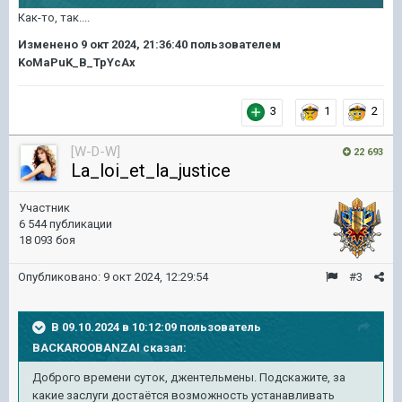
Как-то, так....
Изменено
9 окт 2024, 21:36:40
пользователем
KoMaPuK_B_TpYcAx
3
1
2
[W-D-W]
22 693
La_loi_et_la_justice
Участник
6 544 публикации
18 093 боя
Опубликовано:
9 окт 2024, 12:29:54
#3
В 09.10.2024 в 10:12:09 пользователь
BACKAROOBANZAI
сказал:
Доброго времени суток, джентельмены. Подскажите, за
какие заслуги достаётся возможность устанавливать