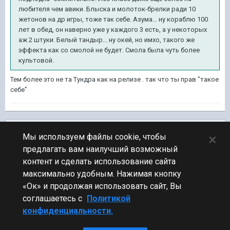
любителя чем авики. Блыска и молоток-брелки ради 10
жетонов на др игры, тоже так себе. Азума... ну кораблю 100
лет в обед, он наверно уже у каждого 3 есть, а у некоторых
аж 2 штуки. Белый тандыр... ну окей, но имхо, такого же
эффекта как со смолой не будет. Смола была чуть более
культовой.
Тем более это не та Тундра как на релизе . так что ты прав "такое
себе"
Подписчики
0
×
Мы используем файлы cookie, чтобы
предлагать вам наилучший возможный
ПЕРЕЙТИ К СПИСКУ ТЕМ
контент и сделать использование сайта
Общий тест
максимально удобным. Нажимая кнопку
«Ок» и продолжая использовать сайт, Вы
соглашаетесь с
Политикой
конфиденциальности.
Стиль