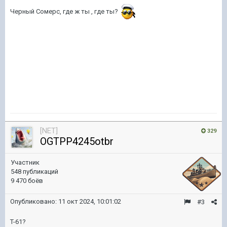
Черный Сомерс, где ж ты , где ты?
[NET]
329
OGTPP4245otbr
Участник
548 публикаций
9 470 боёв
Опубликовано:
11 окт 2024, 10:01:02
#3
T-61?