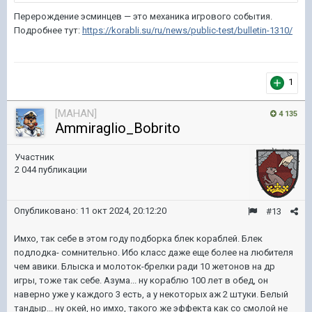
Перерождение эсминцев — это механика игрового события.
Подробнее тут:
https://korabli.su/ru/news/public-test/bulletin-1310/
1
[MAHAN]
4 135
Ammiraglio_Bobrito
Участник
2 044 публикации
Опубликовано:
11 окт 2024, 20:12:20
#13
Имхо, так себе в этом году подборка блек кораблей. Блек
подлодка- сомнительно. Ибо класс даже еще более на любителя
чем авики. Блыска и молоток-брелки ради 10 жетонов на др
игры, тоже так себе. Азума... ну кораблю 100 лет в обед, он
наверно уже у каждого 3 есть, а у некоторых аж 2 штуки. Белый
тандыр... ну окей, но имхо, такого же эффекта как со смолой не