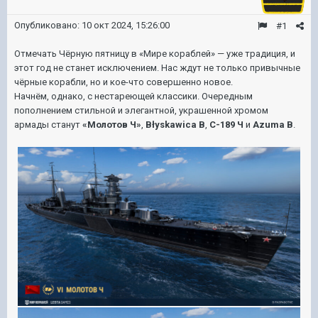
Опубликовано:
10 окт 2024, 15:26:00
#1
Отмечать Чёрную пятницу в «Мире кораблей» — уже традиция, и
этот год не станет исключением. Нас ждут не только привычные
чёрные корабли, но и кое-что совершенно новое.
Начнём, однако, с нестареющей классики. Очередным
пополнением стильной и элегантной, украшенной хромом
армады станут
«Молотов Ч»
,
Błyskawica B
,
С-189 Ч
и
Azuma B
.