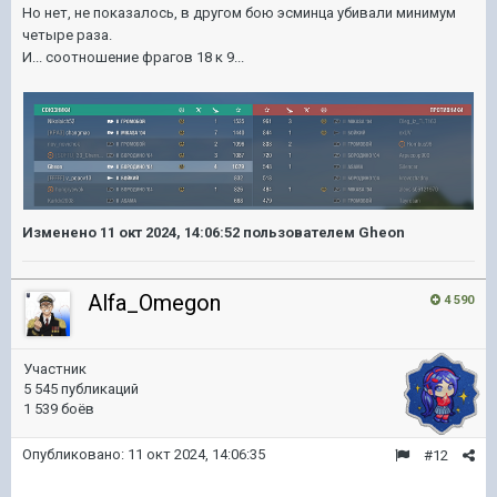
Но нет, не показалось, в другом бою эсминца убивали минимум
четыре раза.
И... соотношение фрагов 18 к 9...
Изменено
11 окт 2024, 14:06:52
пользователем Gheon
Alfa_Omegon
4 590
Участник
5 545 публикаций
1 539 боёв
Опубликовано:
11 окт 2024, 14:06:35
#12