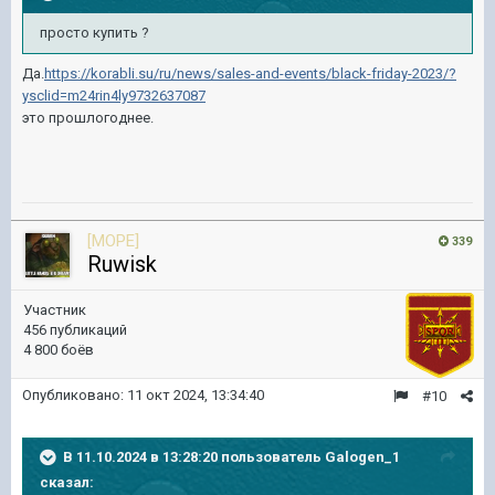
просто купить ?
Да.
https://korabli.su/ru/news/sales-and-events/black-friday-2023/?
ysclid=m24rin4ly9732637087
это прошлогоднее.
[MOPE]
339
Ruwisk
Участник
456 публикаций
4 800 боёв
Опубликовано:
11 окт 2024, 13:34:40
#10
В 11.10.2024 в 13:28:20 пользователь
Galogen_1
сказал: