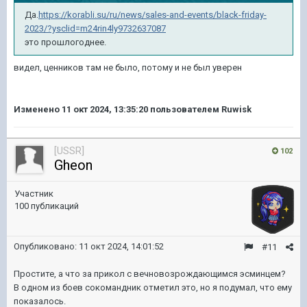
Да.
https://korabli.su/ru/news/sales-and-events/black-friday-
2023/?ysclid=m24rin4ly9732637087
это прошлогоднее.
видел, ценников там не было, потому и не был уверен
Изменено
11 окт 2024, 13:35:20
пользователем Ruwisk
[USSR]
102
Gheon
Участник
100 публикаций
Опубликовано:
11 окт 2024, 14:01:52
#11
Простите, а что за прикол с вечновозрождающимся эсминцем?
В одном из боев сокомандник отметил это, но я подумал, что ему
показалось.