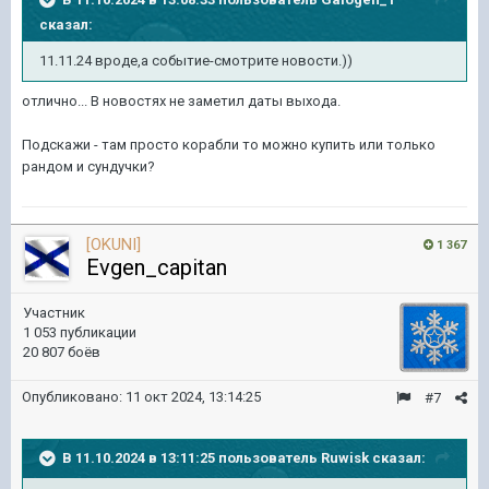
сказал:
11.11.24 вроде,а событие-смотрите новости.))
отлично... В новостях не заметил даты выхода.
Подскажи - там просто корабли то можно купить или только
рандом и сундучки?
[OKUNI]
1 367
Evgen_capitan
Участник
1 053 публикации
20 807 боёв
Опубликовано:
11 окт 2024, 13:14:25
#7
В 11.10.2024 в 13:11:25 пользователь
Ruwisk
сказал: