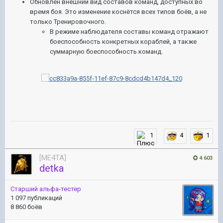
Обновлён внешний вид составов команд, доступных во
время боя. Это изменение коснётся всех типов боёв, а не
только Тренировочного.
В режиме наблюдателя составы команд отражают
боеспособность конкретных кораблей, а также
суммарную боеспособность команд.
1
4
1
[ME4TA]
4 603
detka
Старший альфа-тестер
1 097 публикаций
8 860 боёв