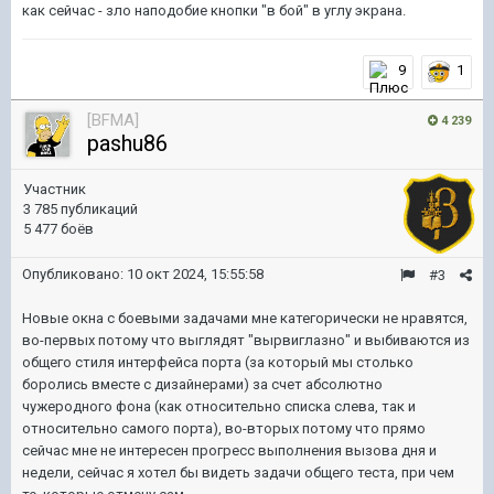
как сейчас - зло наподобие кнопки "в бой" в углу экрана.
9
1
[BFMA]
4 239
pashu86
Участник
3 785 публикаций
5 477 боёв
Опубликовано:
10 окт 2024, 15:55:58
#3
Новые окна с боевыми задачами мне категорически не нравятся,
во-первых потому что выглядят "вырвиглазно" и выбиваются из
общего стиля интерфейса порта (за который мы столько
боролись вместе с дизайнерами) за счет абсолютно
чужеродного фона (как относительно списка слева, так и
относительно самого порта), во-вторых потому что прямо
сейчас мне не интересен прогресс выполнения вызова дня и
недели, сейчас я хотел бы видеть задачи общего теста, при чем