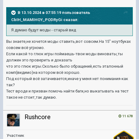
В 13.10.2024 в 07:55:19 пользователь
CbIH_MAMIHOY_PODRyGi
сказал:
Я думаю будут моды - старый вид
Вы знаете,не хочется моды ставить,вот совсем.На 15" ноутбуках
совсем всё угрюмо.
Если какой то глюк игры поймаешь-твои моды виноваты,ты
должен это проверить и доказать
что это глюк игры.Сколько было обращений,есть эталонный
комп(видимо)на котором всё хорошо.
Под который всё затачивается,иначе у меня нет понимания-как
так?
Тест вроде и призван помочь найти баги,но выкатывать на тест
такое не стоит,так думаю.
Rushcore
11 678
Участник