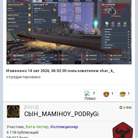
Изменено
14 окт 2024, 06:02:05
пользователем shar_k_
отредактировано
7
1
1
[FRI13]
6 846
CbIH_MAMIHOY_PODRyGi
Участник,
Бета-тестер
,
Коллекционер
6 118 публикаций
38 927 боёв