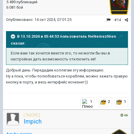
5 489 публикаций
6 081 бой
Опубликовано:
14 окт 2024, 07:01:25
#14
В 13.10.2024 в 05:44:53 пользователь
NeNemezNien
сказал:
Если вам так хочется ввести это, то не могли бы вы в
настройках дать возможность отключить её!
Добрый день. Передадим коллегам эту информацию.
Ну а пока, чтобы полюбоваться кораблем, можно зажать правую
кнопку в порту, и весь интерфейс исчезнет))
1
2
1
[7MORE]
66
Impich
Альфа-тестер