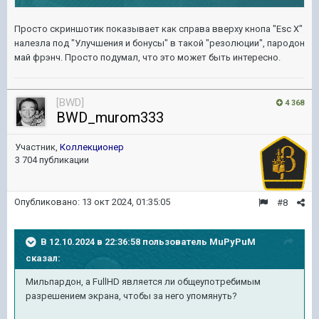
Просто скриншотик показывает как справа вверху кнопа "Esc X"
налезла под "Улучшения и бонусы" в такой "резолюции", пародон
май фрэнч. Просто подумал, что это может быть интересно.
[BWD]
4 368
BWD_murom333
Участник,
Коллекционер
3 704 публикации
Опубликовано:
13 окт 2024, 01:35:05
#8
В 12.10.2024 в 22:36:58 пользователь
MuPyPuM
сказал:
Мильпардон, а FullHD является ли общеупотребимым
разрешением экрана, чтобы за него упомянуть?