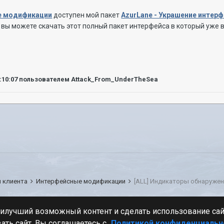
е модификации
доступен мой пакет
AzurLane - Украшение интер
, вы можете скачать этот полный пакет интерфейса в который уже
:10:07
пользователем Attack_From_UnderTheSea
 клиента
Интерфейсные модификации
[ALL] Индикаторы обнаружени
Стиль
аилучший возможный контент и сделать использование са
ать сайт, Вы соглашаетесь с
Политикой конфиденциальн