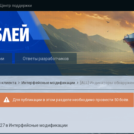
Центр поддержки
ии
Ответы разработчиков
 клиента
Интерфейсные модификации
[ALL] Индикаторы обнаружени
Для публикации в этом разделе необходимо провести 50 боёв.
:27
в
Интерфейсные модификации