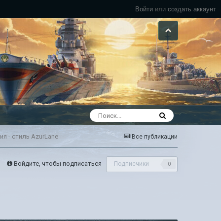
Войти
или
создать аккаунт
я - стиль AzurLane
Все публикации
Войдите, чтобы подписаться
Подписчики
0