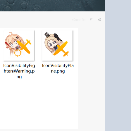
Жалоба
#1