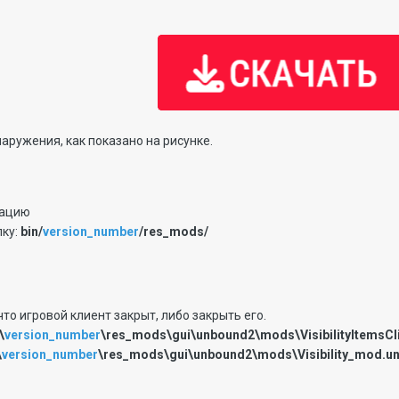
аружения, как показано на рисунке.
кацию
ку:
bin/
version_number
/res_mods/
что игровой клиент закрыт, либо закрыть его.
\
version_number
\res_mods\gui\unbound2\mods\VisibilityItemsCl
\
version_number
\res_mods\gui\unbound2\mods\Visibility_mod.u