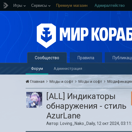
Игры
Сервисы
Премиум магазин
Адмиралтейство
Сообщество
Правила
Публикац
Форум
Администрация
Главная
Моды и софт
Моды и софт
Модификации
[ALL] Индикаторы
обнаружения - стиль
AzurLane
Автор:
Loving_Nako_Daily
,
12 окт 2024, 03:11