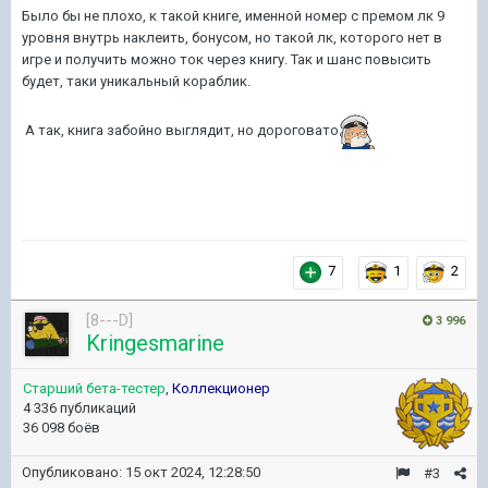
Было бы не плохо, к такой книге, именной номер с премом лк 9
уровня внутрь наклеить, бонусом, но такой лк, которого нет в
игре и получить можно ток через книгу. Так и шанс повысить
будет, таки уникальный кораблик.
А так, книга забойно выглядит, но дороговато
7
1
2
[8---D]
3 996
Kringesmarine
Старший бета-тестер
,
Коллекционер
4 336 публикаций
36 098 боёв
Опубликовано:
15 окт 2024, 12:28:50
#3