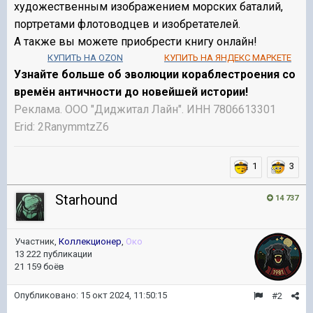
художественным изображением морских баталий,
портретами флотоводцев и изобретателей.
А также вы можете приобрести книгу онлайн!
КУПИТЬ НА OZON
КУПИТЬ НА ЯНДЕКС МАРКЕТЕ
Узнайте больше об эволюции кораблестроения со
времён античности до новейшей истории!
Реклама. ООО "Диджитал Лайн". ИНН 7806613301
Erid: 2RanymmtzZ6
1
3
Starhound
14 737
Участник,
Коллекционер
,
Око
13 222 публикации
21 159 боёв
Опубликовано:
15 окт 2024, 11:50:15
#2