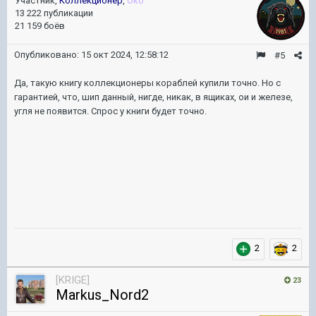
Участник,
Коллекционер
,
Око
13 222 публикации
21 159 боёв
Опубликовано:
15 окт 2024, 12:58:12
#5
Да, такую книгу коллекционеры кораблей купили точно. Но с
гарантией, что, шип данный, нигде, никак, в ящиках, ои и железе,
угля не появится. Спрос у книги будет точно.
2
2
[KRIGE]
23
Markus_Nord2