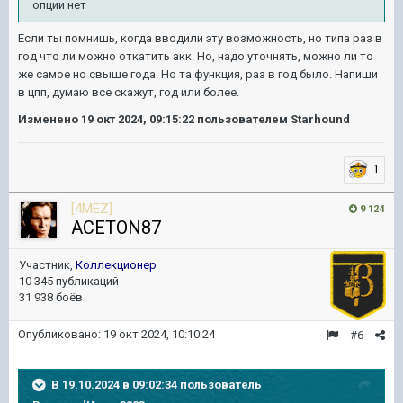
опции нет
Если ты помнишь, когда вводили эту возможность, но типа раз в
год что ли можно откатить акк. Но, надо уточнять, можно ли то
же самое но свыше года. Но та функция, раз в год было. Напиши
в цпп, думаю все скажут, год или более.
Изменено
19 окт 2024, 09:15:22
пользователем Starhound
1
[4MEZ]
9 124
ACETON87
Участник,
Коллекционер
10 345 публикаций
31 938 боёв
Опубликовано:
19 окт 2024, 10:10:24
#6
В 19.10.2024 в 09:02:34 пользователь