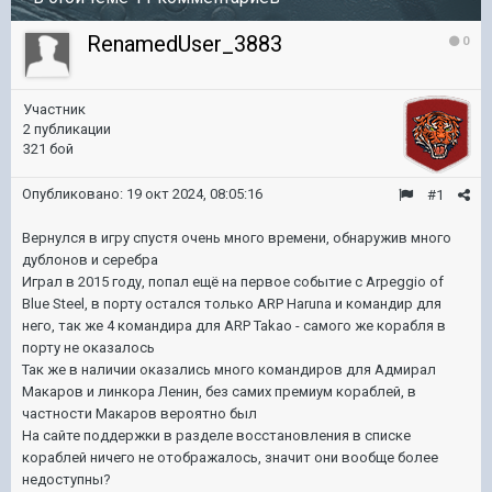
RenamedUser_3883
0
Участник
2 публикации
321 бой
Опубликовано:
19 окт 2024, 08:05:16
#1
Вернулся в игру спустя очень много времени, обнаружив много
дублонов и серебра
Играл в 2015 году, попал ещё на первое событие с Arpeggio of
Blue Steel, в порту остался только ARP Haruna и командир для
него, так же 4 командира для ARP Takao - самого же корабля в
порту не оказалось
Так же в наличии оказались много командиров для Адмирал
Макаров и линкора Ленин, без самих премиум кораблей, в
частности Макаров вероятно был
На сайте поддержки в разделе восстановления в списке
кораблей ничего не отображалось, значит они вообще более
недоступны?