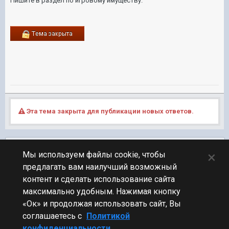
Пишите в раздел по игровому имуществу.
Эта тема закрыта для публикации новых ответов.
Подписчики
0
×
Мы используем файлы cookie, чтобы
предлагать вам наилучший возможный
ПЕРЕЙТИ К СПИСКУ ТЕМ
контент и сделать использование сайта
Финансовые вопросы
максимально удобным. Нажимая кнопку
«Ок» и продолжая использовать сайт, Вы
соглашаетесь с
Политикой
конфиденциальности.
Стиль