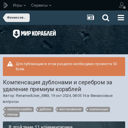
Игры
Сервисы
Финансовые вопросы
Для публикации в этом разделе необходимо провести 50
боёв.
Компенсация дублонами и серебром за
удаление премиум кораблей
Автор:
RenamedUser_3883
,
19 окт 2024, 08:05:16
в
Финансовые
вопросы
премиум корабли
дублоны
восстановление
компенсация
помощь
В этой теме 11 комментариев