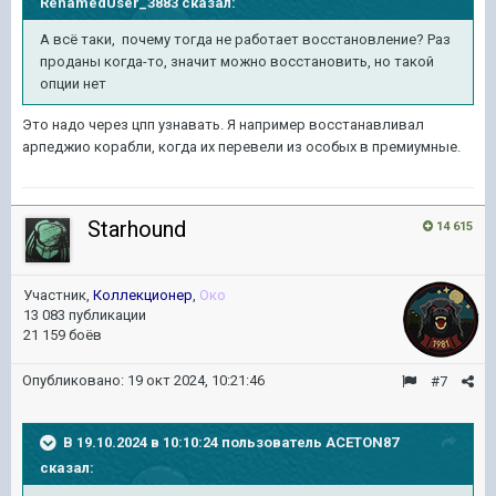
RenamedUser_3883
сказал:
А всё таки, почему тогда не работает восстановление? Раз
проданы когда-то, значит можно восстановить, но такой
опции нет
Это надо через цпп узнавать. Я например восстанавливал
арпеджио корабли, когда их перевели из особых в премиумные.
Starhound
14 615
Участник,
Коллекционер
,
Око
13 083 публикации
21 159 боёв
Опубликовано:
19 окт 2024, 10:21:46
#7
В 19.10.2024 в 10:10:24 пользователь
ACETON87
сказал: