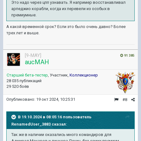
Это надо через цпп узнавать. Я например восстанавливал
арпеджио корабли, когда их перевели из особых в
премиумные.
А какой временной срок? Если это было очень давно? Более
трех лет и выше.
[9-MAY]
91 385
aucMAH
Старший бета-тестер
, Участник,
Коллекционер
28 035 публикаций
29 520 боёв
Опубликовано:
19 окт 2024, 10:25:31
#8
В 19.10.2024 в 08:05:16 пользователь
RenamedUser_3883
сказал:
Так же в наличии оказались много командиров для
Адмирал Макаров и линкора Ленин, без самих премиум