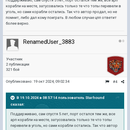
Поддерживаю, сам спустя 5 лет, порт остался тем же, все арп
корабли на месте, затусовались только те что топы перевели в
уголь, но сами корабли остались. Так что автор продал, но не
помнит, либо дал кому поиграть. В любом случае цпп ответит
более верно.
RenamedUser_3883
0
Участник
2 публикации
321 бой
Опубликовано:
19 окт 2024, 09:02:34
#4
В 19.10.2024 в 08:57:14 пользователь
Starhound
сказал:
Поддерживаю, сам спустя 5 лет, порт остался тем же, все
арп корабли на месте, затусовались только те что топы
перевели в уголь, но сами корабли остались. Так что автор