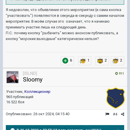
Я недоволен, что объявление этого мероприятие (и сама кнопка
"участвовать") появляются в секунда-в-секунду с самим началом
мероприятие. В моём случае это означает, что я начинаю
принимать участие лишь на следующий день.
П.С.: почему кнопку "рыбачить" можно анонсом публиковать, а
кнопку "морские выходные" категорически нельзя?
6
1
2
2
[ISLND]
911
Sloomy
Участник,
Коллекционер
965 публикаций
16 522 боя
Опубликовано:
26 окт 2024, 04:15:40
#4