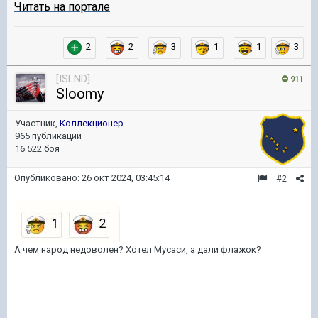
Читать на портале
2
2
3
1
1
3
[ISLND]
911
Sloomy
Участник,
Коллекционер
965 публикаций
16 522 боя
Опубликовано:
26 окт 2024, 03:45:14
#2
А чем народ недоволен? Хотел Мусаси, а дали флажок?