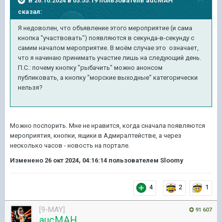
В 26.10.2024 в 03:55:19 пользователь
aucMAH
сказал:
Я недоволен, что объявление этого мероприятие (и сама
кнопка "участвовать") появляются в секунда-в-секунду с
самим началом мероприятие. В моём случае это означает,
что я начинаю принимать участие лишь на следующий день.
П.С.: почему кнопку "рыбачить" можно анонсом
публиковать, а кнопку "морские выходные" категорически
нельзя?
Можно поспорить. Мне не нравится, когда сначала появляются
мероприятия, кнопки, ящики в Адмиралтействе, а через
несколько часов - новость на портале.
Изменено
26 окт 2024, 04:16:14
пользователем Sloomy
4
2
1
[9-MAY]
91 607
aucMAH