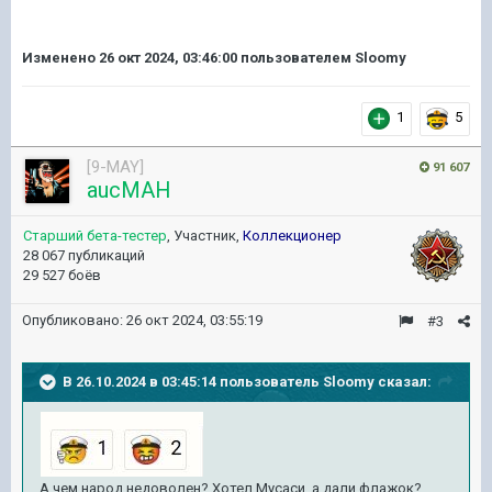
Изменено
26 окт 2024, 03:46:00
пользователем Sloomy
1
5
[9-MAY]
91 607
aucMAH
Старший бета-тестер
, Участник,
Коллекционер
28 067 публикаций
29 527 боёв
Опубликовано:
26 окт 2024, 03:55:19
#3
В 26.10.2024 в 03:45:14 пользователь
Sloomy
сказал:
А чем народ недоволен? Хотел Мусаси, а дали флажок?