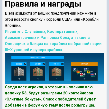
Правила и награды
В зависимости от ваших предпочтений нажмите в
этой новости кнопку «Корабли США» или «Корабли
Японии».
Играйте в Случайных, Кооперативных,
Асимметричных и Ранговых боях, а также в
Операциях и Блицах на кораблях выбранной нации
III–X уровней и суперкораблях.
Среди всех игроков, которые выполнили всю
цепочку БЗ, будут разыграны 20 контейнеров
«Элитные бонусы». Список победителей будет
добавлен в
форумную тему
после розыгрыша.