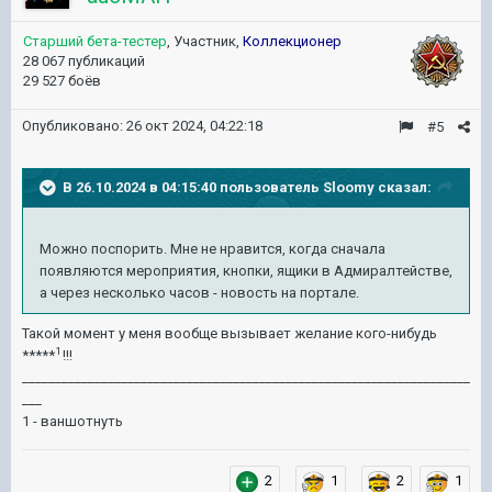
Старший бета-тестер
, Участник,
Коллекционер
28 067 публикаций
29 527 боёв
Опубликовано:
26 окт 2024, 04:22:18
#5
В 26.10.2024 в 04:15:40 пользователь
Sloomy
сказал:
Можно поспорить. Мне не нравится, когда сначала
появляются мероприятия, кнопки, ящики в Адмиралтействе,
а через несколько часов - новость на портале.
Такой момент у меня вообще вызывает желание кого-нибудь
1
*****
!!!
____________________________________________________________________
___
1 - ваншотнуть
2
1
2
1