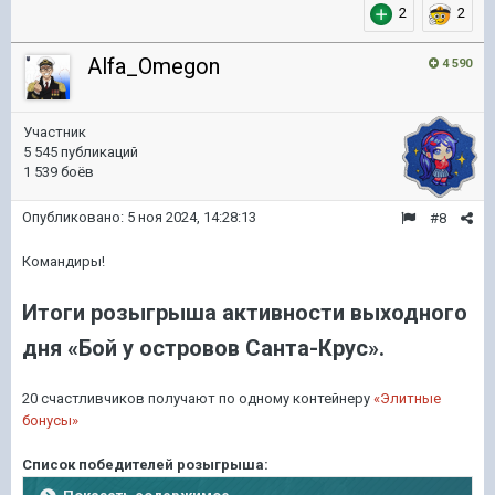
2
2
Alfa_Omegon
4 590
Участник
5 545 публикаций
1 539 боёв
Опубликовано:
5 ноя 2024, 14:28:13
#8
Командиры!
Итоги розыгрыша активности выходного
дня «Бой у островов Санта-Крус».
20 счастливчиков получают по одному контейнеру
«Элитные
бонусы»
Список победителей розыгрыша: