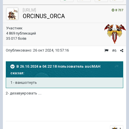
[URLM]
8 737
ORClNUS_ORCA
Участник
4 869 публикаций
35 017 боёв
Опубликовано:
26 окт 2024, 10:57:16
#6
В 26.10.2024 в 04:22:18 пользователь
aucMAH
сказал:
1 - ван
шотнуть
2- дезавуировать ....