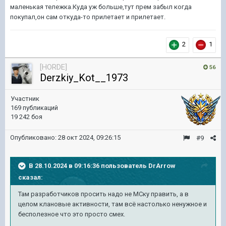
маленькая тележка.Куда уж больше,тут прем забыл когда
покупал,он сам откуда-то прилетает и прилетает.
2
1
[HORDE]
56
Derzkiy_Kot__1973
Участник
169 публикаций
19 242 боя
Опубликовано:
28 окт 2024, 09:26:15
#9
В 28.10.2024 в 09:16:36 пользователь
DrArrow
сказал:
Там
р
азраб
отчиков пр
осить
на
до не МСку
править
, а в
целом
кланов
ые актив
ности
, там всё настолько ненужное и
бесполезное что это просто смех.