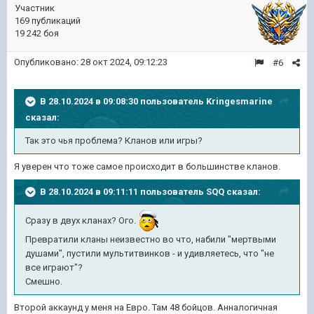
Участник
169 публикаций
19 242 боя
Опубликовано:
28 окт 2024, 09:12:23
#6
В 28.10.2024 в 09:08:30 пользователь
Kringesmarine
сказал:
Так это чья проблема? Кланов или игры?
Я уверен что тоже самое происходит в большинстве кланов.
В 28.10.2024 в 09:11:11 пользователь
SQQ
сказал:
Сразу в двух кланах? Ого.
Превратили кланы неизвестно во что, набили "мертвыми
душами", пустили мультитвинков - и удивляетесь, что "не
все играют"?
Смешно.
Второй аккаунд у меня на Евро. Там 48 бойцов. Анналогичная