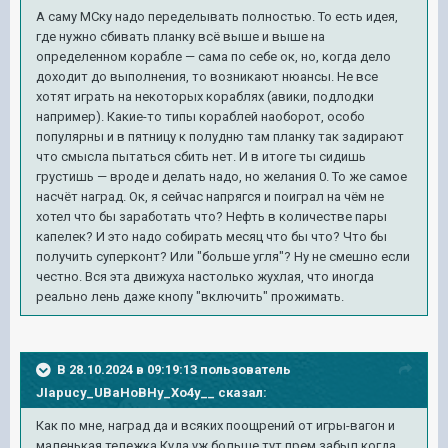
А саму МСку надо переделывать полностью. То есть идея,
где нужно сбивать планку всё выше и выше на
определенном корабле — сама по себе ок, но, когда дело
доходит до выполнения, то возникают нюансы. Не все
хотят играть на некоторых кораблях (авики, подлодки
например). Какие-то типы кораблей наоборот, особо
популярны и в пятницу к полудню там планку так задирают
что смысла пытаться сбить нет. И в итоге ты сидишь
грустишь — вроде и делать надо, но желания 0. То же самое
насчёт наград. Ок, я сейчас напрягся и поиграл на чём не
хотел что бы заработать что? Нефть в количестве пары
капелек? И это надо собирать месяц что бы что? Что бы
получить суперконт? Или "больше угля"? Ну не смешно если
честно. Вся эта движуха настолько жухлая, что иногда
реально лень даже кнопу "включить" прожимать.
В 28.10.2024 в 09:19:13 пользователь
JIapucy_UBaHoBHy_Xo4y__
сказал:
Как по мне, наград да и всяких поощрений от игры-вагон и
маленькая тележка.Куда уж больше,тут прем забыл когда