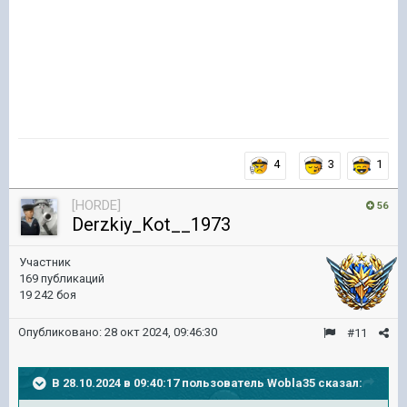
4
3
1
[HORDE]
56
Derzkiy_Kot__1973
Участник
169 публикаций
19 242 боя
Опубликовано:
28 окт 2024, 09:46:30
#11
В 28.10.2024 в 09:40:17 пользователь
Wobla35
сказал: