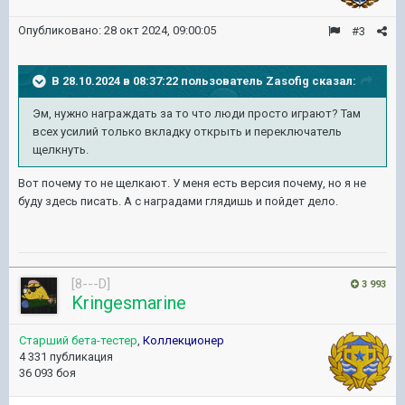
Опубликовано:
28 окт 2024, 09:00:05
#3
В 28.10.2024 в 08:37:22 пользователь
Zasofig
сказал:
Эм, нужно награждать за то что люди просто играют? Там
всех усилий только вкладку открыть и переключатель
щелкнуть.
Вот почему то не щелкают. У меня есть версия почему, но я не
буду здесь писать. А с наградами глядишь и пойдет дело.
[8---D]
3 993
Kringesmarine
Старший бета-тестер
,
Коллекционер
4 331 публикация
36 093 боя