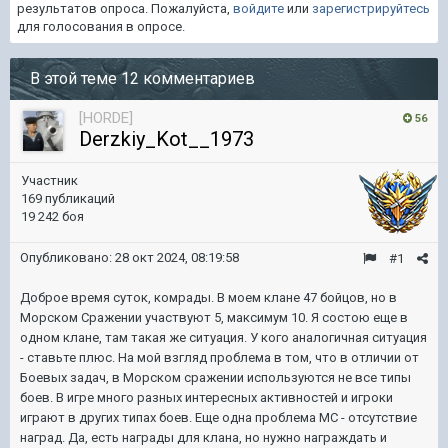
результатов опроса. Пожалуйста,
войдите
или
зарегистрируйтесь
для голосования в опросе.
В этой теме 12 комментариев
[HORDE]
56
Derzkiy_Kot__1973
Участник
169 публикаций
19 242 боя
Опубликовано:
28 окт 2024, 08:19:58
#1
Доброе время суток, комрады. В моем клане 47 бойцов, но в
Морском Сражении участвуют 5, максимум 10. Я состою еще в
одном клане, там такая же ситуация. У кого аналогичная ситуация
- ставьте плюс. На мой взгляд проблема в том, что в отличии от
Боевых задач, в Морском сражении используются не все типы
боев. В игре много разных интересных активностей и игроки
играют в других типах боев. Еще одна проблема МС - отсутствие
наград. Да, есть награды для клана, но нужно награждать и