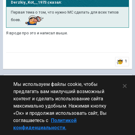
Derzkiy_Kot__1973
сказал:
Первая тема о том, что нужно МС сделать для всех типов
боев.
Я вроде про это и написал выше.
1
Подписчики
0
×
Мы используем файлы cookie, чтобы
предлагать вам наилучший возможный
ПЕРЕЙТИ К СПИСКУ ТЕМ
контент и сделать использование сайта
Обсуждение Мира Кораблей
максимально удобным. Нажимая кнопку
«Ок» и продолжая использовать сайт, Вы
соглашаетесь с
Политикой
конфиденциальности.
Стиль