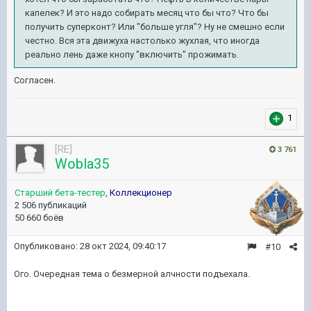
капелек? И это надо собирать месяц что бы что? Что бы
полу
чить суперконт? Или "больше угля"? Ну не смешно если
честно. Вся эта движуха настолько жухлая, что иногда
реально лень даже кнопу "включить" прожимать.
Согласен.
1
[RE]
3 761
Wobla35
Старший бета-тестер
,
Коллекционер
2 506 публикаций
50 660 боёв
Опубликовано:
28 окт 2024, 09:40:17
#10
Ого. Очередная тема о безмерной алчности подъехала.