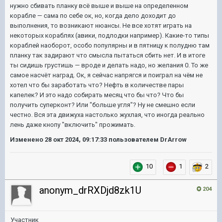
нужно сбивать планку всё выше и выше на определенном
корабле — сама по себе ок, но, когда дело доходит до
выполнения, то возникают нюансы. Не все хотят играть на
некоторых кораблях (авики, подлодки например). Какие-то типы
кораблей наоборот, особо популярны и в пятницу к полудню там
планку так задирают что смысла пытаться сбить нет. И в итоге
ты сидишь грустишь — вроде и делать надо, но желания 0. То же
самое насчёт наград. Ок, я сейчас напрягся и поиграл на чём не
хотел что бы заработать что? Нефть в количестве пары
капелек? И это надо собирать месяц что бы что? Что бы
получить суперконт? Или "больше угля"? Ну не смешно если
честно. Вся эта движуха настолько жухлая, что иногда реально
лень даже кнопу "включить" прожимать.
Изменено
28 окт 2024, 09:17:33
пользователем DrArrow
10
1
2
anonym_drRXDjd8zk1U
204
Участник