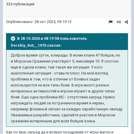
326 публикаций
Опубликовано:
28 окт 2024, 09:19:13
#8
В 28.10.2024 в 08:19:58 пользователь
Derzkiy_Kot__1973
сказал:
Доброе время суток, комрады. В моем клане 47 бойцов, но
в Морском Сражении участвуют 5, максимум 10. Я состою
еще в одном клане, там такая же ситуация. У кого
аналогичная ситуация - ставьте плюс. На мой взгляд
проблема в том, что в отличии от Боевых задач
используются не все типы боев. В игре много разных
интересных активностей и игроки играют в других типах
боев. Еще одна проблема МС - отсутствие наград. Нужно
награждать людей за потраченное время и нервы,
например флажный сигнал за каждую заработанную звезду.
Уважаемые разработчики, сделайте участие в Морском
сражении интересным для всех бойцов клана.
Как по мне, наград да и всяких поощрений от игры-вагон и