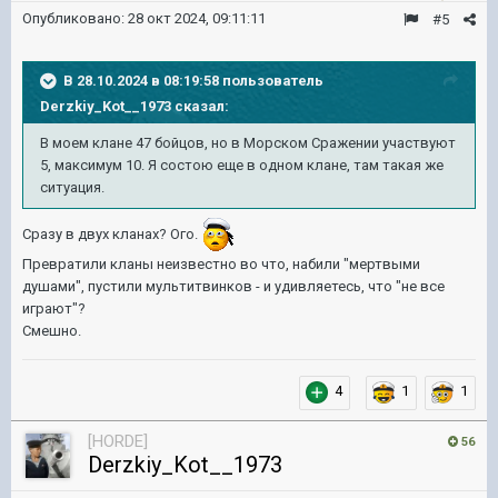
Опубликовано:
28 окт 2024, 09:11:11
#5
В 28.10.2024 в 08:19:58 пользователь
Derzkiy_Kot__1973
сказал:
В моем клане 47 бойцов, но в Морском Сражении участвуют
5, максимум 10. Я состою еще в одном клане, там такая же
ситуация.
Сразу в двух кланах? Ого.
Превратили кланы неизвестно во что, набили "мертвыми
душами", пустили мультитвинков - и удивляетесь, что "не все
играют"?
Смешно.
4
1
1
[HORDE]
56
Derzkiy_Kot__1973