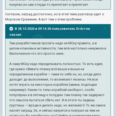
покупал,он сам откуда-то прилетает и прилетает.
Согласен, наград достаточно, но в этой теме разговор идет о
Морском Сражении. А вот там с этим проблема.
В 28.10.2024 в 09:16:36 пользователь
DrArrow
сказал:
Там разработчиков просить надо не МСку править, а в
целом клановые активности, там всё настолько н
е
нужное
и
б
есполез
ное ч
т
о это пр
осто с
мех.
А
саму МСку надо переделывать полностью. То есть идея,
где нужно сбивать планку всё выше и вы
ше на
определенном корабле — сама по себе ок, но, когда дело
доходит до выполнения, то возникают нюансы. Не все
хотят играть на некоторых кораблях (авики, подлодки
например). Какие-то типы кораблей наоборот, особо
попул
ярны и в пятницу к полудню там планку так задирают
что смысла пытаться сбить нет. И в итоге ты сидишь
грустишь — вроде и делать надо, но желания 0. То же самое
насчёт наград. Ок, я сейчас напрягся и поиграл на чём не
хотел что бы заработать что? Нефть в количестве пары