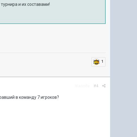
турнира и их составами!
1
Жалоба
#4
бравший в команду 7 игроков?