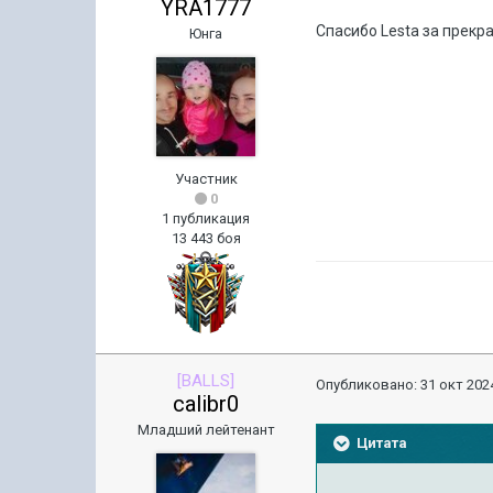
YRA1777
Спасибо Lesta за прекр
Юнга
Участник
0
1 публикация
13 443 боя
[BALLS]
Опубликовано:
31 окт 2024
calibr0
Младший лейтенант
Цитата