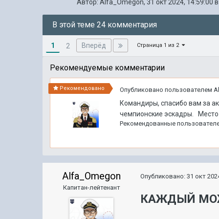
Автор:
Alfa_Omegon
,
31 окт 2024, 14:59:00
В этой теме 24 комментария
1
Вперёд
2
Страница 1 из 2
Рекомендуемые комментарии
Рекомендовано
Опубликовано пользователем
A
Командиры, спасибо вам за а
чемпионские эскадры. Место Ко
Рекомендованные пользовател
Alfa_Omegon
Опубликовано:
31 окт 2024
Капитан-лейтенант
КАЖДЫЙ МОЖ