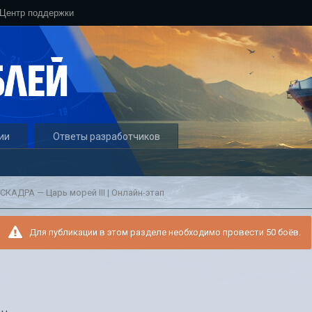
Центр поддержки
ии
Ответы разработчиков
АДРА — Царь морей III | Онлайн-этап
Для публикации в этом разделе необходимо провести 50 боёв.