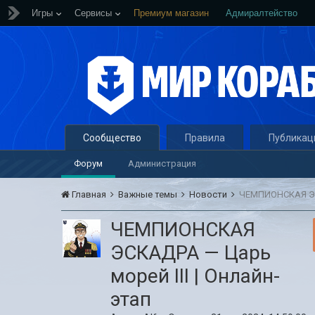
Игры
Сервисы
Премиум магазин
Адмиралтейство
Сообщество
Правила
Публикац
Форум
Администрация
Главная
Важные темы
Новости
ЧЕМПИОНСКАЯ ЭСК
ЧЕМПИОНСКАЯ
ЭСКАДРА — Царь
морей III | Онлайн-
этап