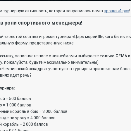
 турнирную активность, которая понравилась вам в
прошлый раз
!
 в роли спортивного менеджера!
ой «золотой состав» игроков турнира «Царь морей III», кого бы вы 
иальную форму, представленную ниже.
а ссылку, заполняете поле с никнеймом и выбираете
только СЕМЬ и
у, пожалуйста, будьте максимально внимательны).
 «Чемпионской эскадры» участвуют в турнире и приносят вам балл
твиях идет речь?
урнира:
ой = 500 баллов
ю = 1 000 баллов
ный корабль в бою = 3 000 баллов
анде по урону = 4 000 баллов
 корабль = 2 000 баллов
на = 0.01 балла