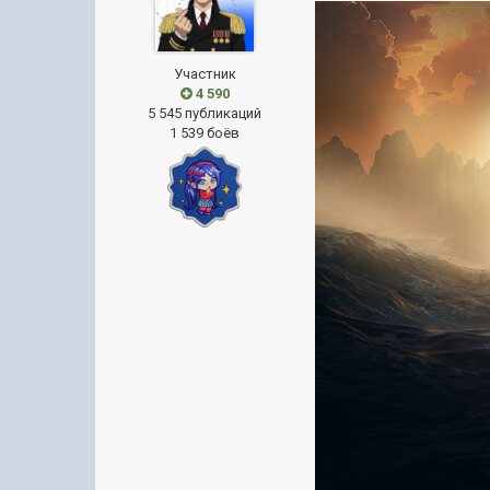
Участник
4 590
5 545 публикаций
1 539 боёв