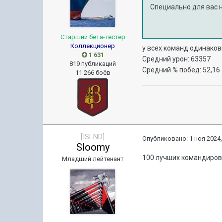
Специально для вас 
Старший бета-тестер
Коллекционер
у всех команд одинако
1 631
Средний урон: 63357
819 публикаций
Средний % побед: 52,16
11 266 боёв
[ISLND]
Опубликовано:
1 ноя 2024,
Sloomy
100 лучших командиров 
Младший лейтенант