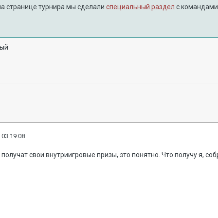
на странице турнира мы сделали
специальный раздел
с командами 
вый
 03:19:08
получат свои внутриигровые призы, это понятно. Что получу я, со