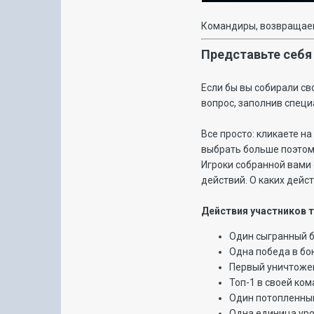
Командиры, возвращаем
Представьте себя
Если бы вы собирали св
вопрос, заполнив спец
Все просто: кликаете н
выбрать больше поэтом
Игроки собранной вами
действий. О каких дейс
Действия участников т
Один сыгранный б
Одна победа в бо
Первый уничтожен
Топ-1 в своей ком
Один потопленный
Одна единица уро