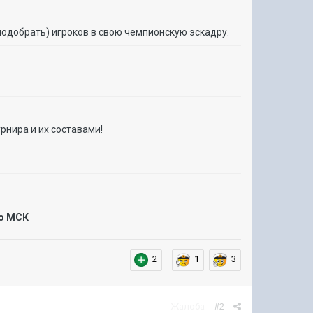
подобрать) игроков в свою чемпионскую эскадру.
рнира и их составами!
по МСК
2
1
3
Жалоба
#2