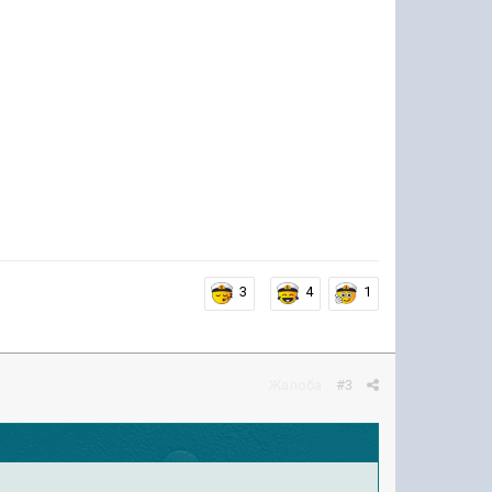
3
4
1
Жалоба
#3