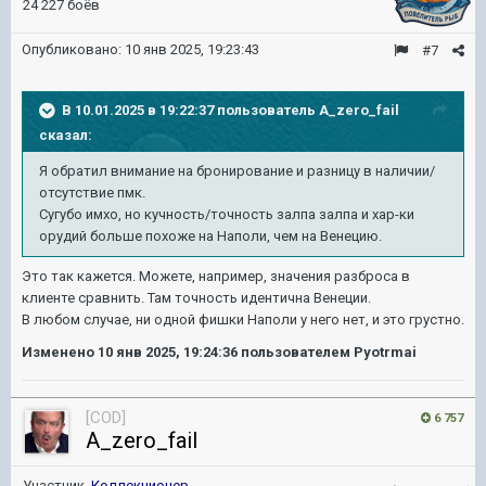
24 227 боёв
Опубликовано:
10 янв 2025, 19:23:43
#7
В 10.01.2025 в 19:22:37 пользователь
A_zero_fail
сказал:
Я обратил внимание на бронирование и разницу в наличии/
отсутствие пмк.
Сугубо имхо, но кучность/точность залпа залпа и хар-ки
орудий больше похоже на Наполи, чем на Венецию.
Это так кажется. Можете, например, значения разброса в
клиенте сравнить. Там точность идентична Венеции.
В любом случае, ни одной фишки Наполи у него нет, и это грустно.
Изменено
10 янв 2025, 19:24:36
пользователем Pyotrmai
[COD]
6 757
A_zero_fail
Участник,
Коллекционер