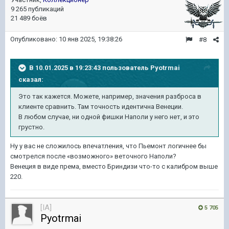
9 265 публикаций
21 489 боёв
Опубликовано:
10 янв 2025, 19:38:26
#8
В 10.01.2025 в 19:23:43 пользователь
Pyotrmai
сказал:
Это так кажется. Можете, например, значения разброса в
клиенте сравнить. Там точность идентична Венеции.
В любом случае, ни одной фишки Наполи у него нет, и это
грустно.
Ну у вас не сложилось впечатления, что Пьемонт логичнее бы
смотрелся после «возможного» веточного Наполи?
Венеция в виде према, вместо Бриндизи что-то с калибром выше
220.
[IA]
5 705
Pyotrmai