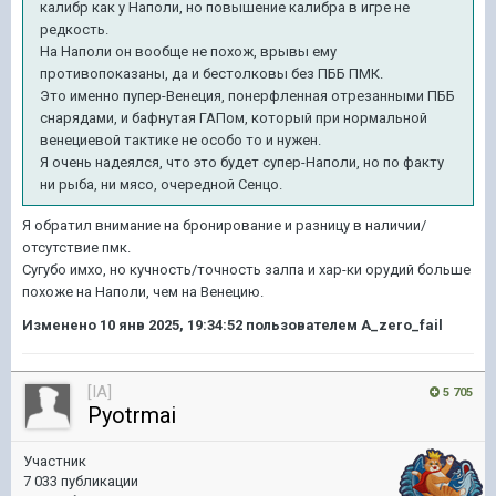
калибр как у Наполи, но повышение калибра в игре не
редкость.
На Наполи он вообще не похож, врывы ему
противопоказаны, да и бестолковы без ПББ ПМК.
Это именно пупер-Венеция, понерфленная отрезанными ПББ
снарядами, и бафнутая ГАПом, который при нормальной
венециевой тактике не особо то и нужен.
Я очень надеялся, что это будет супер-Наполи, но по факту
ни рыба, ни мясо, очередной Сенцо.
Я обратил внимание на бронирование и разницу в наличии/
отсутствие пмк.
Сугубо имхо, но кучность/точность залпа и хар-ки орудий больше
похоже на Наполи, чем на Венецию.
Изменено
10 янв 2025, 19:34:52
пользователем A_zero_fail
[IA]
5 705
Pyotrmai
Участник
7 033 публикации