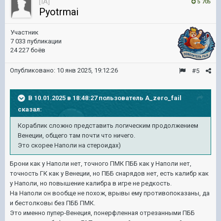
[IA]
5 705
Pyotrmai
Участник
7 033 публикации
24 227 боёв
Опубликовано:
10 янв 2025, 19:12:26
#5
В 10.01.2025 в 18:48:27 пользователь
A_zero_fail
сказал:
Кораблик сложно представить логическим продолжением
Венеции, общего там почти что ничего.
Это скорее Наполи на стероидах)
Брони как у Наполи нет, точного ПМК ПББ как у Наполи нет,
точность ГК как у Венеции, но ПББ снарядов нет, есть калибр как
у Наполи, но повышение калибра в игре не редкость.
На Наполи он вообще не похож, врывы ему противопоказаны, да
и бестолковы без ПББ ПМК.
Это именно пупер-Венеция, понерфленная отрезанными ПББ