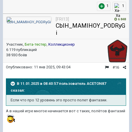
1
1
[FRI13]
6 848
CbIH_MAMIHOY_PODRyG
i
Участник,
Бета-тестер
,
Коллекционер
6 119 публикаций
38 930 боёв
Опубликовано:
11 янв 2025, 09:43:04
#16
В 11.01.2025 в 08:40:57 пользователь
ACETON87
сказал:
Если
что про 12 уровень это просто полет фантазии.
А в нашей игре многое начинается вот с таких, полëтов фантазий