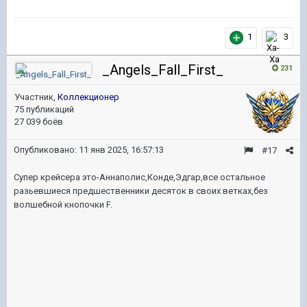
1
3
_Angels_Fall_First_
231
Участник,
Коллекционер
75 публикаций
27 039 боёв
Опубликовано:
11 янв 2025, 16:57:13
#17
Супер крейсера это-Аннаполис,Конде,Эдгар,все остальное
разьевшиеся предшественники десяток в своих ветках,без
волшебной кнопочки F.