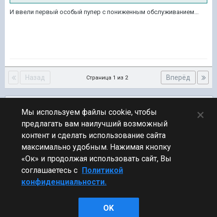
И ввели первый особый пупер с пониженным обслуживанием...
Назад
Вперёд
Страница 1 из 2
Подписчики
0
×
Мы используем файлы cookie, чтобы
предлагать вам наилучший возможный
ПЕРЕЙТИ К СПИСКУ ТЕМ
контент и сделать использование сайта
Обсуждение Мира Кораблей
максимально удобным. Нажимая кнопку
«Ок» и продолжая использовать сайт, Вы
соглашаетесь с
Политикой
конфиденциальности.
Стиль
OK
Powered by Invision Community