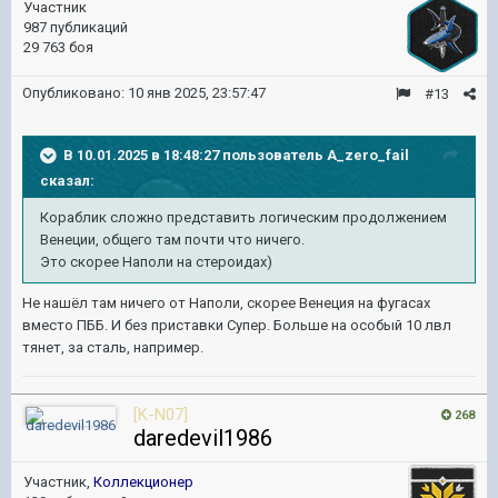
Участник
987 публикаций
29 763 боя
Опубликовано:
10 янв 2025, 23:57:47
#13
В 10.01.2025 в 18:48:27 пользователь
A_zero_fail
сказал:
Кораблик сложно представить логическим продолжением
Венеции, общего там почти что ничего.
Это скорее Наполи на стероидах)
Не нашёл там ничего от Наполи, скорее Венеция на фугасах
вместо ПББ. И без приставки Супер. Больше на особый 10 лвл
тянет, за сталь, например.
[K-N07]
268
daredevil1986
Участник,
Коллекционер