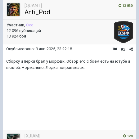
[QUANT]
13 830
Anti_Pod
Участник,
Око
12 096 публикаций
13 924 боя
Опубликовано:
9 янв 2025, 23:22:18
#2
Сборку и перки брал у морфВк. Обзор его с боем есть на ютубе и
вкплей. Нормально. Лодка понравилась.
[XJIAM]
128