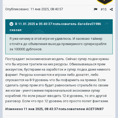
Опубликовано:
11 янв 2025, 08:40:57
#15
В 11.01.2025 в 05:40:37 пользователь
daredevil1986
сказал:
Я уже ничему в этой игре не удивлюсь. И засекаю таймер
отсчёта до объявления выхода премиумного суперкорабля
за 100000 дублонов.
Пострадает экономическая модель. Сейчас супер лодки нужны
что бы игроки тратили на них ресурсы. Обмазываешься прем
аккаунтом, бустерами на заработок и супер лодка даже немного
фармит. Ресурсы кончаются и игроки либо донатят, либо
спускаются на 8-9 уровень что бы пофармить на премах. Если
сделать супер прем это будет равносильно стрельбе по своим
же ногам - уничтожение первоначальной экономики супер
кораблей. Но если решат вводить 12-й уровень, то это другой
разговор. Если что про 12 уровень это просто полет фантазии.
Изменено
11 янв 2025, 08:43:37
пользователем ACETON87