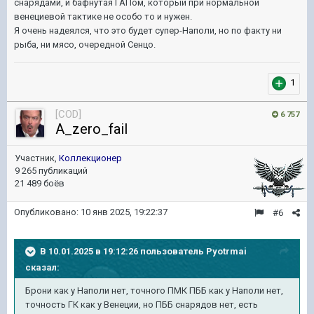
снарядами, и бафнутая ГАПом, который при нормальной
венециевой тактике не особо то и нужен.
Я очень надеялся, что это будет супер-Наполи, но по факту ни
рыба, ни мясо, очередной Сенцо.
1
[COD]
6 757
A_zero_fail
Участник,
Коллекционер
9 265 публикаций
21 489 боёв
Опубликовано:
10 янв 2025, 19:22:37
#6
В 10.01.2025 в 19:12:26 пользователь
Pyotrmai
сказал:
Брони как у Наполи нет, точного ПМК ПББ как у Наполи нет,
точность ГК как у Венеции, но ПББ снарядов нет, есть