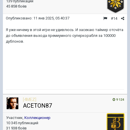
139 публикаций
45 858 боёв
Опубликовано:
11 янв 2025, 05:40:37
#14
Я уже ничему в этой игре не удивлюсь. И засекаю таймер отсчёта
до объявления выхода премиумного суперкорабля за 100000
дублонов.
[4MEZ]
9 124
ACETON87
Участник,
Коллекционер
10 345 публикаций
31 938 боёв