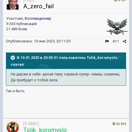
[COD]
6 757
A_zero_fail
Участник,
Коллекционер
9 265 публикаций
21 489 боёв
Опубликовано:
10 янв 2025, 20:11:20
#11
В 10.01.2025 в 20:05:51 пользователь
Tolik_koromyslo
сказал:
Не держи в себе- делай тему: первый супер- немец -эсминец.
Да прибудет с тобой сила.
Так и быть
[9-MAY]
62 354
Tolik_koromyslo