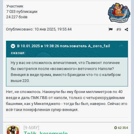
Участник
7 033 публикации
24 227 боёв
Опубликовано:
10 янв 2025, 19:55:44
#9
В 10.01.2025 в 19:38:26 пользователь
A_zero_fail
сказал:
Ну у вас не сложилось впечатления, что Пьемонт логичнее
бы смотрелся после «возможного» веточного Наполи?
Венеция в виде према, вместо Бриндизи что-то с калибром
выше 220.
Нет, не сложилось. Накинули бы ему брони миллиметров по 40
везде и даль ПМК ПББ от наполи, только с четырехорудийными
башнями, как у Микеляджело - тогда бы был, наверно. Сейчас это
всё-таки понерфленная супер-венеция.
[9-MAY]
62 354