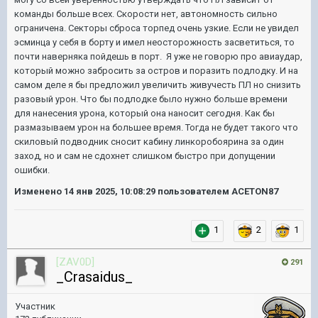
команды больше всех. Скорости нет, автономность сильно
ограничена. Секторы сброса торпед очень узкие. Если не увидел
эсминца у себя в борту и имел неосторожность засветиться, то
почти наверняка пойдешь в порт. Я уже не говорю про авиаудар,
который можно забросить за остров и поразить подлодку. И на
самом деле я бы предложил увеличить живучесть ПЛ но снизить
разовый урон. Что бы подлодке было нужно больше времени
для нанесения урона, который она наносит сегодня. Как бы
размазываем урон на большее время. Тогда не будет такого что
скиловый подводник сносит кабину линкоробоярина за один
заход, но и сам не сдохнет слишком быстро при допущении
ошибки.
Изменено
14 янв 2025, 10:08:29
пользователем ACETON87
1
2
1
[ZAV0D]
291
_Crasaidus_
Участник