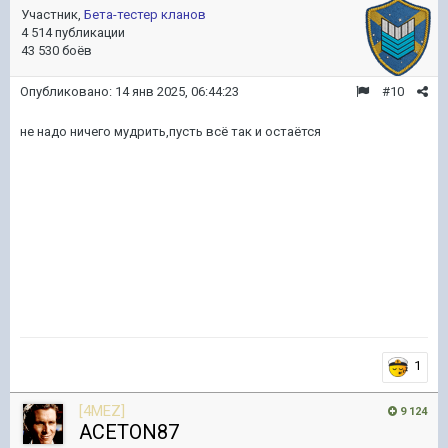
Участник,
Бета-тестер кланов
4 514 публикации
43 530 боёв
Опубликовано:
14 янв 2025, 06:44:23
#10
не надо ничего мудрить,пусть всё так и остаётся
1
[4MEZ]
9 124
ACETON87