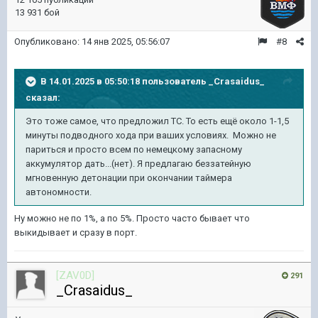
13 931 бой
Опубликовано:
14 янв 2025, 05:56:07
#8
В 14.01.2025 в 05:50:18 пользователь
_Crasaidus_
сказал:
Это тоже самое, что предложил ТС. То есть ещё около 1-1,5
минуты подводного хода при ваших условиях. Можно не
париться и просто всем по немецкому запасному
аккумулятор дать...(нет). Я предлагаю беззатейную
мгновенную детонации при окончании таймера
автономности.
Ну можно не по 1%, а по 5%. Просто часто бывает что
выкидывает и сразу в порт.
[ZAV0D]
291
_Crasaidus_