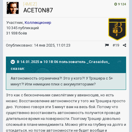
[4MEZ]
9 124
ACETON87
Участник,
Коллекционер
10 345 публикаций
31 938 боёв
Опубликовано:
14 янв 2025, 11:01:23
#19
В 14.01.2025 в 10:18:06 пользователь
_Crasaidus_
сказал:
Автономность ограничена?! Это у кого?! У Трэшера с 5+
минут?! Или немецкие плки с аккумуляторами
?
Это как с бесконечными самолётами у авианосцев, но есть
нюанс. Восстановление автономности у того же Трэшера просто
дно. Условно говоря эти 5 минут вам на весь бой. Потому что
существенно восстановить автономность получится проводя
длительное время на поверхности. Поэтому Трэшер довольно
сложный в плане менеджмента. Можно уйти на глубину на долго и
отсидеться, но потом автономности не будет вообще и