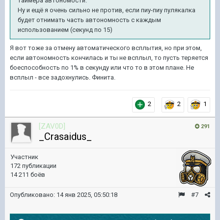
таймера автономости.
Ну и ещё я очень сильно не против, если пиу-пиу пулякалка
будет отнимать часть автономность с каждым
использованием (секунд по 15)
Я вот тоже за отмену автоматического всплытия, но при этом,
если автономность кончилась и ты не всплыл, то пусть теряется
боеспособность по 1% в секунду или что то в этом плане. Не
всплыл - все задохнулись. Финита.
2
2
1
[ZAV0D]
291
_Crasaidus_
Участник
172 публикации
14 211 боёв
Опубликовано:
14 янв 2025, 05:50:18
#7