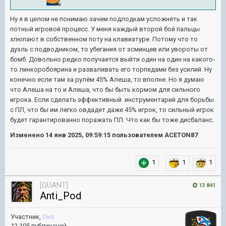
Ну я в целом не понимаю зачем подлодкам усложнять и так
потный игровой процесс. У меня каждый второй бой пальцы
хлюпают в собственном поту на клавиатуре. Потому что то
дуэль с подводником, то убегания от эсминцев или увороты от
бомб. Довольно редко получается выйти один на один на какого-
то линкоробоярина и разваливать его торпедами без усилий. Ну
конечно если там за рулём 45% Алеша, то вполне. Но я думаю
что Алеша на то и Алеша, что бы быть кормом для сильного
игрока. Если сделать эффективный инструментарий для борьбы
с ПЛ, что бы им легко овдадет даже 45% игрок, то сильный игрок
будет гарантированно поражать ПЛ. Что как бы тоже дисбаланс.
Изменено
14 янв 2025, 09:59:15
пользователем ACETON87
1
1
1
[QUANT]
13 841
Anti_Pod
Участник,
Око
12 105 публикаций