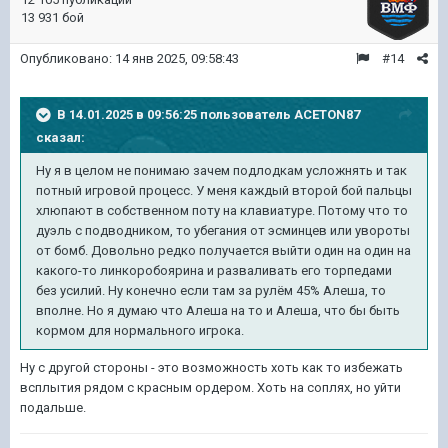
13 931 бой
Опубликовано:
14 янв 2025, 09:58:43
#14
В 14.01.2025 в 09:56:25 пользователь
ACETON87
сказал:
Ну я в целом не понимаю зачем подлодкам усложнять и так
потный игровой процесс. У меня каждый второй бой пальцы
хлюпают в собственном поту на клавиатуре. Потому что то
дуэль с подводником, то убегания от эсминцев или увороты
от бомб. Довольно редко получается выйти один на один на
какого-то линкоробоярина и разваливать его торпедами
без усилий. Ну конечно если там за рулём 45% Алеша, то
вполне. Но я думаю что Алеша на то и Алеша, что бы быть
кормом для нормального игрока.
Ну с другой стороны - это возможность хоть как то избежать
всплытия рядом с красным ордером. Хоть на соплях, но уйти
подальше.