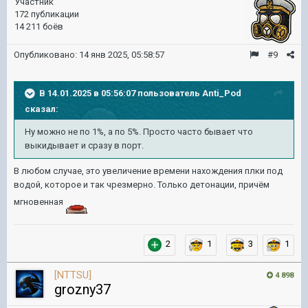
Участник
172 публикации
14 211 боёв
Опубликовано:
14 янв 2025, 05:58:57
#9
В 14.01.2025 в 05:56:07 пользователь
Anti_Pod
сказал:
Ну можно не по 1%, а по 5%. Просто часто бывает что
выкидывает и сразу в порт.
В любом случае, это увеличение времени нахождения плки под
водой, которое и так чрезмерно. Только детонации, причём
мгновенная
2
1
3
1
[NTTSU]
4 898
grozny37