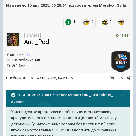
Изменено
15 апр 2025, 06:20:34
пользователем Morskoi_Svitar
1
1
2
1
[QUANT]
13 841
Anti_Pod
Участник,
Око
12 105 публикаций
13 931 бой
Опубликовано:
14 янв 2025, 04:51:35
#6
В 14.01.2025 в 00:06:37 пользователь
_Crasaidus_
сказал:
У меня другое предложение: убрать из игры механику
принудительного всплытия и ввести (вернуть) механику
детонации (уничтожения/пропажи без вести и т.п.) если
игрок самостоятельно НЕ УСПЕЛ всплыть до окончания