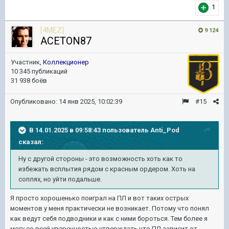
1
[4MEZ]
9 124
ACETON87
Участник,
Коллекционер
10 345 публикаций
31 938 боёв
Опубликовано:
14 янв 2025, 10:02:39
#15
В 14.01.2025 в 09:58:43 пользователь
Anti_Pod
сказал:
Ну с другой стороны - это возможность хоть как то
избежать всплытия рядом с красным ордером. Хоть на
соплях, но уйти подальше.
Я просто хорошенько поиграл на ПЛ и вот таких острых
моментов у меня практически не возникает. Потому что понял
как ведут себя подводники и как с ними бороться. Тем более я
могу со всей уверенностью утверждать что ПЛ зависит от