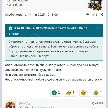
172 публикации
14 211 боёв
Опубликовано:
14 янв 2025, 10:18:06
#16
В 14.01.2025 в 10:02:39 пользователь
ACETON87
сказал:
Скорости нет, автономность сильно ограничена. Секторы
сброса торпед очень узкие. Если не увидел эсминца у себя в
борту и имел неосторожность засветиться, то почти
наверняка пойдешь в порт.
Автономность ограничена?! Это у кого?! У Трэшера с 5+ минут?!
Или немецкие плки с аккумуляторами?
Ну и если не заметил - будь добр...
Неосторожностьв любом виде в этой игре наказывается строго
2
1
1
1
[9-MAY]
62 355