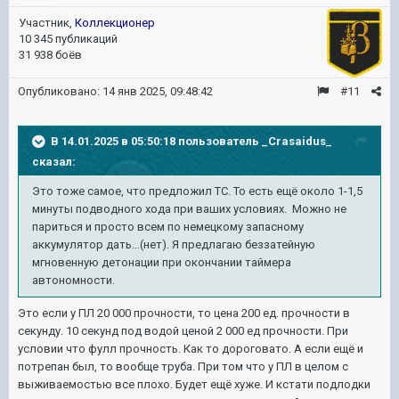
Участник,
Коллекционер
10 345 публикаций
31 938 боёв
Опубликовано:
14 янв 2025, 09:48:42
#11
В 14.01.2025 в 05:50:18 пользователь
_Crasaidus_
сказал:
Это тоже самое, что предложил ТС. То есть ещё около 1-1,5
минуты подводного хода при ваших условиях. Можно не
париться и просто всем по немецкому запасному
аккумулятор дать...(нет). Я предлагаю беззатейную
мгновенную детонации при окончании таймера
автономности.
Это если у ПЛ 20 000 прочности, то цена 200 ед. прочности в
секунду. 10 секунд под водой ценой 2 000 ед прочности. При
условии что фулл прочность. Как то дороговато. А если ещё и
потрепан был, то вообще труба. При том что у ПЛ в целом с
выживаемостью все плохо. Будет ещё хуже. И кстати подлодки