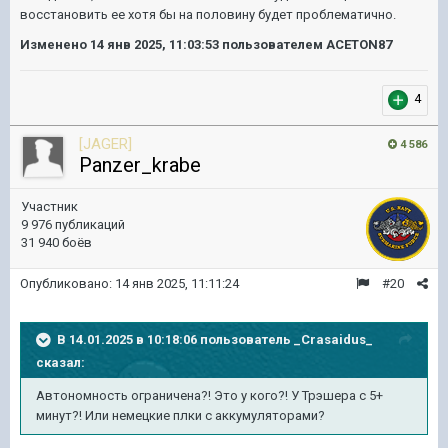
восстановить ее хотя бы на половину будет проблематично.
Изменено
14 янв 2025, 11:03:53
пользователем ACETON87
4
[JAGER]
4 586
Panzer_krabe
Участник
9 976 публикаций
31 940 боёв
Опубликовано:
14 янв 2025, 11:11:24
#20
В 14.01.2025 в 10:18:06 пользователь
_Crasaidus_
сказал:
Автономность ограничена?! Это у кого?! У Трэшера с 5+
минут?! Или немецкие плки с аккумуляторами?