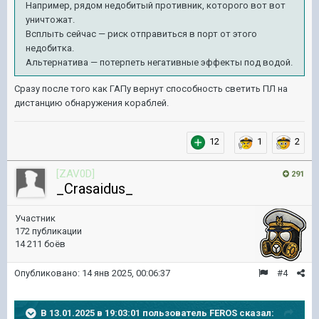
Например, рядом недобитый противник, которого вот вот
уничтожат.
Всплыть сейчас — риск отправиться в порт от этого
недобитка.
Альтернатива — потерпеть негативные эффекты под водой.
Сразу после того как ГАПу вернут способность светить ПЛ на
дистанцию обнаружения кораблей.
12
1
2
[ZAV0D]
291
_Crasaidus_
Участник
172 публикации
14 211 боёв
Опубликовано:
14 янв 2025, 00:06:37
#4
В 13.01.2025 в 19:03:01 пользователь
FEROS
сказал: