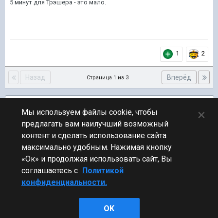
5 минут для Трэшера - это мало.
1
2
Назад
Вперёд
Страница 1 из 3
Подписчики
1
×
Мы используем файлы cookie, чтобы
предлагать вам наилучший возможный
ПЕРЕЙТИ К СПИСКУ ТЕМ
контент и сделать использование сайта
Предложения по игре
максимально удобным. Нажимая кнопку
«Ок» и продолжая использовать сайт, Вы
соглашаетесь с
Политикой
конфиденциальности.
Стиль
OK
Powered by Invision Community