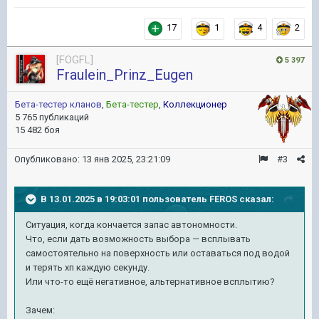
17
1
4
2
[FOGFL]
5 397
Fraulein_Prinz_Eugen
Бета-тестер кланов
,
Бета-тестер
,
Коллекционер
5 765 публикаций
15 482 боя
Опубликовано:
13 янв 2025, 23:21:09
#3
В 13.01.2025 в 19:03:01 пользователь
FEROS
сказал:
Ситуация, когда кончается запас автономности.
Что, если дать возможность выбора — всплывать
самостоятельно на поверхность или оставаться под водой
и терять хп каждую секунду.
Или что-то ещё негативное, альтернативное всплытию?
Зачем: