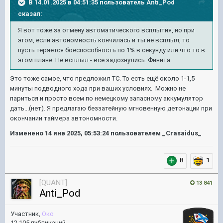
В 14.01.2025 в 04:51:35 пользователь
Anti_Pod
сказал:
Я вот тоже за отмену автоматического всплытия, но при
этом, если автономность кончилась и ты не всплыл, то
пусть теряется боеспособность по 1% в секунду или что то в
этом плане. Не всплыл - все задохнулись. Финита.
Это тоже самое, что предложил ТС. То есть ещё около 1-1,5
минуты подводного хода при ваших условиях. Можно не
париться и просто всем по немецкому запасному аккумулятор
дать...(нет). Я предлагаю беззатейную мгновенную детонации при
окончании таймера автономности.
Изменено
14 янв 2025, 05:53:24
пользователем _Crasaidus_
8
1
[QUANT]
13 841
Anti_Pod
Участник,
Око
12 105 публикаций