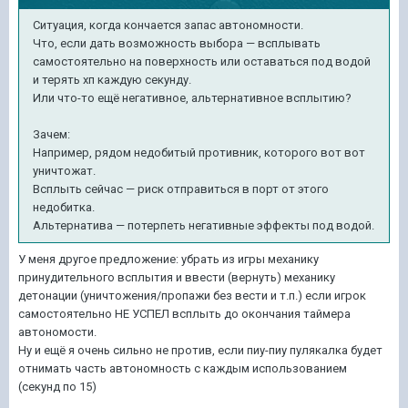
Ситуация, когда кончается запас автономности.
Что, если дать возможность выбора — всплывать
самостоятельно на поверхность или оставаться под водой
и терять хп каждую секунду.
Или что-то ещё негативное, альтернативное всплытию?
Зачем:
Например, рядом недобитый противник, которого вот вот
уничтожат.
Всплыть сейчас — риск отправиться в порт от этого
недобитка.
Альтернатива — потерпеть негативные эффекты под водой.
У меня другое предложение: убрать из игры механику
принудительного всплытия и ввести (вернуть) механику
детонации (уничтожения/пропажи без вести и т.п.) если игрок
самостоятельно НЕ УСПЕЛ всплыть до окончания таймера
автономости.
Ну и ещё я очень сильно не против, если пиу-пиу пулякалка будет
отнимать часть автономность с каждым использованием
(секунд по 15)