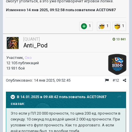
смогут утопиться, а это уже противоречит игровой логике.
Изменено
14 янв 2025, 09:52:58
пользователем ACETON87
1
1
1
[QUANT]
13 841
Anti_Pod
Участник,
Око
12 105 публикаций
13 931 бой
Опубликовано:
14 янв 2025, 09:52:45
#12
В 14.01.2025 в 09:48:42 пользователь
ACETON87
сказал:
Это если у ПЛ 20 000 прочности, то цена 200 ед. прочности в
секунду. 10 секунд под водой ценой 2 000 ед прочности. При
условии что фулл прочность. Как то дороговато. А если
ещё и потрепан был, то вообще труба.