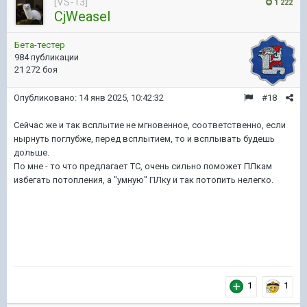
[VS-13]
1 222
CjWeasel
Бета-тестер
984 публикации
21 272 боя
Опубликовано:
14 янв 2025, 10:42:32
#18
Сейчас же и так всплытие не мгновенное, соответственно, если
нырнуть поглубже, перед всплытием, то и всплывать будешь
дольше.
По мне - то что предлагает ТС, очень сильно поможет ПЛкам
избегать потопления, а "умную" ПЛку и так потопить нелегко.
1
1