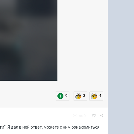
9
3
4
Жалоба
#2
. Я дал в ней ответ, можете с ним ознакомиться.