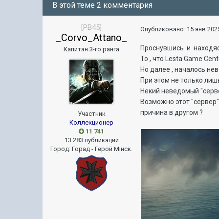
В этой теме 2 комментария
[PB45]
Опубликовано:
15 янв 2025
_Corvo_Attano_
Проснувшись и находясь
Капитан 3-го ранга
То , что Lesta Game Cen
Но далее , началось нев
При этом не только лиш
Некий неведомый "серве
Возможно этот "сервер"
причина в другом ?
Участник
Коллекционер
11 741
13 283 публикации
Город
:
Горад - Герой Мiнск.