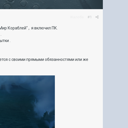
Жалоба
#1
Мир Кораблей" , я включил ПК.
.
ытки .
яется с своими прямыми обязанностями или же