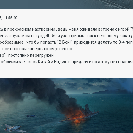
, 11:55:40
 в прекрасном настроении , ведь меня ожидала встреча с игрой "
ter загружается секунд 40-50 я уже привык , как к вечернему закату 
ообразимое , что бы попасть "В Бой!" приходится делать по 3-4 поп
ь все попытки завершаются успешно.
р" , постоянно перегружен .
 обслуживает весь Китай и Индию в придачу и по этому не справл