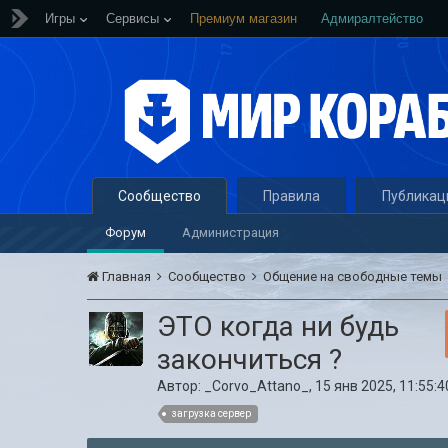
Игры
Сервисы
Премиум магазин
Адмиралтейство
Сообщество
Правила
Публикац
Форум
Администрация
Главная
Сообщество
Общение на свободные темы
ЭТО когда ни будь
закончиться ?
Автор:
_Corvo_Attano_
,
15 янв 2025, 11:55:4
загрузка сервер