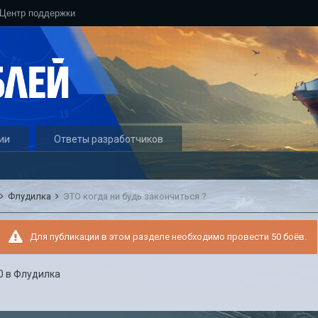
Центр поддержки
ии
Ответы разработчиков
Флудилка
ЭТО когда ни будь закончиться ?
Для публикации в этом разделе необходимо провести 50 боёв.
0
в
Флудилка