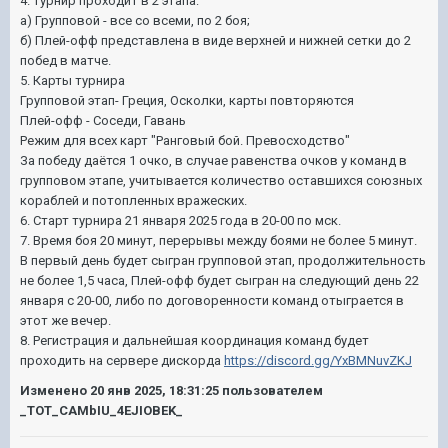
4. Турнир проходит в 2 этапа:
а) Групповой - все со всеми, по 2 боя;
б) Плей-офф представлена в виде верхней и нижней сетки до 2
побед в матче.
5. Карты турнира
Групповой этап- Греция, Осколки, карты повторяются
Плей-офф - Соседи, Гавань
Режим для всех карт "Ранговый бой. Превосходство"
За победу даётся 1 очко, в случае равенства очков у команд в
групповом этапе, учитывается количество оставшихся союзных
кораблей и потопленных вражеских.
6. Старт турнира 21 января 2025 года в 20-00 по мск.
7. Время боя 20 минут, перерывы между боями не более 5 минут.
В первый день будет сыгран групповой этап, продолжительность
не более 1,5 часа, Плей-офф будет сыгран на следующий день 22
января с 20-00, либо по договоренности команд отыграется в
этот же вечер.
8. Регистрация и дальнейшая координация команд будет
проходить на сервере дискорда
https://discord.gg/YxBMNuvZKJ
Изменено
20 янв 2025, 18:31:25
пользователем
_TOT_CAMbIU_4EJIOBEK_