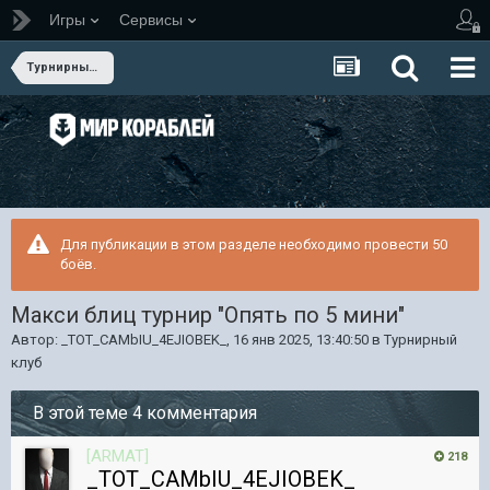
Игры
Сервисы
Турнирный клуб
Для публикации в этом разделе необходимо провести 50
боёв.
Макси блиц турнир "Опять по 5 мини"
Автор:
_TOT_CAMbIU_4EJIOBEK_
,
16 янв 2025, 13:40:50
в
Турнирный
клуб
В этой теме 4 комментария
[ARMAT]
218
_TOT_CAMbIU_4EJIOBEK_