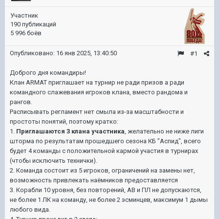
Участник
190 публикаций
5 996 боёв
Опубликовано:
16 янв 2025, 13:40:50
#1
Доброго дня командиры!
Клан ARMAT приглашает на турнир не ради призов а ради
командного слажевания игроков клана, вместо рандома и
рангов.
Расписывать регламент нет смыла из-за масштабности и
простоты понятий, поэтому кратко:
1.
Приглашаются 3 клана участника
, желательно не ниже лиги
шторма по результатам прошедшего сезона КБ "Аспид", всего
будет 4 команды с положительной кармой участия в турнирах
(чтобы исключить технички).
2. Команда состоит из 5 игроков, ограничений на замены нет,
возможность привлекать наёмников предоставляется
3. Корабли 10 уровня, без повторений, АВ и ПЛ не допускаются,
не более 1 ЛК на команду, не более 2 эсминцев, максимум 1 дымы
любого вида.