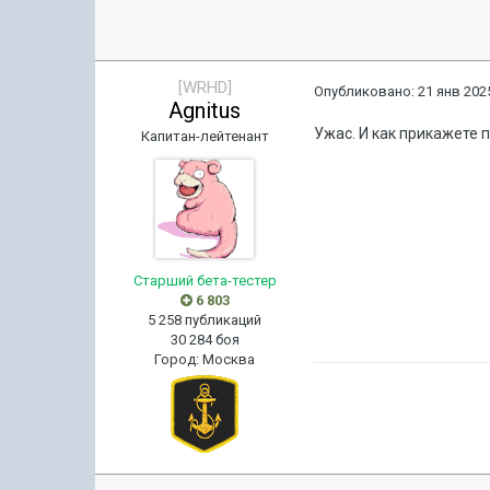
[WRHD]
Опубликовано:
21 янв 2025
Agnitus
Ужас. И как прикажете 
Капитан-лейтенант
Старший бета-тестер
6 803
5 258 публикаций
30 284 боя
Город
:
Москва