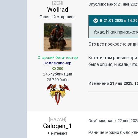
[ZEN]
Опубликовано:
21 янв 2025
Wollrad
Главный старшина
В 21.01.2025 в 14:
Ужас. И как прикажет
Это все прекрасно видн
Старший бета-тестер
Кстати, там раньше пр
Коллекционер
была опция, и жаль, что
200
246 публикаций
25 740 боёв
Изменено
21 янв 2025, 1
[HA7AH]
Опубликовано:
22 янв 2025
Galogen_1
Раньше можно было кли
Лейтенант