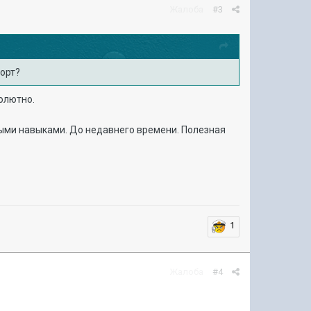
Жалоба
#3
порт?
солютно.
ными навыками. До недавнего времени. Полезная
1
Жалоба
#4