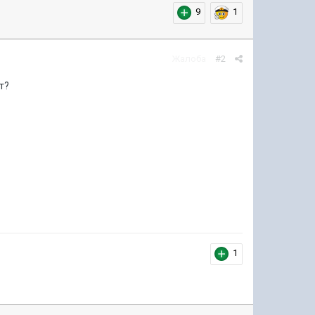
9
1
Жалоба
#2
рт?
1