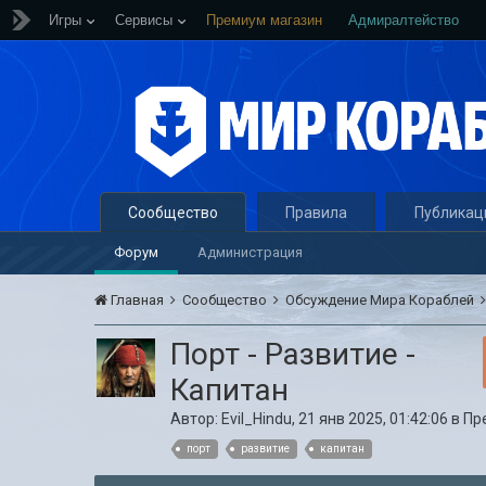
Игры
Сервисы
Премиум магазин
Адмиралтейство
Сообщество
Правила
Публикац
Форум
Администрация
Главная
Сообщество
Обсуждение Мира Кораблей
Порт - Развитие -
Капитан
Автор:
Evil_Hindu
,
21 янв 2025, 01:42:06
в
Пр
порт
развитие
капитан