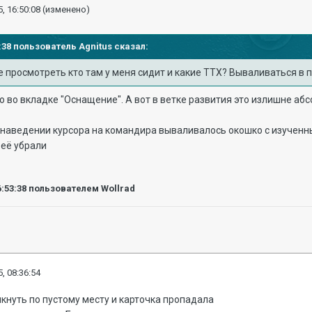
, 16:50:08
(изменено)
29:38 пользователь
Agnitus
сказал:
е просмотреть кто там у меня сидит и какие ТТХ? Вываливаться в 
о во вкладке "Оснащение". А вот в ветке развития это излишне аб
и наведении курсора на командира вываливалось окошко с изучен
 её убрали
6:53:38
пользователем Wollrad
, 08:36:54
кнуть по пустому месту и карточка пропадала