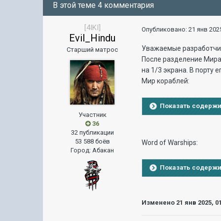
В этой теме 4 комментария
[4IKI]
Опубликовано:
21 янв 2025
Evil_Hindu
Уважаемые разработчи
Старший матрос
Поcле разделение Мира 
на 1/3 экрана. В порту
Мир кораблей:
Показать содерж
Участник
36
32 публикации
53 588 боёв
Word of Warships:
Город
:
Абакан
Показать содерж
Изменено
21 янв 2025, 0