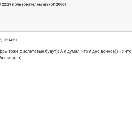
8:22:29
пользователем mvkot120669
, 15:34:51
ифры тоже фиолетовые будут)) А я думал, что я дно донное)) Но чт
 без модов)