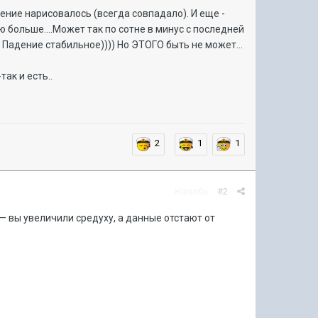
жение нарисовалось (всегда совпадало). И еще -
ю больше....Может так по сотне в минус с последней
 Падение стабильное)))) Но ЭТОГО быть не может...
ак и есть..
2
1
1
Жалоба
#2
 — вы увеличили средуху, а данные отстают от