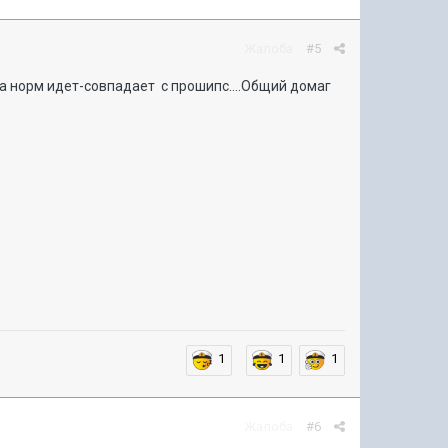
Жалоба
#5
ка норм идет-совпадает с прошипс....Общий домаг
1
1
1
Жалоба
#6