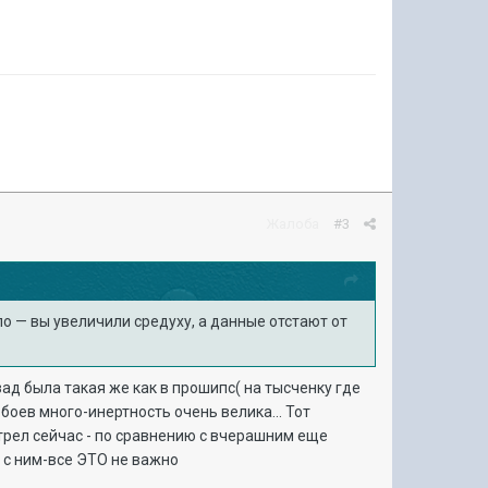
Жалоба
#3
ло — вы увеличили средуху, а данные отстают от
зад была такая же как в прошипс( на тысченку где
боев много-инертность очень велика... Тот
мотрел сейчас - по сравнению с вчерашним еще
ог с ним-все ЭТО не важно