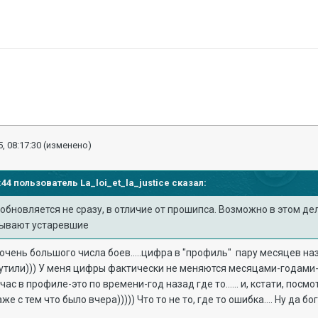
, 08:17:30
(изменено)
22:44 пользователь
La_loi_et_la_justice
сказал:
 обновляется не сразу, в отличие от прошипса. Возможно в этом де
щывают устаревшие
 очень большого числа боев.....цифра в "профиль" пару месяцев на
крутили))) У меня цифры фактически не меняются месяцами-годами-
ас в профиле-это по времени-год назад где то...... и, кстати, пос
 с тем что было вчера))))) Что то не то, где то ошибка.... Ну да б