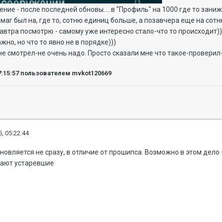
ние - после последней обновы.....в "Профиль" на 1000 где то зани
маг был на, где то, сотню единиц больше, а позавчера еще на сотн
втра посмотрю - самому уже интересно стало-что то происходит))
но, но что то явно не в порядке)))
е смотрел-не очень надо. Просто сказали мне что такое-проверил-т
7:15:57
пользователем mvkot120669
, 05:22:44
бновляется не сразу, в отличие от прошипса. Возможно в этом дело
вают устаревшие