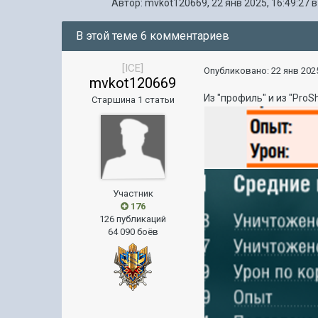
Автор:
mvkot120669
,
22 янв 2025, 16:49:27
В этой теме 6 комментариев
[ICE]
Опубликовано:
22 янв 2025
mvkot120669
Из "профиль" и из "ProSh
Старшина 1 статьи
Участник
176
126 публикаций
64 090 боёв