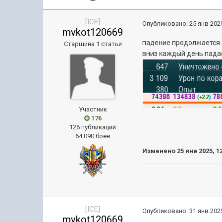
[ICE]
Опубликовано:
25 янв 2025
mvkot120669
падение продолжается..
Старшина 1 статьи
вниз каждый день пада
Участник
176
126 публикаций
64 090 боёв
Изменено
25 янв 2025, 1
[ICE]
Опубликовано:
31 янв 2025
mvkot120669