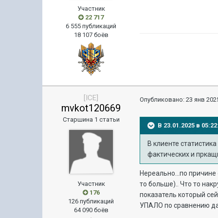
Участник
22 717
6 555 публикаций
18 107 боёв
[ICE]
Опубликовано:
23 янв 2025
mvkot120669
Старшина 1 статьи
В 23.01.2025 в 05:
В клиенте статистика
фактических и прка
Нереально...по причине
Участник
то больше).. Что то на
176
показатель который сейч
126 публикаций
УПАЛО по сравнению даже
64 090 боёв