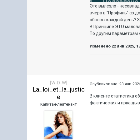
Это вылезло - несовпаде
вчера в "Профиль" ср.до
обновы каждый день? За
В Принципе ЭТО маловаж
По другим параметрам н
Изменено
22 янв 2025, 1
[W-D-W]
Опубликовано:
23 янв 2025
La_loi_et_la_justic
e
В клиенте статистика о
фактических и пркащы
Капитан-лейтенант