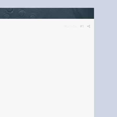
Жалоба
#1