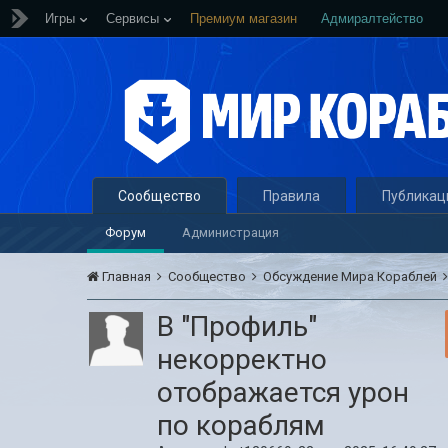
Игры
Сервисы
Премиум магазин
Адмиралтейство
Сообщество
Правила
Публикац
Форум
Администрация
Главная
Сообщество
Обсуждение Мира Кораблей
В "Профиль"
некорректно
отображается урон
по кораблям