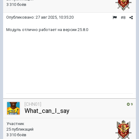
3 310 боёв
Опубликовано:
27 авг 2025, 10:35:20
#8
Модуль отлично работает на версии 25.8.0
[CHN01]
9
What_can_I_say
Участник
25 публикаций
3 310 боёв