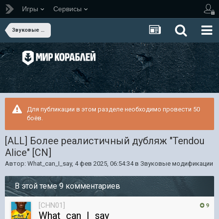
Игры
Сервисы
Звуковые модификации
Для публикации в этом разделе необходимо провести 50
боёв.
[ALL] Более реалистичный дубляж "Tendou
Alice" [CN]
Автор:
What_can_I_say
,
4 фев 2025, 06:54:34
в
Звуковые модификации
В этой теме 9 комментариев
[CHN01]
9
What_can_I_say