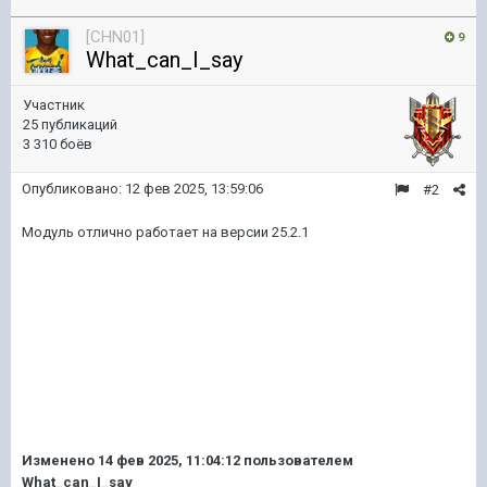
[CHN01]
9
What_can_I_say
Участник
25 публикаций
3 310 боёв
Опубликовано:
12 фев 2025, 13:59:06
#2
Модуль отлично работает на версии 25.2.1
Изменено
14 фев 2025, 11:04:12
пользователем
What_can_I_say