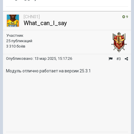
[CHN01]
9
What_can_I_say
Участник
25 публикаций
3 310 боёв
Опубликовано:
13 мар 2025, 15:17:26
#3
Модуль отлично работает на версии 25.3.1