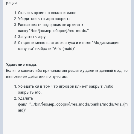
рации!
Скачать архив по ссылке выше.
Убедиться что игра закрыта.
Распаковать содержи
мое архива в
папку
“/
bin
/[номер_сборки]/
res
_
mods
/”
Запустить игру.
Открыть меню настроек звука и в поле "Модификация
озвучки" в
ыбрать
“
Aris_(maid)
”
Удаление мода:
Если по каким-либо причинам вы решите у далить данный мод, то
выполняем действия по пунктам.
Уб едить ся в том что игровой клиент закрыт, либо
закрыть его.
Удалить
файл “.../bin/[номер_сборки]/res_mods/banks/mods/Aris_(m
aid)”