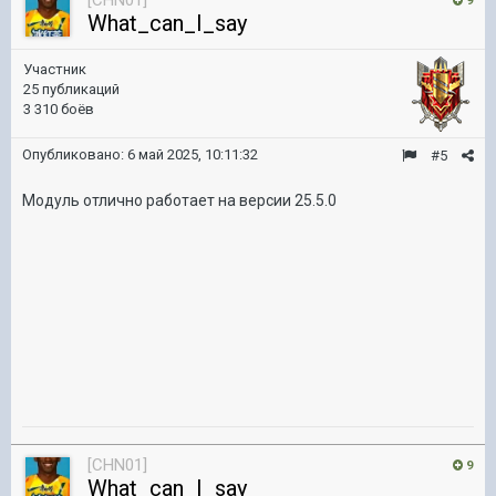
[CHN01]
9
What_can_I_say
Участник
25 публикаций
3 310 боёв
Опубликовано:
6 май 2025, 10:11:32
#5
Модуль отлично работает на версии 25.5.0
[CHN01]
9
What_can_I_say