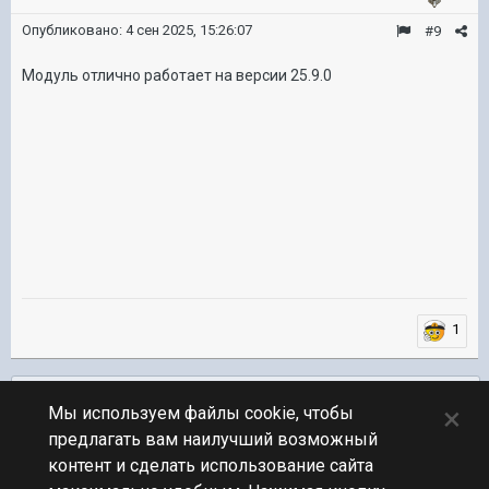
Опубликовано:
4 сен 2025, 15:26:07
#9
Модуль отлично работает на версии 25.9.0
1
Подписчики
0
×
Мы используем файлы cookie, чтобы
предлагать вам наилучший возможный
ПЕРЕЙТИ К СПИСКУ ТЕМ
контент и сделать использование сайта
Звуковые модификации