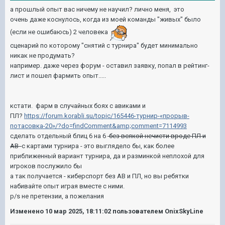
а прошлый опыт вас ничему не научил? лично меня, это
очень даже коснулось, когда из моей команды "живых" было
(если не ошибаюсь) 2 человека
сценарий по которому "снятий с турнира" будет минимально
никак не продумать?
например. даже через форум - оставил заявку, попал в рейтинг-
лист и пошел фармить опыт.....
кстати. фарм в случайных боях с авиками и
ПЛ?
https://forum.korabli.su/topic/165446-турнир-«прорыв-
потасовка-20»/?do=findComment&amp;comment=7114993
сделать отдельный блиц 6 на 6
без всякой нечисти вроде ПЛ и
АВ
с картами турнира - это выглядело бы, как более
приближенный вариант турнира, да и разминкой неплохой для
игроков послужило бы
а так получается - киберспорт без АВ и ПЛ, но вы ребятки
набивайте опыт играя вместе с ними.
p/s не претензии, а пожелания
Изменено
10 мар 2025, 18:11:02
пользователем OnixSkyLine