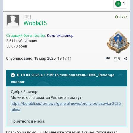
1
[RE]
3 777
Wobla35
Старший бета-тестер
,
Коллекционер
2 511 публикация
50 678 боёв
Опубликовано:
18 мар 2025, 19:17:11
#19
В 18.03.2025 в 17:35:16 пользователь
HMS_Revenge
сказал:
Добрый вечер.
Можите ознакомится Регламентом тут.
https://korabli.su/ru/news/general-news/proriv-potasovka-2025-
rules/
Приятного вечера.
Спасибо за помощь. Но мне уже ответил. Гутьен. Сутки назад.