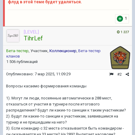
флуд в этой теме будет удаляться.
1
[LEVEL]
1 227
TihrLef
Бета-тестер
, Участник,
Коллекционер
,
Бета-тестер
кланов
1 506 публикаций
Опубликовано:
7 мар 2025, 11:09:29
#2
Вопросы касаемо формирования команды
1). Могут ли люди, посеянные автоматически в 288 мест,
отказаться от участия в турнире после итогового
распределения? Будут ли какие-то санкции к таким участникам?
2). Будут ли какие-то санкции к участникам, заявившимся на
турнир и не пришедшим на него?
3). Если командир с 32 места отказывается быть командиром -
он оказывается на 33 месте? На 289? Вылетает насовсем?