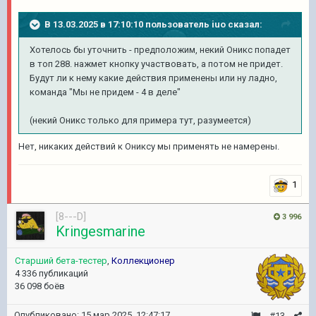
В 13.03.2025 в 17:10:10 пользователь
iuo
сказал:
Хотелось бы уточнить - предположим, некий Оникс попадет
в топ 288. нажмет кнопку участвовать, а потом не придет.
Будут ли к нему какие действия применены или ну ладно,
команда "Мы не придем - 4 в деле"
(некий Оникс только для примера тут, разумеется)
Нет, никаких действий к Ониксу мы применять не намерены.
1
[8---D]
3 996
Kringesmarine
Старший бета-тестер
,
Коллекционер
4 336 публикаций
36 098 боёв
Опубликовано:
15 мар 2025, 12:47:17
#13