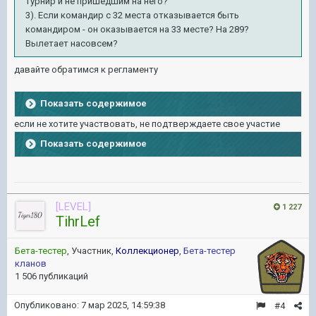
турнир и не пришедшим на него?
3). Если командир с 32 места отказывается быть
командиром - он оказывается на 33 месте? На 289?
Вылетает насовсем?
давайте обратимся к регламенту
Показать содержимое
если не хотите участвовать, не подтверждаете свое участие
Показать содержимое
[LEVEL]
1 227
TihrLef
Бета-тестер
, Участник,
Коллекционер
,
Бета-тестер
кланов
1 506 публикаций
Опубликовано:
7 мар 2025, 14:59:38
#4