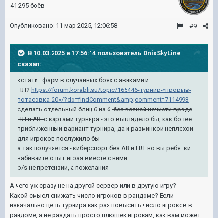
41 295 боёв
Опубликовано:
11 мар 2025, 12:06:58
#9
В 10.03.2025 в 17:56:14 пользователь
OnixSkyLine
сказал:
кстати. фарм в случайных боях с авиками и
ПЛ?
https://forum.korabli.su/topic/165446-турнир-«прорыв-
потасовка-20»/?do=findComment&amp;comment=7114993
сделать отдельный блиц 6 на 6
без всякой нечисти вроде
ПЛ и АВ
с картами турнира - это выглядело бы, как более
приближенный вариант турнира, да и разминкой неплохой
для игроков послужило бы
а так получается - киберспорт без АВ и ПЛ, но вы ребятки
набивайте опыт играя вместе с ними.
p/s не претензии, а пожелания
А чего уж сразу не на другой сервер или в другую игру?
Какой смысл снижать число игроков в рандоме? Если
изначально цель турнира как раз повысить число игроков в
рандоме, а не раздать просто плюшек игрокам, как вам может