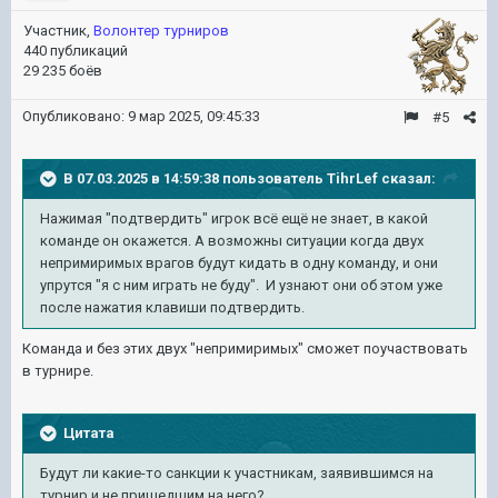
Участник,
Волонтер турниров
440 публикаций
29 235 боёв
Опубликовано:
9 мар 2025, 09:45:33
#5
В 07.03.2025 в 14:59:38 пользователь
TihrLef
сказал:
Нажимая "подтвердить" игрок всё ещё не знает, в какой
команде он окажется. А возможны ситуации когда двух
непримиримых врагов будут кидать в одну команду, и они
упрутся "я с ним играть не буду". И узнают они об этом уже
после нажатия клавиши подтвердить.
Команда и без этих двух "непримиримых" сможет поучаствовать
в турнире.
Цитата
Будут ли какие-то санкции к участникам, заявившимся на
турнир и не пришедшим на него?