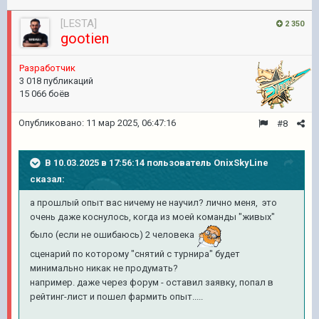
[LESTA]
2 350
gootien
Pазработчик
3 018 публикаций
15 066 боёв
Опубликовано:
11 мар 2025, 06:47:16
#8
В 10.03.2025 в 17:56:14 пользователь
OnixSkyLine
сказал:
а прошлый опыт вас ничему не научил? лично меня, это
очень даже коснулось, когда из моей команды "живых"
было (если не ошибаюсь) 2 человека
сценарий по которому "снятий с турнира" будет
минимально никак не продумать?
например. даже через форум - оставил заявку, попал в
рейтинг-лист и пошел фармить опыт.....