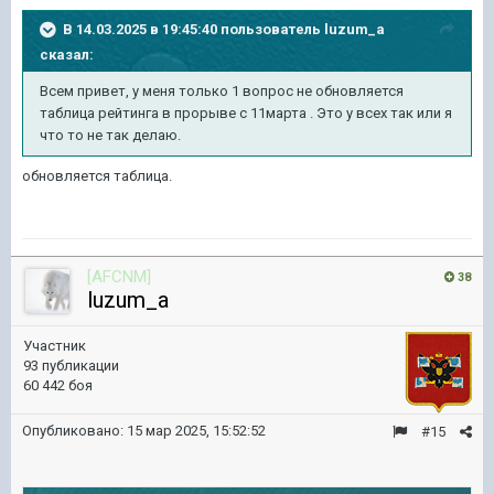
В 14.03.2025 в 19:45:40 пользователь
luzum_a
сказал:
Всем привет, у меня только 1 вопрос не обновляется
таблица рейтинга в прорыве с 11марта . Это у всех так или я
что то не так делаю.
обновляется таблица.
[AFCNM]
38
luzum_a
Участник
93 публикации
60 442 боя
Опубликовано:
15 мар 2025, 15:52:52
#15