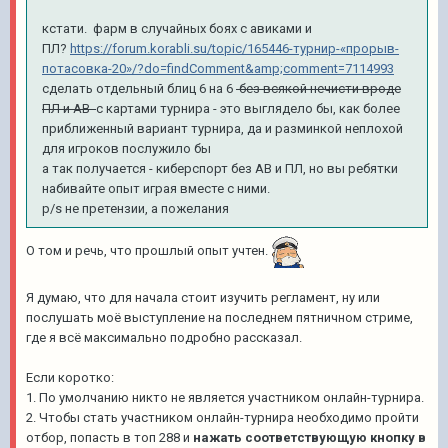
кстати. фарм в случайных боях с авиками и
ПЛ?
https://forum.korabli.su/topic/165446-турнир-«прорыв-
потасовка-20»/?do=findComment&amp;comment=7114993
сделать отдельный блиц 6 на 6
без всякой нечисти вроде
ПЛ и АВ
с картами турнира - это выглядело бы, как более
приближенный вариант турнира, да и разминкой неплохой
для игроков послужило бы
а так получается - киберспорт без АВ и ПЛ, но вы ребятки
набивайте опыт играя вместе с ними.
p/s не претензии, а пожелания
О том и речь, что прошлый опыт учтен.
Я думаю, что для начала стоит изучить регламент, ну или
послушать моё выступление на последнем пятничном стриме,
где я всё максимально подробно рассказал.
Если коротко:
1. По умолчанию никто не является участником онлайн-турнира.
2. Чтобы стать участником онлайн-турнира необходимо пройти
отбор, попасть в топ 288 и
нажать соответствующую кнопку в