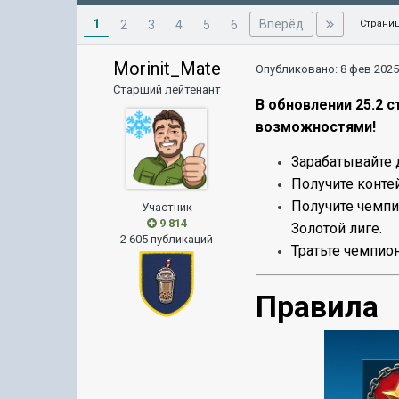
1
Вперёд
2
3
4
5
6
Страниц
Morinit_Mate
Опубликовано:
8 фев 2025
Старший лейтенант
В обновлении 25.2 
возможностями!
Зарабатывайте 
Получите конте
Получите чемпио
Участник
9 814
Золотой лиге.
2 605 публикаций
Тратьте чемпио
Правила