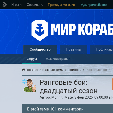
Игры
Сервисы
Премиум магазин
Адмиралтейство
Сообщество
Правила
Публикац
Форум
Администрация
Главная
Важные темы
Новости
Ранговые бои: д
Ранговые бои:
двадцатый сезон
Автор:
Morinit_Mate
,
8 фев 2025, 09:00:00
в
В этой теме 101 комментарий