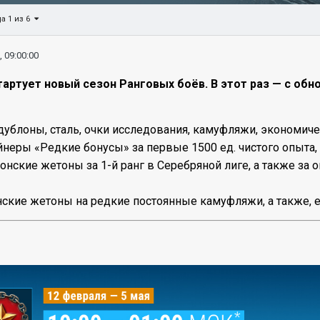
а 1 из 6
, 09:00:00
стартует новый сезон Ранговых боёв. В этот раз — с о
дублоны, сталь, очки исследования, камуфляжи, экономич
йнеры «Редкие бонусы» за первые 1500 ед. чистого опыта, 
нские жетоны за 1-й ранг в Серебряной лиге, а также за о
нские жетоны на редкие постоянные камуфляжи, а также, е