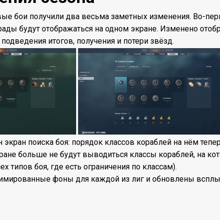
вые бои получили два весьма заметных изменения. Во-пер
грады будут отображаться на одном экране. Изменено отобр
 подведения итогов, получения и потери звёзд.
 экран поиска боя: порядок классов кораблей на нём тепе
кране больше не будут выводиться классы кораблей, на ко
сех типов боя, где есть ограничения по классам).
имированные фоны для каждой из лиг и обновлены вспл