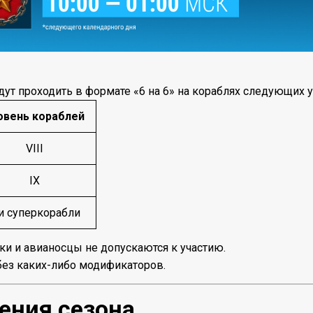
дут проходить в формате «6 на 6» на кораблях следующих у
овень кораблей
VIII
IX
и суперкорабли
и и авианосцы не допускаются к участию.
без каких-либо модификаторов.
ения сезона