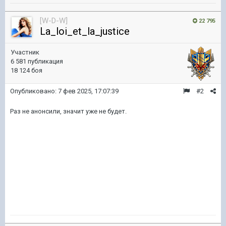
[W-D-W]
22 795
La_loi_et_la_justice
Участник
6 581 публикация
18 124 боя
Опубликовано:
7 фев 2025, 17:07:39
#2
Раз не анонсили, значит уже не будет.