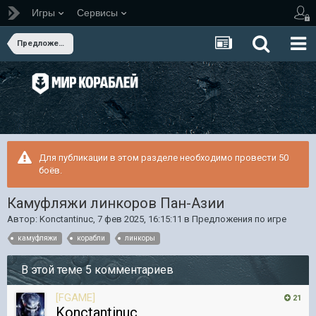
Игры
Сервисы
Предложения по игре
Для публикации в этом разделе необходимо провести 50
боёв.
Камуфляжи линкоров Пан-Азии
Автор:
Konctantinuc
,
7 фев 2025, 16:15:11
в
Предложения по игре
камуфляжи
корабли
линкоры
В этой теме 5 комментариев
[FGAME]
21
Konctantinuc