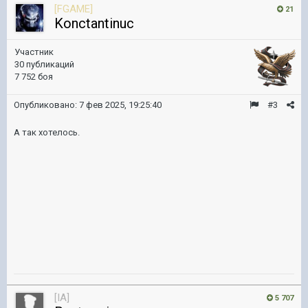
[FGAME]
21
Konctantinuc
Участник
30 публикаций
7 752 боя
Опубликовано:
7 фев 2025, 19:25:40
#3
А так хотелось.
[IA]
5 707