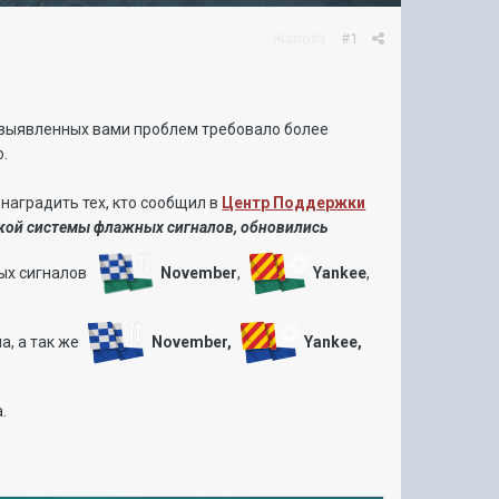
Жалоба
#1
 выявленных вами проблем требовало более
о.
наградить тех, кто сообщил в
Центр Поддержки
ткой системы флажных сигналов, обновились
ных сигналов
November
,
Yankee
,
а, а так же
November,
Yankee,
.