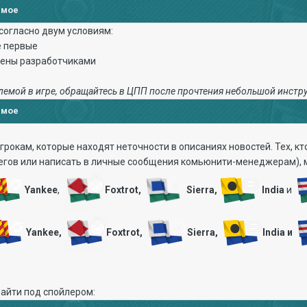
имое
 согласно двум условиям:
е первые
дены разработчиками
лемой в игре , обращайтесь в ЦПП после прочтения небольшой инстр
имое
рокам, которые находят неточности в описаниях новостей. Тех, кт
тегов или написать в личные сообщения комьюнити-менеджерам),
Yankee
,
Foxtrot,
Sierra,
I
ndia
и
Yankee,
Foxtrot,
Sierra,
India и
найти под спойлером: