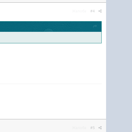
Жалоба
#4
Жалоба
#5