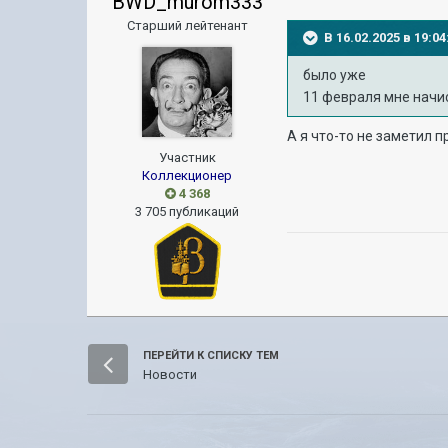
BWD_murom333
Старший лейтенант
В 16.02.2025 в 19:
было уже
11 февраля мне начи
А я что-то не заметил п
Участник
Коллекционер
4 368
3 705 публикаций
ПЕРЕЙТИ К СПИСКУ ТЕМ
Новости