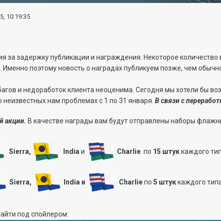
5, 10:19:35
ия за задержку публикации и награждения. Некоторое количество
 Именно поэтому новость о наградах публикуем позже, чем обычн
агов и недоработок клиента неоценима. Сегодня мы хотели бы воз
о неизвестных нам проблемах с 1 по 31 января.
В связи с перерабо
й акции.
В качестве награды вам будут отправлены наборы флаж
Sierra,
I
ndia
и
Charlie
по
15 штук
каждого тип
Sierra,
India и
Charlie
по
5 штук
каждого типа
найти под спойлером: