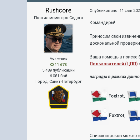
Rushcore
Опубликовано:
11 фев 202
Постил мемы про Седого
Командиры!
Приносим свои извинен
доскональной проверки.
Ваша помощь в поиске б
Участник
Пользователей (ЦПП)
11 678
5 489 публикаций
6 081 бой
награды в рамках данно
Город
:
Санкт-Петербург
Foxtrot,
Foxtrot,
Список игроков можно 