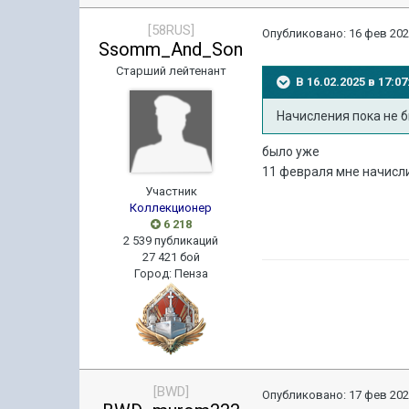
[58RUS]
Опубликовано:
16 фев 202
Ssomm_And_Son
Старший лейтенант
В 16.02.2025 в 17:
Начисления пока не 
было уже
11 февраля мне начисл
Участник
Коллекционер
6 218
2 539 публикаций
27 421 бой
Город
:
Пенза
[BWD]
Опубликовано:
17 фев 202