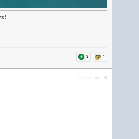
ие!
3
1
Жалоба
#2