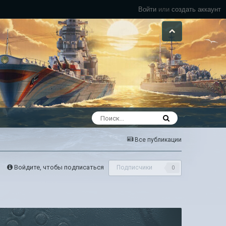
Войти
или
создать аккаунт
Все публикации
Войдите, чтобы подписаться
Подписчики
0