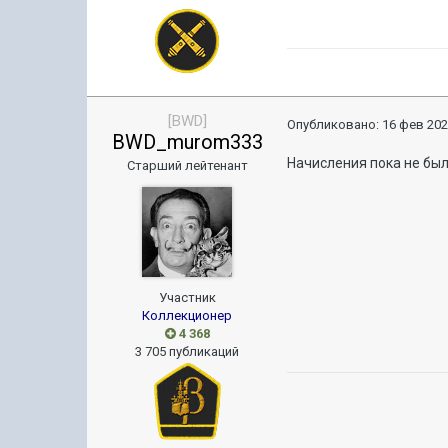
[BWD]
Опубликовано:
16 фев 202
BWD_murom333
Начисления пока не бы
Старший лейтенант
Участник
Коллекционер
4 368
3 705 публикаций