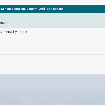
04:43 пользователь
Ssomm_And_Son
сказал:
слили
рибавки. Ну ладно.