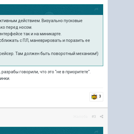
еактивным действием. Визуально пусковые
ко перед носом.
интерфейсе так и на миникарте.
сближать с ПЛ, маневрировать и поразить ее
крейсер. Там должен быть поворотный механизм!)
, разрабы говорили, что это "не в приоритете".
инки.
3
Жалоба
#3