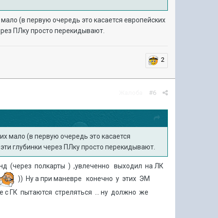
их мало (в первую очередь это касается европейских
через ПЛку просто перекидывают.
2
Жалоба
#6
и их мало (в первую очередь это касается
 эти глубинки через ПЛку просто перекидывают.
ланд (через полкарты ) ,увлеченно выходил на ЛК
)) Ну а при маневре конечно у этих ЭМ
е с ГК пытаются стреляться ... ну должно же