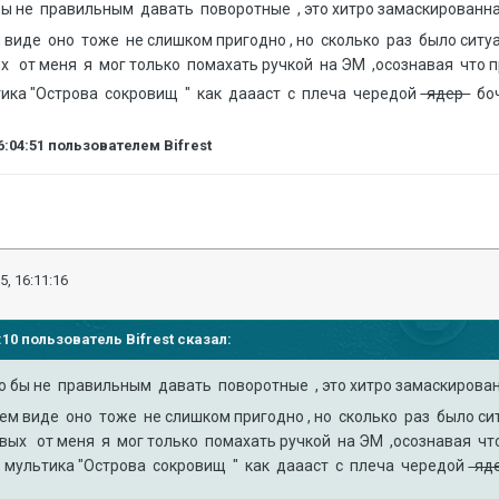
бы не правильным давать поворотные , это хитро замаскирова
 виде оно тоже не слишком пригодно , но сколько раз было ситу
х от меня я мог только помахать ручкой на ЭМ ,осознавая что п
ьтика "Острова сокровищ " как даааст с плеча чередой
ядер
боч
6:04:51
пользователем Bifrest
5, 16:11:16
04:10 пользователь
Bifrest
сказал:
ло бы не правильным давать поворотные , это хитро замаскиро
ем виде оно тоже не слишком пригодно , но сколько раз было си
вых от меня я мог только помахать ручкой на ЭМ ,осознавая что
из мультика "Острова сокровищ " как даааст с плеча чередой
яд