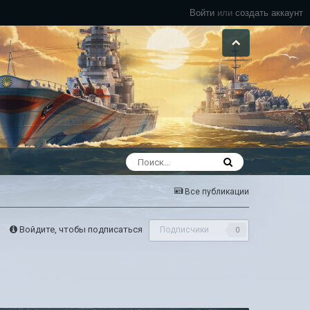
Войти
или
создать аккаунт
Все публикации
Войдите, чтобы подписаться
Подписчики
0