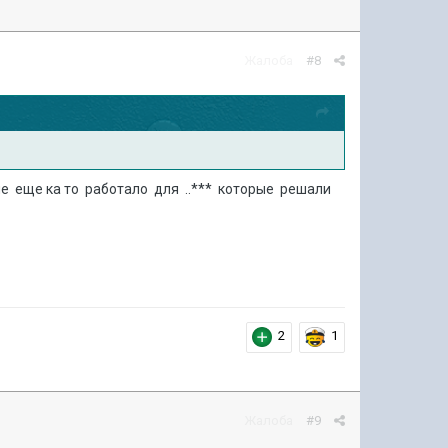
Жалоба
#8
ние еще ка то работало для ..*** которые решали
2
1
Жалоба
#9