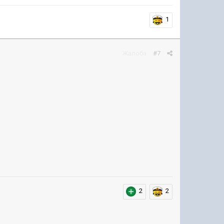
1
Жалоба
#7
2
2