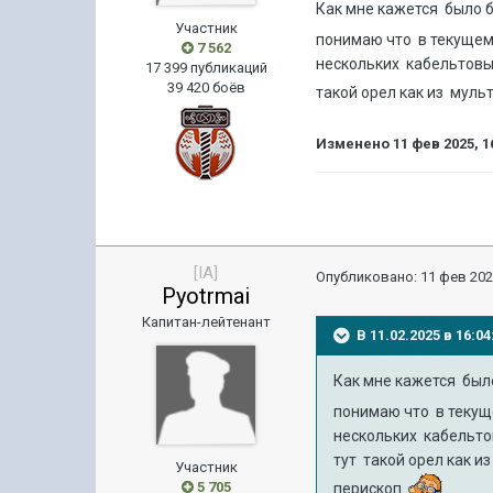
Как мне кажется было 
Участник
понимаю что в текущем
7 562
нескольких кабельтовы
17 399 публикаций
39 420 боёв
такой орел как из мул
Изменено
11 фев 2025, 1
[IA]
Опубликовано:
11 фев 202
Pyotrmai
Капитан-лейтенант
В 11.02.2025 в 16:
Как мне кажется бы
понимаю что в текущ
нескольких кабельто
тут такой орел как 
Участник
5 705
перископ