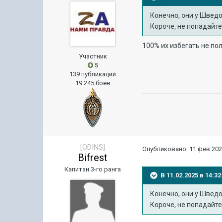
Конечно, они у Швед
Короче, не попадайте
100% их избегать не по
Участник
5
139 публикаций
19 245 боёв
[ODINS]
Опубликовано:
11 фев 202
Bifrest
Капитан 3-го ранга
В 11.02.2025 в 14:
Конечно, они у Швед
Короче, не попадайте