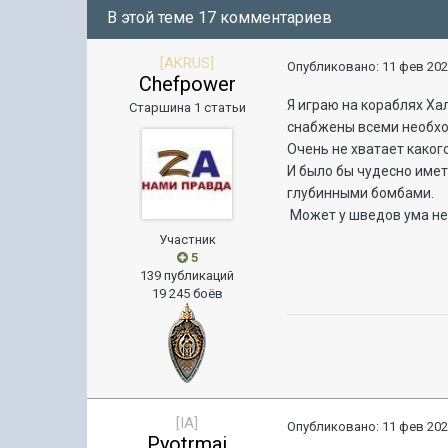
В этой теме 17 комментариев
[AKRUS]
Опубликовано:
11 фев 202
Chefpower
Я играю на кораблях Ха
Старшина 1 статьи
снабжены всеми необхо
Очень не хватает какого
И было бы чудесно име
глубинными бомбами.
Может у шведов ума не 
Участник
5
139 публикаций
19 245 боёв
[IA]
Опубликовано:
11 фев 202
Pyotrmai