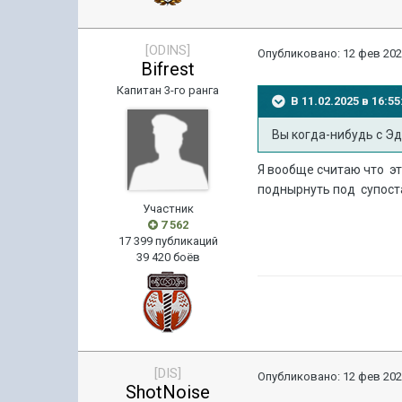
[ODINS]
Опубликовано:
12 фев 202
Bifrest
Капитан 3-го ранга
В 11.02.2025 в 16:
Вы когда-нибудь с Эд
Я вообще считаю что эт
поднырнуть под супоста
Участник
7 562
17 399 публикаций
39 420 боёв
[DIS]
Опубликовано:
12 фев 202
ShotNoise