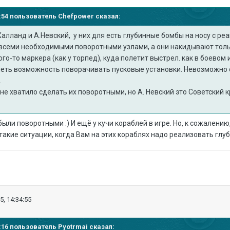
27:54 пользователь
Chefpower
сказал:
Халланд и А.Невский, у них для есть глубинные бомбы на носу с р
всеми необходимыми поворотными узлами, а они накидывают толь
ого-то маркера (как у торпед), куда полетит выстрел. как в боевом 
меть возможность поворачивать пусковые установки. Невозможно 
.
е хватило сделать их поворотными, но А. Невский это Советский 
 были поворотными
:) И ещё у кучи кораблей в игре. Но, к сожалению
 такие ситуации, когда Вам на этих кораблях надо реализовать глуб
5, 14:34:55
32:16 пользователь
Pyotrmai
сказал: