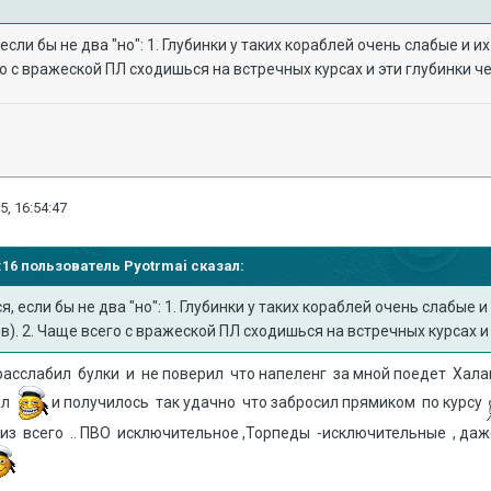
 если бы не два "но": 1. Глубинки у таких кораблей очень слабые и 
го с вражеской ПЛ сходишься на встречных курсах и эти глубинки 
5, 16:54:47
11:16 пользователь
Pyotrmai
сказал:
я, если бы не два "но": 1. Глубинки у таких кораблей очень слабые 
). 2. Чаще всего с вражеской ПЛ сходишься на встречных курсах и
я расслабил булки и не поверил что напеленг за мной поедет Ха
ал
и получилось так удачно что забросил прямиком по курсу
из всего .. ПВО исключительное ,Торпеды -исключительные , даж