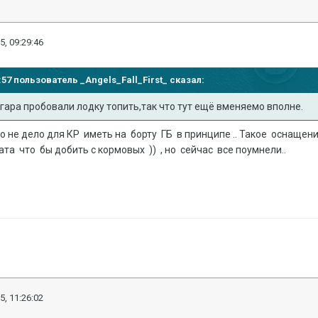
5, 09:29:46
55:57 пользователь
_Angels_Fall_First_
сказал:
гара пробовали лодку топить,так что тут ещё вменяемо вполне.
о не дело для КР иметь на борту ГБ в принципе .. Такое оснаще
та что бы добить с кормовых )) , но сейчас все поумнели..
5, 11:26:02