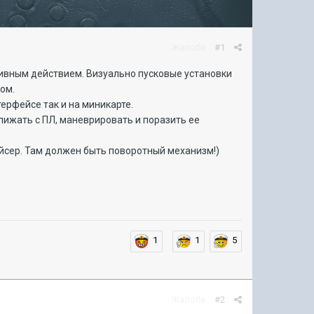
Жалоба
#1
ктивным действием. Визуально пусковые установки
ом.
терфейсе так и на миникарте.
ижать с ПЛ, маневрировать и поразить ее
ейсер. Там должен быть поворотный механизм!)
1
1
5
Жалоба
#2