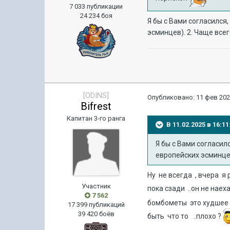
7 033 публикации
24 234 боя
Я бы с Вами согласился,
эсминцев). 2. Чаще все
[ODINS]
Опубликовано:
11 фев 202
Bifrest
Капитан 3-го ранга
В 11.02.2025 в 16:
Я бы с Вами согласилс
европейских эсминцев
Ну не всегда , вчера 
Участник
пока сзади ..он не наех
7 562
бомбометы это худшее 
17 399 публикаций
39 420 боёв
быть что то ..плохо ?