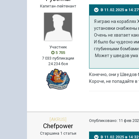
Капитан-лейтенант
В 11.02.2025 в 14:
Я играю на кораблях 
установки снабжены 
Очень не хватает как
И было бы чудесно и
Участник
глубинными бомбами
5 705
Может у шведов ума н
7 033 публикации
24 234 боя
Конечно, они у Шведов
Короче, не попадайте в
[AKRUS]
Опубликовано:
11 фев 202
Chefpower
Старшина 1 статьи
В 11.02.2025 в 14: