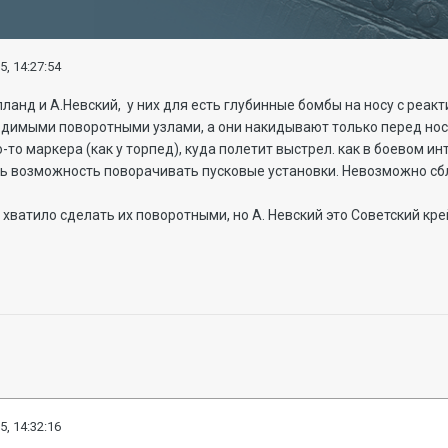
5, 14:27:54
лланд и А.Невский, у них для есть глубинные бомбы на носу с реа
димыми поворотными узлами, а они накидывают только перед нос
-то маркера (как у торпед), куда полетит выстрел. как в боевом ин
ть возможность поворачивать пусковые установки. Невозможно сбл
хватило сделать их поворотными, но А. Невский это Советский кр
5, 14:32:16