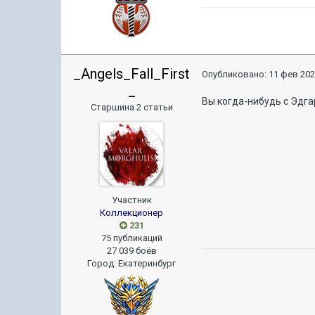
_Angels_Fall_First
Опубликовано:
11 фев 202
_
Вы когда-нибудь с Эдга
Старшина 2 статьи
Участник
Коллекционер
231
75 публикаций
27 039 боёв
Город
:
Екатеринбург