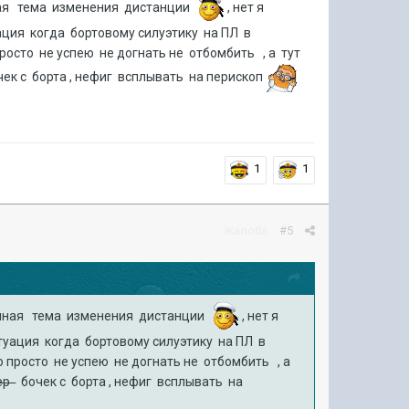
нная тема изменения дистанции
, нет я
ация когда бортовому силуэтику на ПЛ в
росто не успею не догнать не отбомбить , а тут
ек с борта , нефиг всплывать на перископ
1
1
Жалоба
#5
ванная тема изменения дистанции
, нет я
туация когда бортовому силуэтику на ПЛ в
 просто не успею не догнать не отбомбить , а
ер
бочек с борта , нефиг всплывать на