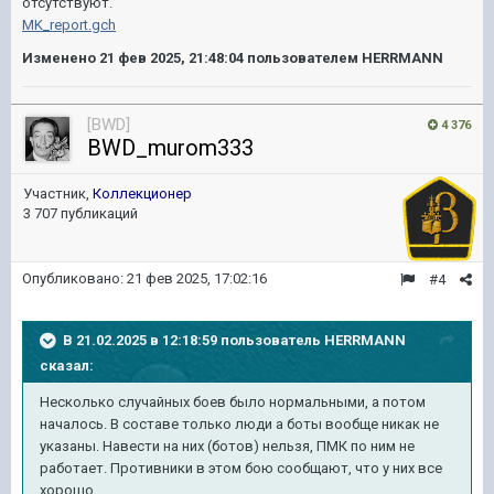
отсутствуют.
MK_report.gch
Изменено
21 фев 2025, 21:48:04
пользователем HERRMANN
[BWD]
4 376
BWD_murom333
Участник,
Коллекционер
3 707 публикаций
Опубликовано:
21 фев 2025, 17:02:16
#4
В 21.02.2025 в 12:18:59 пользователь
HERRMANN
сказал:
Несколько случайных боев было нормальными, а потом
началось. В составе только люди а боты вообще никак не
указаны. Навести на них (ботов) нельзя, ПМК по ним не
работает. Противники в этом бою сообщают, что у них все
хорошо.