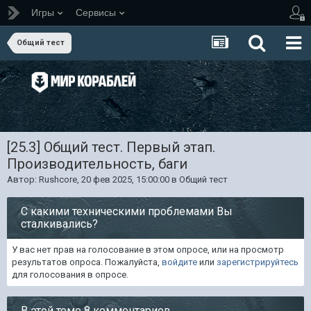
Игры
Сервисы
Общий тест
[25.3] Общий тест. Первый этап.
Производительность, баги
Автор:
Rushcore
,
20 фев 2025, 15:00:00
в
Общий тест
С какими техническими проблемами Вы
сталкивались?
У вас нет прав на голосование в этом опросе, или на просмотр
результатов опроса. Пожалуйста,
войдите
или
зарегистрируйтесь
для голосования в опросе.
В этой теме 8 комментариев