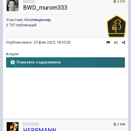
[BWD]
4 376
BWD_murom333
Участник,
Коллекционер
3 707 публикаций
Опубликовано:
20 фев 2025, 18:20:02
#2
Аларм!
Показать содержимое
[OPERA]
2 908
HERRMANN