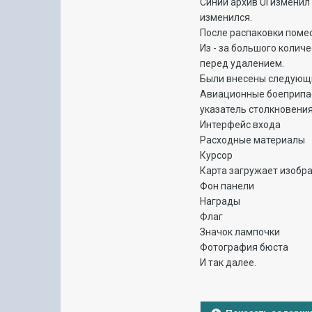
Синий архив UI измени
изменился.
После распаковки помес
Из - за большого количе
перед удалением.
Были внесены следующ
Авиационные боеприп
указатель столкновени
Интерфейс входа
Расходные материалы
Курсор
Карта загружает изобр
Фон панели
Награды
Флаг
Значок лампочки
Фотография бюста
И так далее.