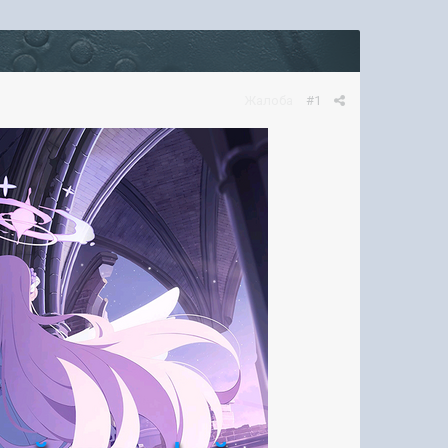
Жалоба
#1