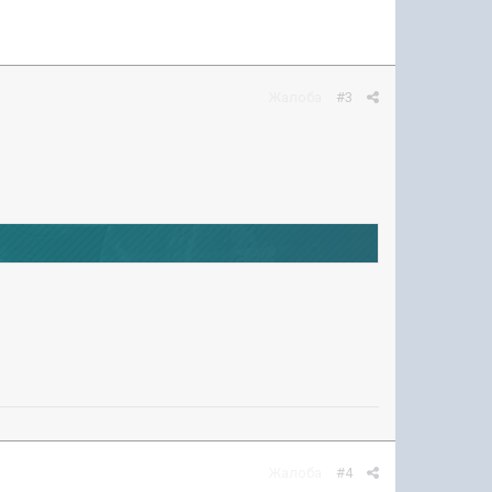
Жалоба
#3
Жалоба
#4