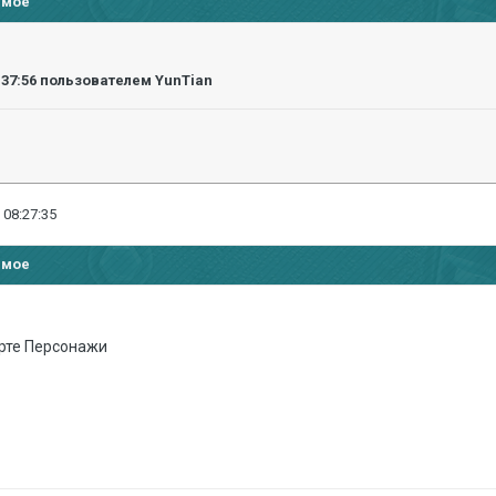
имое
:37:56
пользователем YunTian
 08:27:35
имое
рте Персонажи