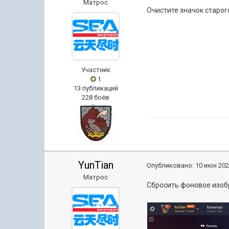
Матрос
Очистите значок старог
Участник
1
13 публикаций
228 боёв
YunTian
Опубликовано:
10 июн 202
Матрос
Сбросить фоновое изо