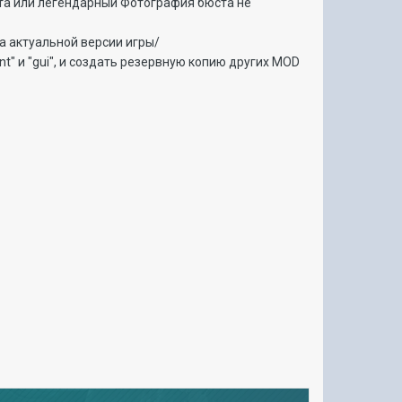
та или легендарный Фотография бюста не
а актуальной версии игры/
nt" и "gui", и создать резервную копию других MOD