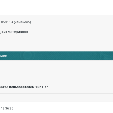
 06:31:54
(изменено)
дных материалов
имое
:33:56
пользователем YunTian
 13:36:35