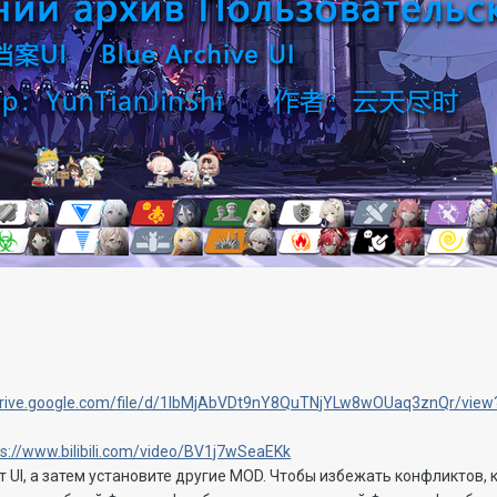
/drive.google.com/file/d/1lbMjAbVDt9nY8QuTNjYLw8wOUaq3znQr/view
ps://www.bilibili.com/video/BV1j7wSeaEKk
т UI, а затем установите другие MOD. Чтобы избежать конфликтов, 