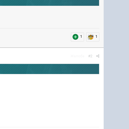
1
1
Жалоба
#2