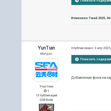
Показать содерж
Изменено
7 май 2025, 06
YunTian
Опубликовано:
3 апр 2025,
Матрос
Показать содерж
Добавление фона на ка
Участник
1
13 публикаций
228 боёв