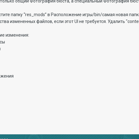
л только общий Фотография бюста, а специальный Фотография бюс
тите папку “res_mods” в Расположение игры/bin/самая новая папк
ства измененных файлов, если этот UI не требуется. Удалить "conte
ие изменения:
асы
я
ажения