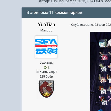
Автор:
YunTian
,
23 фев 2025, 19:41:54
в
Сбо
В этой теме 11 комментариев
YunTian
Опубликовано:
23 фев 202
Матрос
Участник
1
13 публикаций
228 боёв