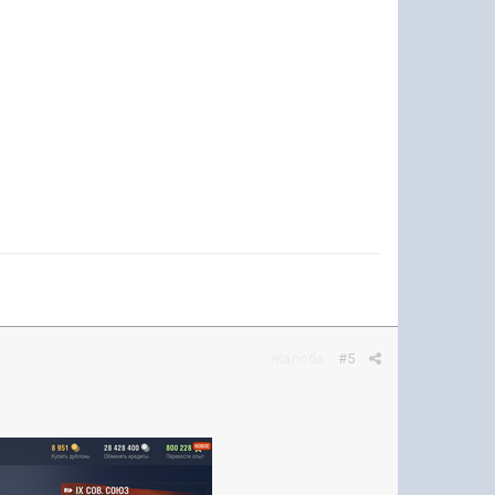
Жалоба
#5