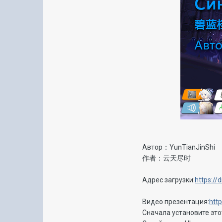
Автор：YunTianJinShi
作者：云天尽时
Адрес загрузки:
https:/
Видео презентация:
htt
Сначала установите это