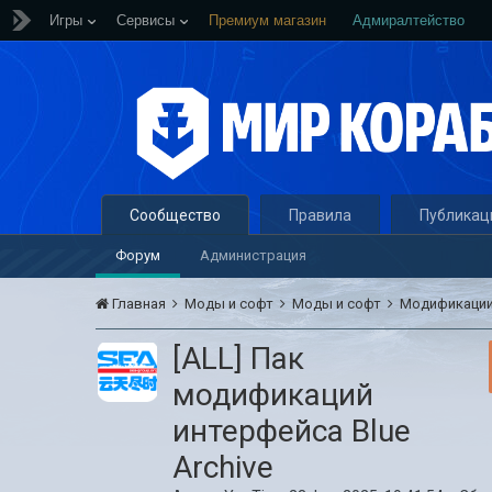
Игры
Сервисы
Премиум магазин
Адмиралтейство
Сообщество
Правила
Публикац
Форум
Администрация
Главная
Моды и софт
Моды и софт
Модификации
[ALL] Пак
модификаций
интерфейса Blue
Archive