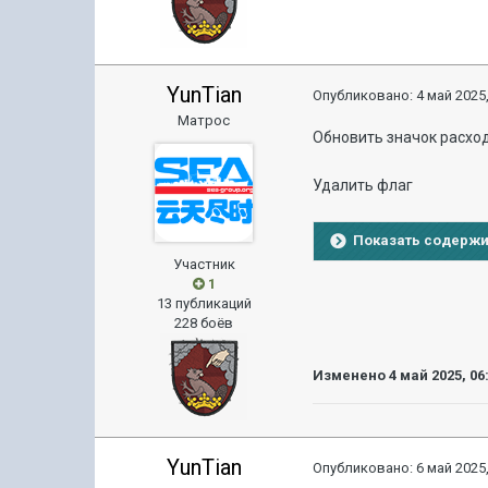
YunTian
Опубликовано:
4 май 2025,
Матрос
Обновить значок расхо
Удалить флаг
Показать содерж
Участник
1
13 публикаций
228 боёв
Изменено
4 май 2025, 06
YunTian
Опубликовано:
6 май 2025,