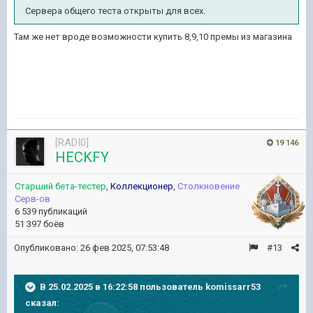
Сервера общего теста открыты для всех.
Там же нет вроде возможности купить 8,9,10 премы из магазина
[RADI0]
19 146
HECKFY
Старший бета-тестер
,
Коллекционер
,
Столкновение
Серв-ов
6 539 публикаций
51 397 боёв
Опубликовано:
26 фев 2025, 07:53:48
#13
В 25.02.2025 в 16:22:58 пользователь
komissarr53
сказал: