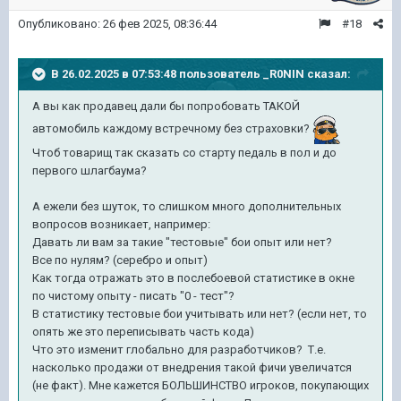
Опубликовано:
26 фев 2025, 08:36:44
#18
В 26.02.2025 в 07:53:48 пользователь
_R0NIN
сказал:
А вы как продавец дали бы попробовать ТАКОЙ
автомобиль каждому встречному без страховки?
Чтоб товарищ так сказать со старту педаль в пол и до
первого шлагбаума?
А ежели без шуток, то слишком много дополнительных
вопросов возникает, например:
Давать ли вам за такие "тестовые" бои опыт или нет?
Все по нулям? (серебро и опыт)
Как тогда отражать это в послебоевой статистике в окне
по чистому опыту - писать "0 - тест"?
В статистику тестовые бои учитывать или нет? (если нет, то
опять же это переписывать часть кода)
Что это изменит глобально для разработчиков? Т.е.
насколько продажи от внедрения такой фичи увеличатся
(не факт). Мне кажется БОЛЬШИНСТВО игроков, покупающих