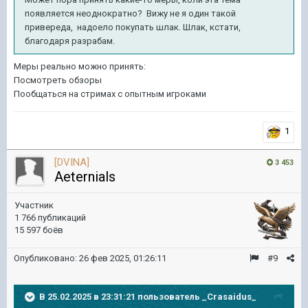
появляется неоднократно? Вижу не я один такой
привереда, надоело покупать шлак. Шлак, кстати,
благодаря разрабам.
Меры реально можно принять:
Посмотреть обзоры
Пообщаться на стримах с опытным игроками
1
[DVINA]
3 453
Aeternials
Участник
1 766 публикаций
15 597 боёв
Опубликовано:
26 фев 2025, 01:26:11
#9
В 25.02.2025 в 23:31:21 пользователь
_Crasaidus_