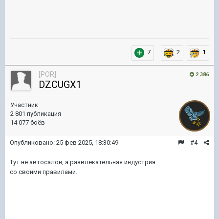
7
2
1
[POR]
2 386
DZCUGX1
Участник
2 801 публикация
14 077 боёв
Опубликовано:
25 фев 2025, 18:30:49
#4
Тут не автосалон, а развлекательная индустрия.
со своими правилами.