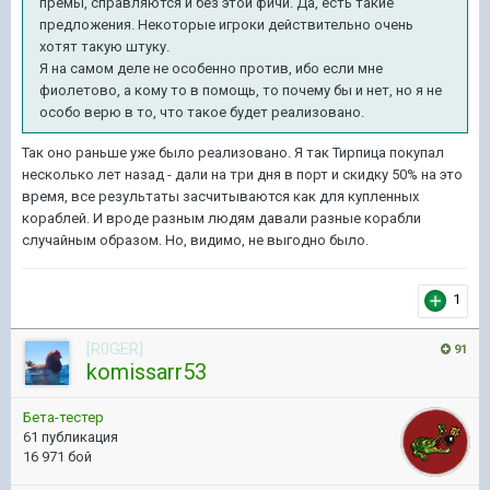
премы, справляются и без этой фичи. Да, есть такие
предложения. Некоторые игроки действительно очень
хотят такую штуку.
Я на самом деле не особенно против, ибо если мне
фиолетово, а кому то в помощь, то почему бы и нет, но я не
особо верю в то, что такое будет реализовано.
Так оно раньше уже было реализовано. Я так Тирпица покупал
несколько лет назад - дали на три дня в порт и скидку 50% на это
время, все результаты засчитываются как для купленных
кораблей. И вроде разным людям давали разные корабли
случайным образом. Но, видимо, не выгодно было.
1
[R0GER]
91
komissarr53
Бета-тестер
61 публикация
16 971 бой