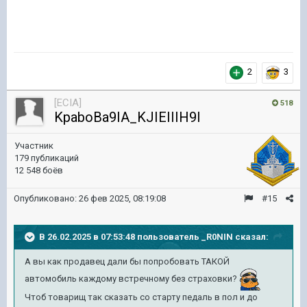
2
3
[ECIA]
518
KpaboBa9IA_KJIEIIIH9I
Участник
179 публикаций
12 548 боёв
Опубликовано:
26 фев 2025, 08:19:08
#15
В 26.02.2025 в 07:53:48 пользователь
_R0NIN
сказал:
А вы как продавец дали бы попробовать ТАКОЙ
автомобиль каждому встречному без страховки?
Чтоб товарищ так сказать со старту педаль в пол и до