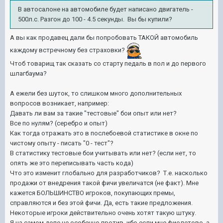
В автосалоне на автомобиле будет написано двигатель -
500л.с. Разгон до 100 - 4.5 секунды. Вы бы купили?
А вы как продавец дали бы попробовать ТАКОЙ автомобиль
каждому встречному без страховки?
Чтоб товарищ так сказать со старту педаль в пол и до первого
шлагбаума?
А ежели без шуток, то слишком много дополнительных
вопросов возникает, например:
Давать ли вам за такие "тестовые" бои опыт или нет?
Все по нулям? (серебро и опыт)
Как тогда отражать это в послебоевой статистике в окне по
чистому опыту - писать "0 - тест"?
В статистику тестовые бои учитывать или нет? (если нет, то
опять же это переписывать часть кода)
Что это изменит глобально для разработчиков? Т.е. насколько
продажи от внедрения такой фичи увеличатся (не факт). Мне
кажется БОЛЬШИНСТВО игроков, покупающих премы,
справляются и без этой фичи. Да, есть такие предложения.
Некоторые игроки действительно очень хотят такую штуку.
Я на самом деле не особенно против, ибо если мне фиолетово, а