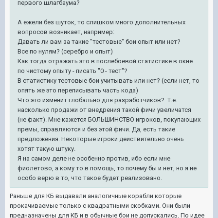
первого шлагбаума?
А ежели без шуток, то слишком много дополнительных
вопросов возникает, например:
Давать ли вам за такие "тестовые" бои опыт или нет?
Все по нулям? (серебро и опыт)
Как тогда отражать это в послебоевой статистике в окне
по чистому опыту - писать "0 - тест"?
В статистику тестовые бои учитывать или нет? (если нет, то
опять же это переписывать часть кода)
Что это изменит глобально для разработчиков? Т.е.
насколько продажи от внедрения такой фичи увеличатся
(не факт). Мне кажется БОЛЬШИНСТВО игроков, покупающих
премы, справляются и без этой фичи. Да, есть такие
предложения. Некоторые игроки действительно очень
хотят такую штуку.
Я на самом деле не особенно против, ибо если мне
фиолетово, а кому то в помощь, то почему бы и нет, но я не
особо верю в то, что такое будет реализовано.
Раньше для КБ выдавали аналогичные корабли которые
прокачиваемые только с квадратными скобками. Они были
предназначены для КБ и в обычные бои не допускались. По идее