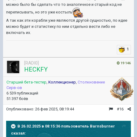
можно было бы сделать что то аналогичное и старый код не
переписывать, но это уже костыль
А так как эти корабли уже являются другой сущностью, по идее
можно будет и статистику по ним отдельно вести либо не
включать их.
1
[RADI0]
19 146
HECKFY
Старший бета-тестер
,
Коллекционер
,
Столкновение
Серв-ов
6 539 публикаций
51 397 боёв
Опубликовано:
26 фев 2025, 08:19:44
#16
В 26.02.2025 в 08:15:36 пользователь
Barnsburner
сказал: