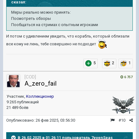
сказал:
Меры реально можно принять:
Посмотреть обзоры
Пообщаться на стримах с опытным игроками
И потом с удивлением увидеть, что корабль, который облизали
все кому не лень, тебе совершено не подходит
5
2
1
[COD]
6 757
A_zero_fail
Участник,
Коллекционер
9 265 публикаций
21 489 боёв
Опубликовано:
26 фев 2025, 03:56:30
#10
В 26.02.2025 в 01:26:11 пользователь
7evenSeas