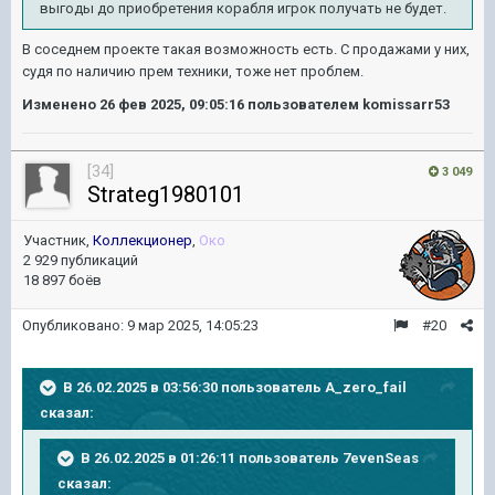
выгоды до приобретения корабля игрок получать не будет.
В соседнем проекте такая возможность есть. С продажами у них,
судя по наличию прем техники, тоже нет проблем.
Изменено
26 фев 2025, 09:05:16
пользователем komissarr53
[34]
3 049
Strateg1980101
Участник,
Коллекционер
,
Око
2 929 публикаций
18 897 боёв
Опубликовано:
9 мар 2025, 14:05:23
#20
В 26.02.2025 в 03:56:30 пользователь
A_zero_fail
сказал:
В 26.02.2025 в 01:26:11 пользователь
7evenSeas
сказал: