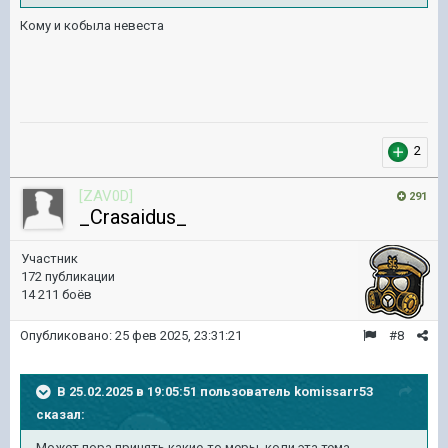
Кому и кобыла невеста
2
[ZAV0D]
291
_Crasaidus_
Участник
172 публикации
14 211 боёв
Опубликовано:
25 фев 2025, 23:31:21
#8
В 25.02.2025 в 19:05:51 пользователь
komissarr53
сказал:
Может пора принять какие-то меры, коли эта тема