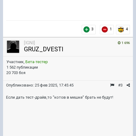
3
1
4
[IGNI]
1 696
GRUZ_DVESTI
Участник,
Бета-тестер
1 562 публикации
20 703 боя
Опубликовано:
25 фев 2025, 17:45:45
#3
Если дать тест-драйв,то "котов в мешке" брать не будут!