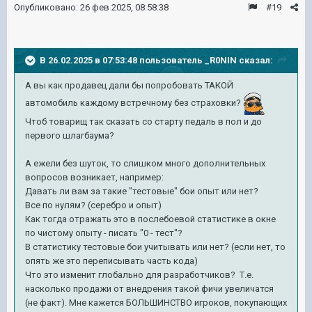
Опубликовано:
26 фев 2025, 08:58:38
#19
В 26.02.2025 в 07:53:48 пользователь
_R0NIN
сказал:
А вы как продавец дали бы попробовать ТАКОЙ
автомобиль каждому встречному без страховки?
Чтоб товарищ так сказать со старту педаль в пол и до
первого шлагбаума?
А ежели без шуток, то слишком много дополнительных
вопросов возникает, например:
Давать ли вам за такие "тестовые" бои опыт или нет?
Все по нулям? (серебро и опыт)
Как тогда отражать это в послебоевой статистике в окне
по чистому опыту - писать "0 - тест"?
В статистику тестовые бои учитывать или нет? (если нет, то
опять же это переписывать часть кода)
Что это изменит глобально для разработчиков? Т.е.
насколько продажи от внедрения такой фичи увеличатся
(не факт). Мне кажется БОЛЬШИНСТВО игроков, покупающих