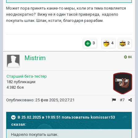
Может пора принять какие-то меры, коли эта тема появляется
неоднократно? Вижу не я один такой привереда, надоело
покупать шлак. Шлак, кстати, благодаря разрабам.
3
4
2
Mistrim
84
Старший бета-тестер
182 публикации
4 382 боя
Опубликовано:
25 фев 2025, 20:27:21
#7
В 25.02.2025 в 19:05:51 пользователь
komissarr53
сказал:
Надоело покупать шлак.