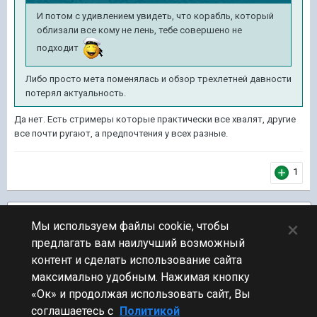
И потом с удивлением увидеть, что корабль, который
облизали все кому не лень, тебе совершено не
подходит
Либо просто мета поменялась и обзор трехлетней давности
потерял актуальность.
Да нет. Есть стримеры которые практически все хвалят, другие
все почти ругают, а предпочтения у всех разные.
1
Подписчики
1
×
Мы используем файлы cookie, чтобы
предлагать вам наилучший возможный
ПЕРЕЙТИ К СПИСКУ ТЕМ
контент и сделать использование сайта
Обсуждение Мира Кораблей
максимально удобным. Нажимая кнопку
«Ок» и продолжая использовать сайт, Вы
соглашаетесь с
Политикой