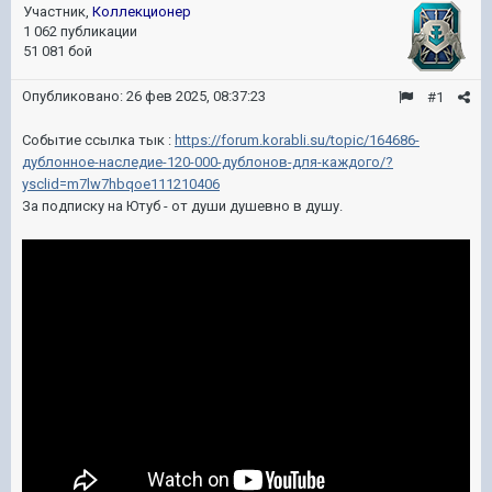
Участник,
Коллекционер
1 062 публикации
51 081 бой
Опубликовано:
26 фев 2025, 08:37:23
#1
Событие ссылка тык :
https://forum.korabli.su/topic/164686-
дублонное-наследие-120-000-дублонов-для-каждого/?
ysclid=m7lw7hbqoe111210406
За подписку на Ютуб - от души душевно в душу.