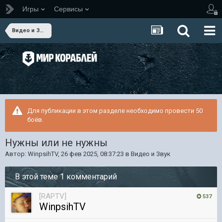
Игры
Сервисы
Видео и Звук
Для публикации в этом разделе необходимо провести 50
боёв.
Нужны или не нужны
Автор:
WinpsihTV
,
26 фев 2025, 08:37:23
в
Видео и Звук
В этой теме 1 комментарий
[RAPTV]
537
WinpsihTV