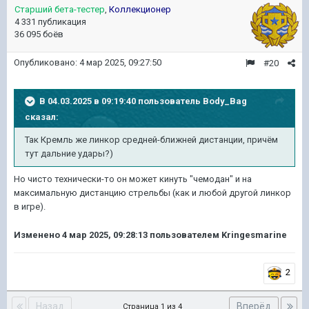
Старший бета-тестер
,
Коллекционер
4 331 публикация
36 095 боёв
Опубликовано:
4 мар 2025, 09:27:50
#20
В 04.03.2025 в 09:19:40 пользователь
Body_Bag
сказал:
Так Кремль же линкор средней-ближней дистанции, причëм
тут дальние удары?)
Но чисто технически-то он может кинуть "чемодан" и на
максимальную дистанцию стрельбы (как и любой другой линкор
в игре).
Изменено
4 мар 2025, 09:28:13
пользователем Kringesmarine
2
Назад
Вперёд
Страница 1 из 4