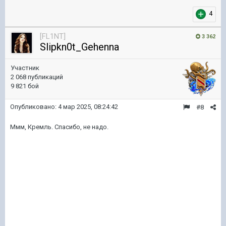
4
[FL1NT]
3 362
Slipkn0t_Gehenna
Участник
2 068 публикаций
9 821 бой
Опубликовано:
4 мар 2025, 08:24:42
#8
Ммм, Кремль. Спасибо, не надо.