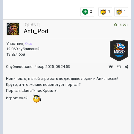
2
1
1
[QUANT]
13 791
Anti_Pod
Участник,
Око
12 069 публикаций
13 924 боя
Опубликовано:
4 мар 2025, 08:24:53
#9
Новичок: о, в этой игре есть подводные лодки и Авианосцы!
Круто, а что же мне посоветует портал?
Портал: ШимаГиндоКремль!
Игрок: окай....