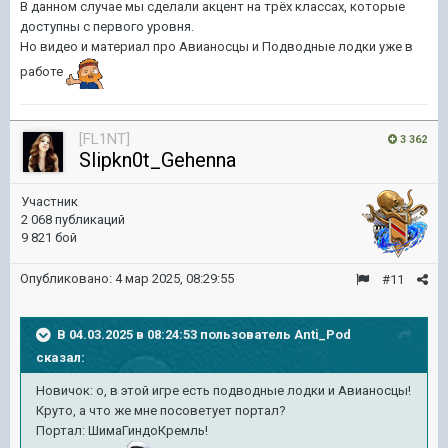
В данном случае мы сделали акцент на трёх классах, которые
доступны с первого уровня.
Но видео и материал про Авианосцы и Подводные лодки уже в
работе
[FL1NT]
3 362
Slipkn0t_Gehenna
Участник
2 068 публикаций
9 821 бой
Опубликовано:
4 мар 2025, 08:29:55
#11
В 04.03.2025 в 08:24:53 пользователь
Anti_Pod
сказал:
Новичок
: о, в этой игре есть подводные лодки и Авианосцы
!
Круто, а
что же мне
посоветует
портал?
Портал:
ШимаГиндоКремль
!