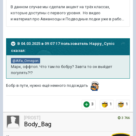
В 04.03.2025 в 09:07:17 пользователь
Happy_Cynic
сказал:
@Alfa_Omegon
Марк, оффтоп. Что там по бобру? Завта то он выйдет
погулять?!?
Бобр в пути, нужно ещё немного подождать
3
1
1
[PROST]
3 766
Body_Bag