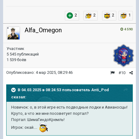
2
2
2
1
Alfa_Omegon
4 590
Участник
5 545 публикаций
1 539 боёв
Опубликовано:
4 мар 2025, 08:29:46
#10
В 04.03.2025 в 08:24:53 пользователь
Anti_Pod
сказал:
Новичок: о, в этой игре есть подводные лодки и Авианосцы!
Круто, а что же мне посоветует портал?
Портал: ШимаГиндоКремль!
Игрок: окай....