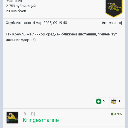
Участник
2 759 публикаций
23 805 боёв
Опубликовано:
4 мар 2025, 09:19:40
#19
Так Кремль же линкор средней-ближней дистанции, причëм тут
дальние удары?)
9
1
[8---D]
3 995
Kringesmarine