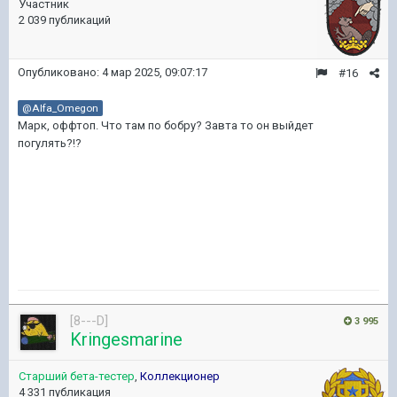
Участник
2 039 публикаций
Опубликовано:
4 мар 2025, 09:07:17
#16
@Alfa_Omegon
Марк, оффтоп. Что там по бобру? Завта то он выйдет
погулять?!?
[8---D]
3 995
Kringesmarine
Старший бета-тестер
,
Коллекционер
4 331 публикация