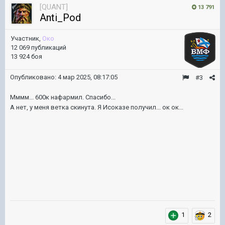
[QUANT]
13 791
Anti_Pod
Участник,
Око
12 069 публикаций
13 924 боя
Опубликовано:
4 мар 2025, 08:17:05
#3
Мммм... 600к нафармил. Спасибо...
А нет, у меня ветка скинута. Я Исоказе получил... ок ок...
1
2