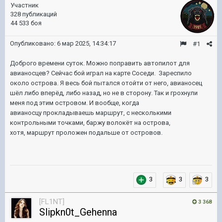
Участник
328 публикаций
44 533 боя
Опубликовано:
6 мар 2025, 14:34:17
#1
Доброго времени суток. Можно поправить автопилот для
авианосцев? Сейчас бой играл на карте Соседи. Зареспило
около острова. Я весь бой пытался отойти от него, авианосец
шёл либо вперёд, либо назад, но не в сторону. Так и грохнули
меня под этим островом. И вообще, когда
авианосцу прокладываешь маршрут, с несколькими
контрольными точками, баржу волокёт на острова,
хотя, маршрут проложен подальше от островов.
3
3
3
[FL1NT]
3 368
Slipkn0t_Gehenna