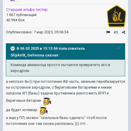
Старший альфа-тестер
1 667 публикаций
40 994 боя
Опубликовано:
7 мар 2025, 05:06:34
#3
В 06.03.2025 в 15:13:04 пользователь
Slipkn0t_Gehenna
сказал:
Команда авианосца просто пытается превратить его в
аэродром.
а неплохо бы)) при потопление АВ часть, звеньев перебазируется
на островной аэродром, с береговыми батареями и неким
запасом ХП (базы) задача противника уничтожить ВПП и
береговые батареи
да будет холивар
а еще у ПЛ, можно "скальные базы сделать" чтоб после
потопления они там снова респелись ))) гггг...