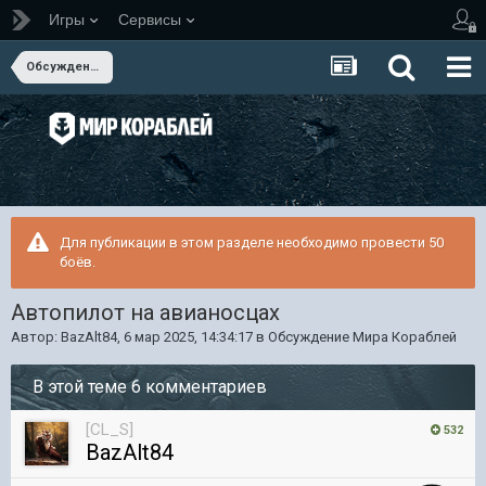
Игры
Сервисы
Обсуждение Мира Кораблей
Для публикации в этом разделе необходимо провести 50
боёв.
Автопилот на авианосцах
Автор:
BazAlt84
,
6 мар 2025, 14:34:17
в
Обсуждение Мира Кораблей
В этой теме 6 комментариев
[CL_S]
532
BazAlt84