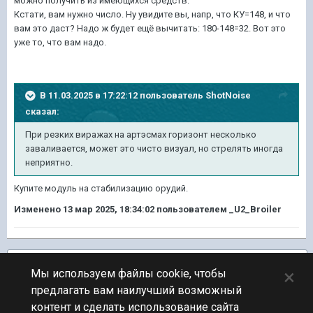
можно получить из имеющихся средств.
Кстати, вам нужно число. Ну увидите вы, напр, что КУ=148, и что
вам это даст? Надо ж будет ещё вычитать: 180-148=32. Вот это
уже то, что вам надо.
В 11.03.2025 в 17:22:12 пользователь
ShotNoise
сказал:
При резких виражах на артэсмах горизонт несколько
заваливается, может это чисто визуал, но стрелять иногда
неприятно.
Купите модуль на стабилизацию орудий.
Изменено
13 мар 2025, 18:34:02
пользователем _U2_Broiler
Подписчики
1
×
Мы используем файлы cookie, чтобы
предлагать вам наилучший возможный
ПЕРЕЙТИ К СПИСКУ ТЕМ
контент и сделать использование сайта
Предложения по игре