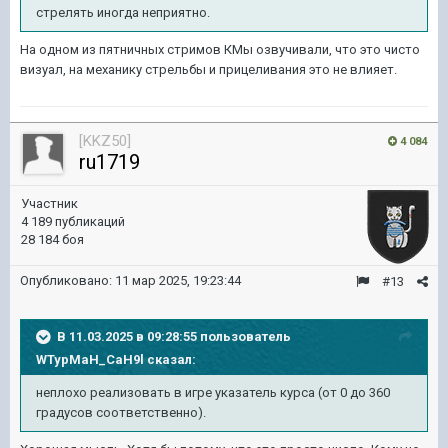
стрелять иногда неприятно.
На одном из пятничных стримов КМы озвучивали, что это чисто
визуал, на механику стрельбы и прицеливания это не влияет.
[KKZ50]
4 084
ru1719
Участник
4 189 публикаций
28 184 боя
Опубликовано:
11 мар 2025, 19:23:44
#13
В 11.03.2025 в 09:28:55 пользователь
WTypMaH_CaH9l
сказал:
неплохо реализовать в игре указатель курса (от 0 до 360
градусов соответственно).