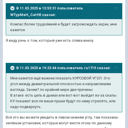
В 11.03.2025 в 13:53:31 пользователь
WTypMaH_CaH9l
сказал:
Компас более трудоёмкий и будет загромождать экран, мне
кажется.
Я веду речь о том, который уже есть слева-внизу
В 11.03.2025 в 19:23:44 пользователь
ru1719
сказал:
Мне кажется ещё важнее показать КУРСОВОЙ УГОЛ. Это
угол между диаметральной плоскостью и направлением
взгляда. Зачем? по крайней мере две причины:
В атаке: есть цель в дымах или вот-вот выйдет из-за скалы.
КУ покажет все ли ваши пушки будут по нему стрелять, или
надо подвернуть.
Всё это вы можете увидеть в левом нижнем углу, там показаны
зелёным установки, которые могут вести огонь по данному