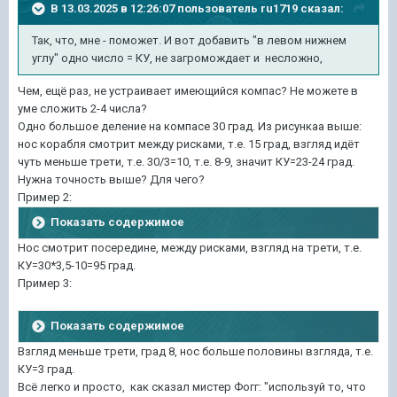
В 13.03.2025 в 12:26:07 пользователь
ru1719
сказал:
Так, что, мне - поможет. И вот добавить "в левом нижнем
углу" одно число = КУ, не загромождает и несложно,
Чем, ещё раз, не устраивает имеющийся компас? Не можете в
уме сложить 2-4 числа?
Одно большое деление на компасе 30 град. Из рисункаа выше:
нос корабля смотрит между рисками, т.е. 15 град, взгляд идёт
чуть меньше трети, т.е. 30/3=10, т.е. 8-9, значит КУ=23-24 град.
Нужна точность выше? Для чего?
Пример 2:
Показать содержимое
Нос смотрит посередине, между рисками, взгляд на трети, т.е.
КУ=30*3,5-10=95 град.
Пример 3:
Показать содержимое
Взгляд меньше трети, град 8, нос больше половины взгляда, т.е.
КУ=3 град.
Всё легко и просто, как сказал мистер Фогг: "используй то, что