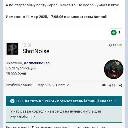
А по стартовому посту - ересь какая-то. Не особо нужная в игре.
Изменено
11 мар 2025, 17:08:06
пользователем iamnulll
1
[DIS]
11 588
ShotNoise
Участник,
Коллекционер
5 570 публикаций
18 555 боёв
Опубликовано:
11 мар 2025, 17:22:12
#11
В 11.03.2025 в 17:06:47 пользователь
iamnulll
сказал:
У нас разве корабли не всегда на нулевом угле для
стрельбы
ГК?
Вот не уверен. При резких виражах на артэсмах горизонт