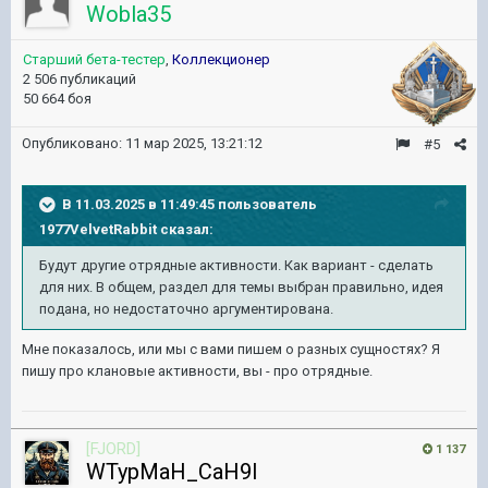
Wobla35
Старший бета-тестер
,
Коллекционер
2 506 публикаций
50 664 боя
Опубликовано:
11 мар 2025, 13:21:12
#5
В 11.03.2025 в 11:49:45 пользователь
1977VelvetRabbit
сказал:
Будут другие отрядные активности. Как вариант - сделать
для них. В общем, раздел для темы выбран правильно, идея
подана, но недостаточно аргументирована.
Мне показалось, или мы с вами пишем о разных сущностях? Я
пишу про клановые активности, вы - про отрядные.
[FJORD]
1 137
WTypMaH_CaH9l