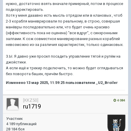
нужно, достаточно взять вначале примерный, потом в процессе
подкорректировать.
Хотя у меня дааавно есть мысль отрядом или в клановых , чтоб
2-3 корабля маневрировали по реальному, в строю, совершая
манёвры последовательно или, что будет очень красиво
(эффективность пока не оценена) "все вдруг", с синхронными
залпами. К сож совместное маневрирование разных кораблей
невозможно из-за различия характеристик, только одинаковых.
З.Ы. Я давно уже просил посадить управление тягой и рулём на
джойстики.
А если ещё и трекир подключить, то можно будет оглядываться
без поворота башен, причём быстро.
Изменено
13 мар 2025, 11:59:25
пользователем _U2_Broiler
[KKZ50]
4 084
ru1719
Участник
4 189 публикаций
28 184 боя