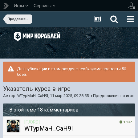
Игры
Сервисы
Предложения по игре
Для публикации в этом разделе необходимо провести 50
боёв.
Указатель курса в игре
Автор:
WTypMaH_CaH9l
,
11 мар 2025, 09:28:55
в
Предложения по игре
В этой теме 18 комментариев
[FJORD]
1 137
WTypMaH_CaH9l