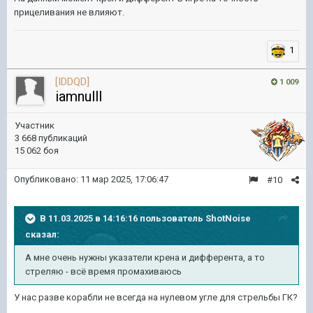
прицеливания не влияют.
1
[IDDQD]
1 009
iamnulll
Участник
3 668 публикаций
15 062 боя
Опубликовано:
11 мар 2025, 17:06:47
#10
В 11.03.2025 в 14:16:16 пользователь
ShotNoise
сказал:
А мне очень нужны указатели крена и дифферента, а то
стреляю - всё время промахиваюсь
У нас разве корабли не всегда на нулевом угле для стрельбы ГК?