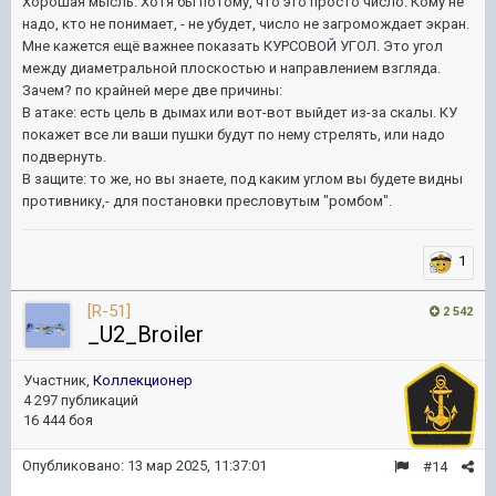
Хорошая мысль. Хотя бы потому, что это просто число. Кому не
надо, кто не понимает, - не убудет, число не загромождает экран.
Мне кажется ещё важнее показать КУРСОВОЙ УГОЛ. Это угол
между диаметральной плоскостью и направлением взгляда.
Зачем? по крайней мере две причины:
В атаке: есть цель в дымах или вот-вот выйдет из-за скалы. КУ
покажет все ли ваши пушки будут по нему стрелять, или надо
подвернуть.
В защите: то же, но вы знаете, под каким углом вы будете видны
противнику,- для постановки пресловутым "ромбом".
1
[R-51]
2 542
_U2_Broiler
Участник,
Коллекционер
4 297 публикаций
16 444 боя
Опубликовано:
13 мар 2025, 11:37:01
#14