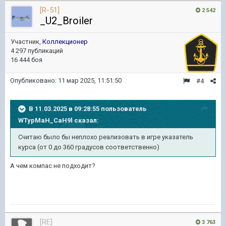
[R-51]
2 542
_U2_Broiler
Участник,
Коллекционер
4 297 публикаций
16 444 боя
Опубликовано:
11 мар 2025, 11:51:50
#4
В 11.03.2025 в 09:28:55 пользователь
WTypMaH_CaH9l
сказал:
Считаю было бы неплохо реализовать в игре указатель
курса (от 0 до 360 градусов соответственно)
А чем компас не подходит?
[RE]
3 763