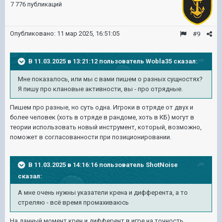
7 776 публикаций
Опубликовано:
11 мар 2025, 16:51:05
#9
В 11.03.2025 в 13:21:12 пользователь
Wobla35
сказал:
Мне показалось, или мы с вами пишем о разных сущностях?
Я пишу про клановые активности, вы - про отрядные.
Пишем про разные, но суть одна. Игроки в отряде от двух и
более человек (хоть в отряде в рандоме, хоть в КБ) могут в
теории использовать новый инструмент, который, возможно,
поможет в согласованности при позиционировании.
В 11.03.2025 в 14:16:16 пользователь
ShotNoise
сказал:
А мне очень нужны указатели крена и дифферента, а то
стреляю - всё время промахиваюсь
На данный момент крен и дифферент в игре на точность