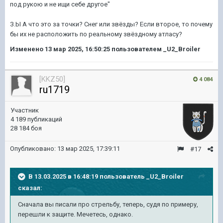
под рукою и не ищи себе другое"
З.Ы А что это за точки? Снег или звёзды? Если второе, то почему
бы их не расположить по реальному звёздному атласу?
Изменено
13 мар 2025, 16:50:25
пользователем _U2_Broiler
[KKZ50]
4 084
ru1719
Участник
4 189 публикаций
28 184 боя
Опубликовано:
13 мар 2025, 17:39:11
#17
В 13.03.2025 в 16:48:19 пользователь
_U2_Broiler
сказал:
Сначала вы писали про стрельбу, теперь, судя по примеру,
перешли к защите. Мечетесь, однако.