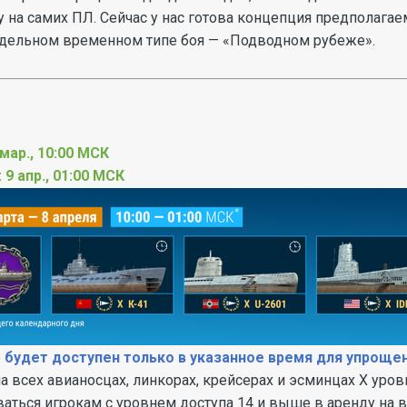
у на самих ПЛ. Сейчас у нас готова концепция предполагае
тдельном временном типе боя — «Подводном рубеже».
мар., 10:00 МСК
9 апр., 01:00 МСК
будет доступен только в указанное время для упроще
 всех авианосцах, линкорах, крейсерах и эсминцах Х уровн
аться игрокам с уровнем доступа 14 и выше в аренду на 