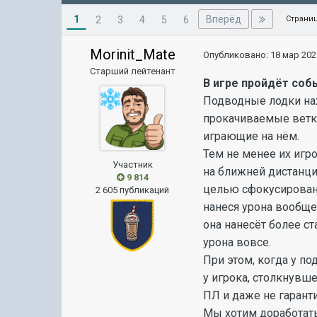
1
Вперёд
2
3
4
5
6
Страниц
Morinit_Mate
Опубликовано:
18 мар 202
Старший лейтенант
В игре пройдёт соб
Подводные лодки нах
прокачиваемые ветки
играющие на нём.
Тем не менее их игр
Участник
на ближней дистанци
9 814
целью сфокусированн
2 605 публикаций
нанеся урона вообще
она нанесёт более ст
урона вовсе.
При этом, когда у по
у игрока, столкнувше
ПЛ и даже не гарант
Мы хотим доработать