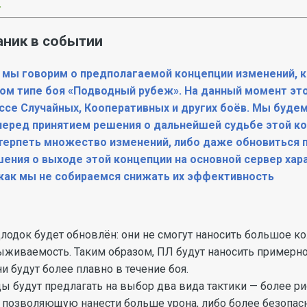
.
аник в событии
 мы говорим о предполагаемой концепции изменений, 
м типе боя «Подводный рубеж». На данный момент это 
ссе Случайных, Кооперативных и других боёв. Мы буде
 перед принятием решения о дальнейшей судьбе этой ко
терпеть множество изменений, либо даже обновиться п
шения о выходе этой концепции на основной сервер ха
как мы не собираемся снижать их эффективность
лодок будет обновлён: они не смогут наносить большое ко
ыживаемость. Таким образом, ПЛ будут наносить примерно 
ни будут более плавно в течение боя.
 будут предлагать на выбор два вида тактики — более р
, позволяющую нанести больше урона, либо более безопас