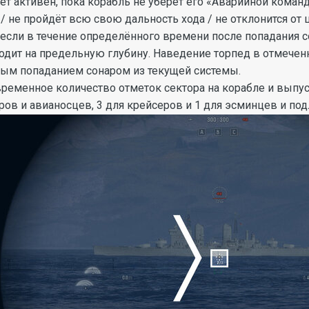
дет активен, пока корабль не уберёт его «Аварийной кома
 / не пройдёт всю свою дальность хода / не отклонится от
 если в течение определённого времени после попадания 
одит на предельную глубину. Наведение торпед в отмечен
ным попаданием сонаром из текущей системы.
еменное количество отметок сектора на корабле и выпуск
ров и авианосцев, 3 для крейсеров и 1 для эсминцев и под