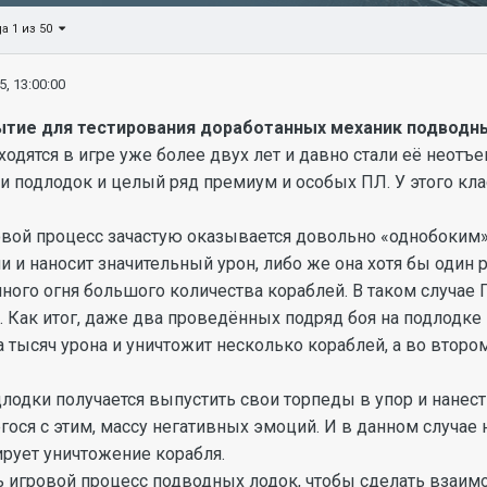
а 1 из 50
5, 13:00:00
ытие для тестирования доработанных механик подводны
одятся в игре уже более двух лет и давно стали её неотъе
 подлодок и целый ряд премиум и особых ПЛ. У этого кла
овой процесс зачастую оказывается довольно «однобоким
и и наносит значительный урон, либо же она хотя бы один 
ого огня большого количества кораблей. В таком случае 
. Как итог, даже два проведённых подряд боя на подлодк
а тысяч урона и уничтожит несколько кораблей, а во второ
длодки получается выпустить свои торпеды в упор и нанес
гося с этим, массу негативных эмоций. И в данном случае н
ирует уничтожение корабля.
 игровой процесс подводных лодок, чтобы сделать взаим