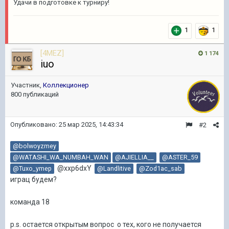
Удачи в подготовке к турниру!
1
1
[4MEZ]
1 174
iuo
Участник,
Коллекционер
800 публикаций
Опубликовано:
25 мар 2025, 14:43:34
#2
@bolwoyzmey
@WATASHI_WA_NUMBAH_WAN
@AJIELLIA__
@ASTER_59
@xxp6dxY
@Tuxo_ymep
@Landlitive
@Zod1ac_sab
играц будем?
команда 18
p.s. остается открытым вопрос о тех, кого не получается