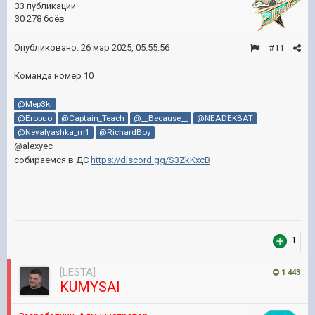
33 публикации
30 278 боёв
Опубликовано:
26 мар 2025, 05:55:56
#11
Команда номер 10
@Mep3ki
@Eropuo
@Captain_Teach
@__Because__
@NEADEKBAT
@Nevalyashka_m1
@RichardBoy
@alexyec
собираемся в ДС
https://discord.gg/S3ZkKxcB
1
[LESTA]
1 443
KUMYSAI