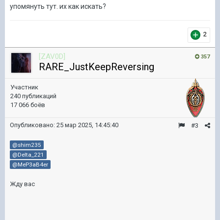
упомянуть тут. их как искать?
2
[ZAV0D]
357
RARE_JustKeepReversing
Участник
240 публикаций
17 066 боёв
Опубликовано:
25 мар 2025, 14:45:40
#3
@shim235
@Delta_221
@MeP3aB4er
Жду вас