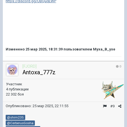
https://discord.gg/UBQuqEWP
Изменено
25 мар 2025, 18:31:39
пользователем Myxa_B_yxe
[FJORD]
0
Antoxa_777z
Участник
4 публикации
22 302 боя
Опубликовано:
25 мар 2025, 22:11:55
#9
@shim235
@CerberusGosha