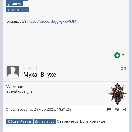
@Burivel
@ogneborez
команда 23
https://discord.gg/gkKF8JM
2
[HAZE]
3
Myxa_B_yxe
Участник
17 публикаций
Опубликовано:
25 мар 2025, 18:31:25
#8
Отзовитесь. Вы в команде
@SturmReaver
@maqianzu