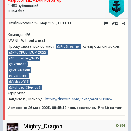
Pазработчик
,
Администратор
1 450 публикаций
8 854 боя
Опубликовано:
26 мар 2025, 08:08:08
#12
Команда №6
[WAN] - Without a nest
Прошу связаться со мной
следующих игроков:
@ProStreamer
@PYCCKUU_MUP_2022
@Buldozhka_Nv86
@Ferum82
@Mr_Gudlaik
@Asassino
@VelxeoR13
@KuHgep_CI0pIIpu3
@pipoloto
Зайдите в Дискорд -
https://discord.com/invite/a69B28tCKw
Изменено
26 мар 2025, 08:45:42
пользователем ProStreamer
Mighty_Dragon
154