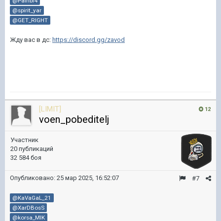
@PainbI4
@spirit_yar
@GET_RIGHT
Жду вас в дс:
https://discord.gg/zavod
[LIMIT]
12
voen_pobeditelj
Участник
20 публикаций
32 584 боя
Опубликовано:
25 мар 2025, 16:52:07
#7
@KaVaGaL_21
@XarDBosS
@korsa_MIK