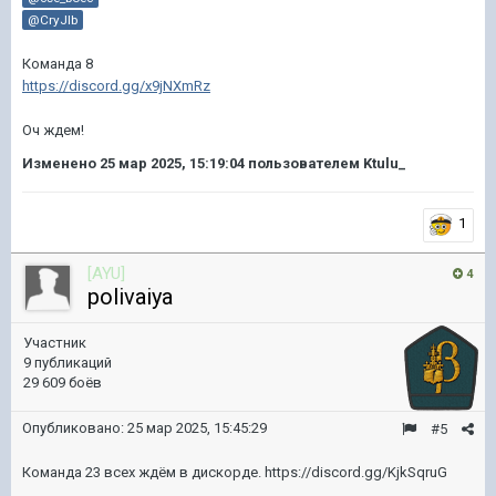
@CryJlb
Команда 8
https://discord.gg/x9jNXmRz
Оч ждем!
Изменено
25 мар 2025, 15:19:04
пользователем Ktulu_
1
[AYU]
4
polivaiya
Участник
9 публикаций
29 609 боёв
Опубликовано:
25 мар 2025, 15:45:29
#5
Команда 23 всех ждём в дискорде. https://discord.gg/KjkSqruG