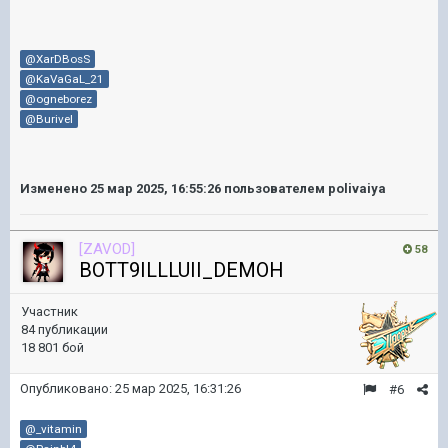
@XarDBosS
@KaVaGaL_21
@ogneborez
@Burivel
Изменено
25 мар 2025, 16:55:26
пользователем polivaiya
[ZAVOD]
58
BOTT9ILLLUII_DEMOH
Участник
84 публикации
18 801 бой
Опубликовано:
25 мар 2025, 16:31:26
#6
@_vitamin