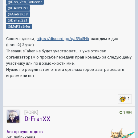
@Don_Vito_Corleone
@CANYON1
@AndreyZet
@Delta_221
@MeP3aB4er
Сокомандники,
https://discord.gg/qJ5Rx5Nh
заходим в дис
(новый) 3 уже)
ThesaurusFahen не будет участвовать, я уже отписал
организаторам о просьбе передачи прав командира следующему
участнику или по возможности мне.
Нужно по результатам ответа организаторов завтра решить
играем или нет.
1
[PORK]
1 904
DrFranXX
Автор руководств
681 публикация