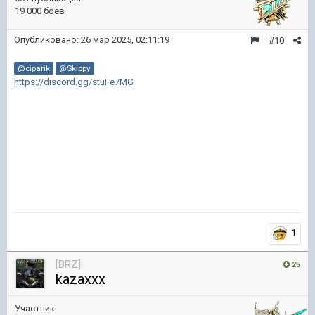
19 000 боёв
Опубликовано:
26 мар 2025, 02:11:19
#10
@ciparik
@Skippy
https://discord.gg/stuFe7MG
1
[BRZ]
25
kazaxxx
Участник