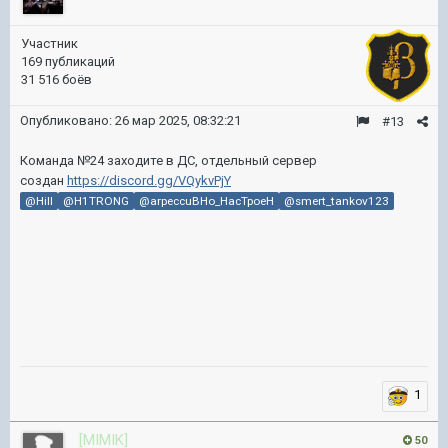
Участник
169 публикаций
31 516 боёв
Опубликовано:
26 мар 2025, 08:32:21
#13
Команда №24 заходите в ДС, отдельный сервер
создан
https://discord.gg/VQykvPjY
@Hill
@H1TRONG
@arpeccuBHo_HacTpoeH
@smert_tankov123
1
[MIMIK]
50