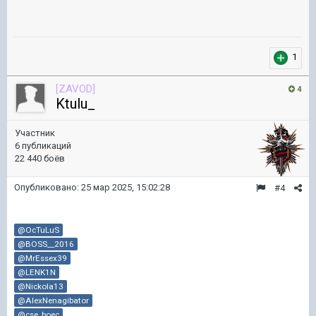
1
[ZAVOD]
4
Ktulu_
Участник
6 публикаций
22 440 боёв
Опубликовано:
25 мар 2025, 15:02:28
#4
@OcTuLuS
@BOSS__2016
@MrEssex39
@LENK1N
@Nickola13
@AlexNenagibator
@cse_boec